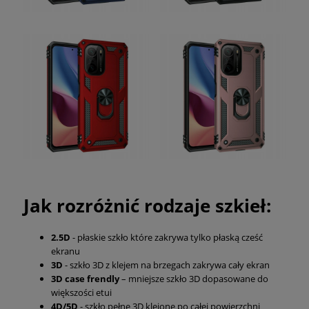
Jak rozróżnić rodzaje szkieł:
2.5D
- płaskie szkło które zakrywa tylko płaską cześć
ekranu
3D
- szkło 3D z klejem na brzegach zakrywa cały ekran
3D case frendly
– mniejsze szkło 3D dopasowane do
większości etui
4D/5D
- szkło pełne 3D klejone po całej powierzchni