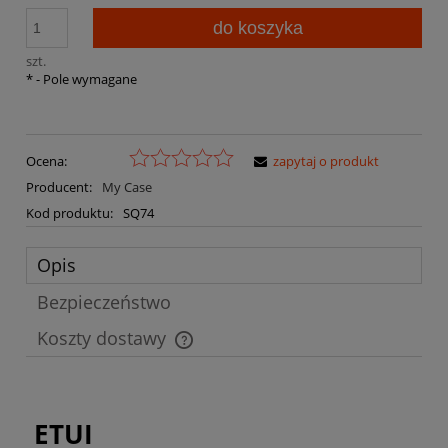
do koszyka
szt.
*
- Pole wymagane
Ocena:
zapytaj o produkt
Producent:
My Case
Kod produktu:
SQ74
Opis
Bezpieczeństwo
Koszty dostawy
Cena nie zawiera ewentualnych kosztów płatności
ETUI