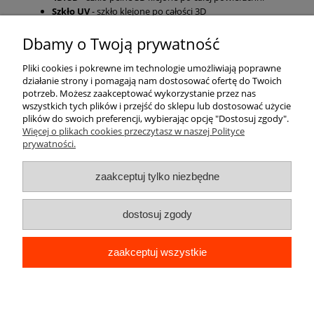
Szkło UV
- szkło klejone po całości 3D
Dbamy o Twoją prywatność
Pomoc
Pliki cookies i pokrewne im technologie umożliwiają poprawne
działanie strony i pomagają nam dostosować ofertę do Twoich
Moje konto
potrzeb. Możesz zaakceptować wykorzystanie przez nas
wszystkich tych plików i przejść do sklepu lub dostosować użycie
plików do swoich preferencji, wybierając opcję "Dostosuj zgody".
Płatności i dostawa
Więcej o plikach cookies przeczytasz w naszej Polityce
prywatności.
Informacje
zaakceptuj tylko niezbędne
O nas
dostosuj zgody
zaakceptuj wszystkie
pokaż pełną wersję strony