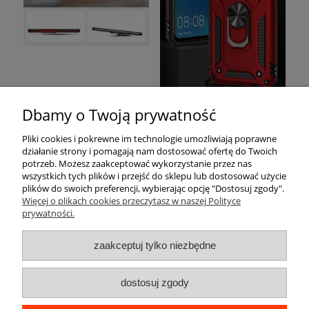
Dbamy o Twoją prywatność
Pomoc
Pliki cookies i pokrewne im technologie umożliwiają poprawne
działanie strony i pomagają nam dostosować ofertę do Twoich
Moje konto
potrzeb. Możesz zaakceptować wykorzystanie przez nas
wszystkich tych plików i przejść do sklepu lub dostosować użycie
plików do swoich preferencji, wybierając opcję "Dostosuj zgody".
Płatności i dostawa
Więcej o plikach cookies przeczytasz w naszej Polityce
prywatności.
Informacje
zaakceptuj tylko niezbędne
O nas
dostosuj zgody