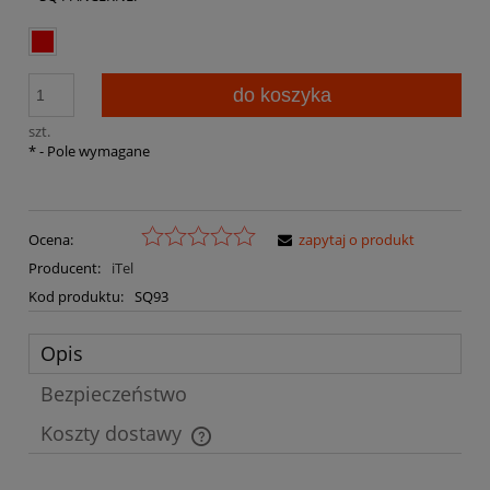
do koszyka
szt.
*
- Pole wymagane
Ocena:
zapytaj o produkt
Producent:
iTel
Kod produktu:
SQ93
Opis
Bezpieczeństwo
Koszty dostawy
Cena nie zawiera ewentualnych kosztów płatności