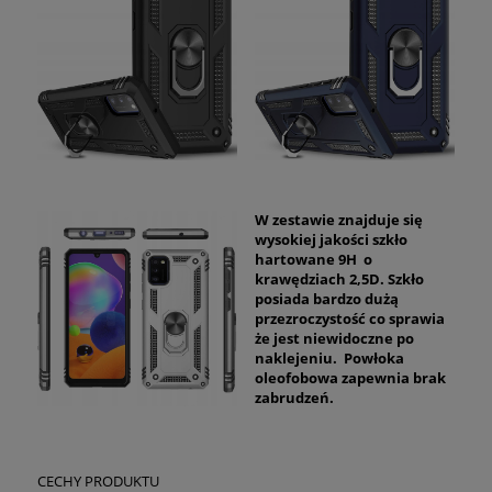
W zestawie znajduje się
wysokiej jakości szkło
hartowane 9H o
krawędziach 2,5D. Szkło
posiada bardzo dużą
przezroczystość co sprawia
że jest niewidoczne po
naklejeniu. Powłoka
oleofobowa zapewnia brak
zabrudzeń.
CECHY PRODUKTU