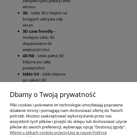
zakrywa tylko płaską cześć
ekranu
3D
- szkło 3D z klejem na
brzegach zakrywa cały
ekran
3D case frendly
–
mniejsze szkło 3D
dopasowane do
większości etui
4D/5D
- szkło pełne 3D
klejone po całej
powierzchni
Szkło UV
- szkło klejone
po całości 3D
Dbamy o Twoją prywatność
Pomoc
Pliki cookies i pokrewne im technologie umożliwiają poprawne
działanie strony i pomagają nam dostosować ofertę do Twoich
Moje konto
potrzeb. Możesz zaakceptować wykorzystanie przez nas
wszystkich tych plików i przejść do sklepu lub dostosować użycie
plików do swoich preferencji, wybierając opcję "Dostosuj zgody".
Płatności i dostawa
Więcej o plikach cookies przeczytasz w naszej Polityce