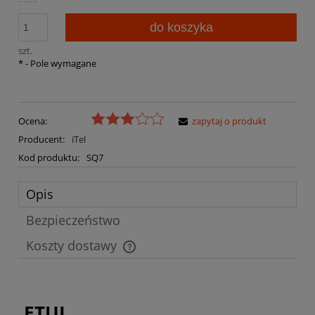
do koszyka
szt.
*
- Pole wymagane
Ocena:
zapytaj o produkt
Producent:
iTel
Kod produktu:
SQ7
Opis
Bezpieczeństwo
Koszty dostawy
Cena nie zawiera ewentualnych kosztów płatności
ETUI