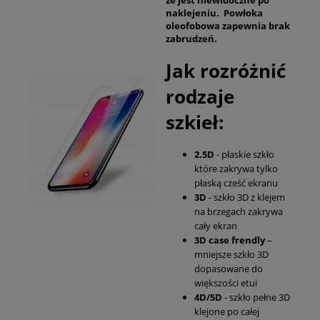
że jest niewidoczne po
naklejeniu. Powłoka
oleofobowa zapewnia brak
zabrudzeń.
Jak rozróżnić
rodzaje
szkieł:
2.5D
- płaskie szkło
które zakrywa tylko
płaską cześć ekranu
3D
- szkło 3D z klejem
na brzegach zakrywa
cały ekran
3D case frendly
–
mniejsze szkło 3D
dopasowane do
większości etui
4D/5D
- szkło pełne 3D
klejone po całej