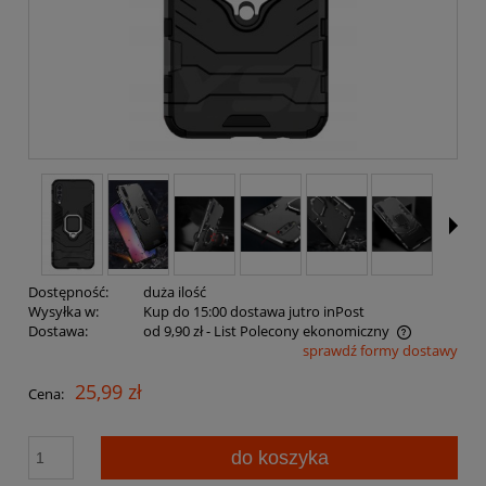
Dostępność:
duża ilość
Wysyłka w:
Kup do 15:00 dostawa jutro inPost
Dostawa:
od 9,90 zł
- List Polecony ekonomiczny
sprawdź formy dostawy
Cena nie zawiera ewentualnych kosztów płatności
25,99 zł
Cena:
do koszyka