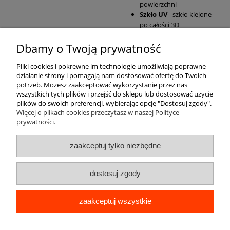
powierzchni
Szkło UV
- szkło klejone
po całości 3D
Dbamy o Twoją prywatność
Pomoc
Pliki cookies i pokrewne im technologie umożliwiają poprawne
działanie strony i pomagają nam dostosować ofertę do Twoich
Moje konto
potrzeb. Możesz zaakceptować wykorzystanie przez nas
wszystkich tych plików i przejść do sklepu lub dostosować użycie
plików do swoich preferencji, wybierając opcję "Dostosuj zgody".
Płatności i dostawa
Więcej o plikach cookies przeczytasz w naszej Polityce
prywatności.
Informacje
zaakceptuj tylko niezbędne
O nas
dostosuj zgody
zaakceptuj wszystkie