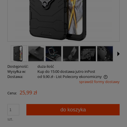
Dostępność:
duża ilość
Wysyłka w:
Kup do 15:00 dostawa jutro inPost
Dostawa:
od 9,90 zł
- List Polecony ekonomiczny
sprawdź formy dostawy
Cena nie zawiera ewentualnych kosztów płatności
25,99 zł
Cena:
do koszyka
szt.