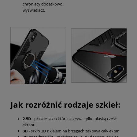
chroniący dodatkowo
wyświetlacz.
Jak rozróżnić rodzaje szkieł:
2.5D
- płaskie szkło które zakrywa tylko płaską cześć
ekranu
3D
- szkło 3D z klejem na brzegach zakrywa cały ekran
3D case frendly
– mniejsze szkło 3D dopasowane do