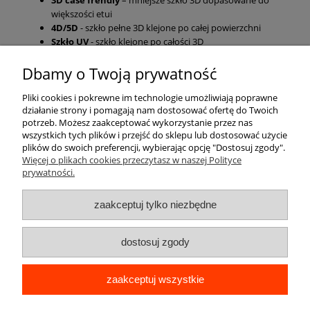
większości etui
4D/5D
- szkło pełne 3D klejone po całej powierzchni
Szkło UV
- szkło klejone po całości 3D
Dbamy o Twoją prywatność
Pomoc
Pliki cookies i pokrewne im technologie umożliwiają poprawne
działanie strony i pomagają nam dostosować ofertę do Twoich
Moje konto
potrzeb. Możesz zaakceptować wykorzystanie przez nas
wszystkich tych plików i przejść do sklepu lub dostosować użycie
plików do swoich preferencji, wybierając opcję "Dostosuj zgody".
Płatności i dostawa
Więcej o plikach cookies przeczytasz w naszej Polityce
prywatności.
Informacje
zaakceptuj tylko niezbędne
O nas
dostosuj zgody
zaakceptuj wszystkie