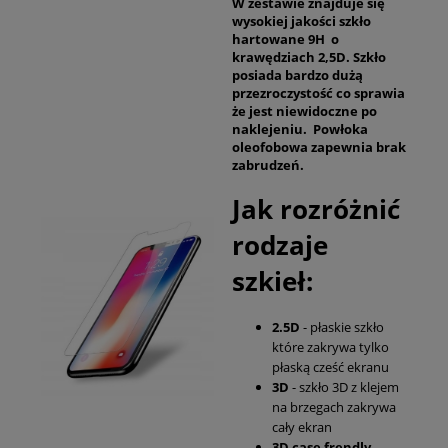
W zestawie znajduje się
wysokiej jakości szkło
hartowane 9H o
krawędziach 2,5D. Szkło
posiada bardzo dużą
przezroczystość co sprawia
że jest niewidoczne po
naklejeniu. Powłoka
oleofobowa zapewnia brak
zabrudzeń.
Jak rozróżnić
rodzaje
szkieł:
2.5D
- płaskie szkło
które zakrywa tylko
płaską cześć ekranu
3D
- szkło 3D z klejem
na brzegach zakrywa
cały ekran
3D case frendly
–