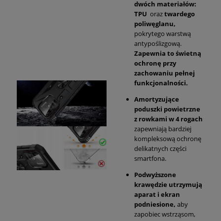
dwóch materiałów:
TPU
oraz
twardego
poliwęglanu,
pokrytego warstwą
antypoślizgową.
Zapewnia to świetną
ochronę przy
zachowaniu pełnej
funkcjonalności.
Amortyzujące
poduszki powietrzne
z rowkami w 4 rogach
zapewniają bardziej
kompleksową ochronę
delikatnych części
smartfona.
Podwyższone
krawędzie utrzymują
aparat i ekran
podniesione,
aby
zapobiec wstrząsom,