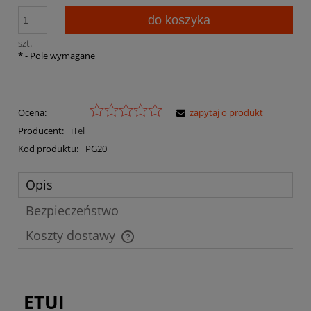
do koszyka
szt.
*
- Pole wymagane
Ocena:
zapytaj o produkt
Producent:
iTel
Kod produktu:
PG20
Opis
Bezpieczeństwo
Koszty dostawy
Cena nie zawiera ewentualnych kosztów płatności
ETUI