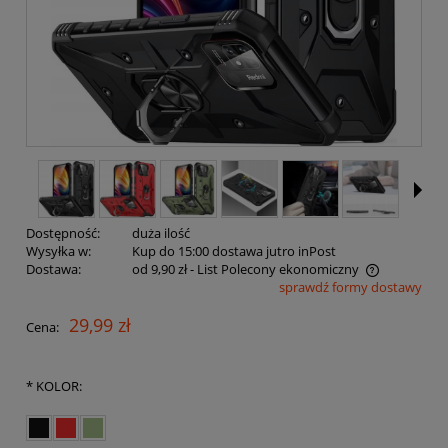
Dostępność:
duża ilość
Wysyłka w:
Kup do 15:00 dostawa jutro inPost
Dostawa:
od 9,90 zł
- List Polecony ekonomiczny
sprawdź formy dostawy
Cena nie zawiera ewentualnych kosztów płatności
29,99 zł
Cena:
*
KOLOR: