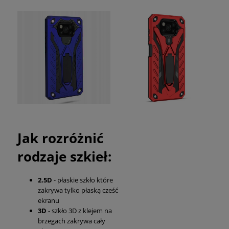
Jak rozróżnić
rodzaje szkieł:
2.5D
- płaskie szkło które
zakrywa tylko płaską cześć
ekranu
3D
- szkło 3D z klejem na
brzegach zakrywa cały