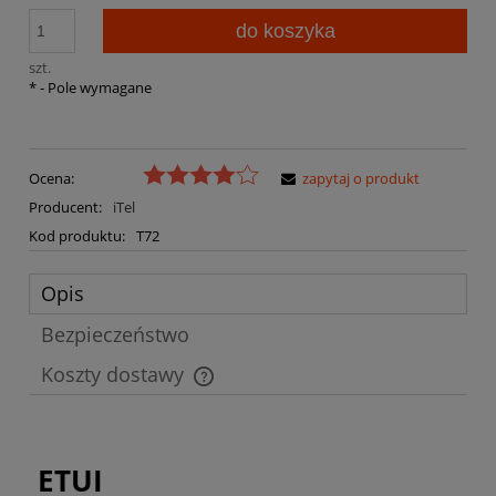
do koszyka
szt.
*
- Pole wymagane
Ocena:
zapytaj o produkt
Producent:
iTel
Kod produktu:
T72
Opis
Bezpieczeństwo
Koszty dostawy
Cena nie zawiera ewentualnych kosztów płatności
ETUI