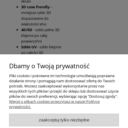
ekran
3D case frendly
–
mniejsze szkło 3D
dopasowane do
większości etui
4D/5D
- szkło pełne 3D
klejone po całej
powierzchni
Szkło UV
- szkło klejone
po całości 3D
Dbamy o Twoją prywatność
Pomoc
Pliki cookies i pokrewne im technologie umożliwiają poprawne
działanie strony i pomagają nam dostosować ofertę do Twoich
Moje konto
potrzeb. Możesz zaakceptować wykorzystanie przez nas
wszystkich tych plików i przejść do sklepu lub dostosować użycie
plików do swoich preferencji, wybierając opcję "Dostosuj zgody".
Płatności i dostawa
Więcej o plikach cookies przeczytasz w naszej Polityce
prywatności.
Informacje
zaakceptuj tylko niezbędne
O nas