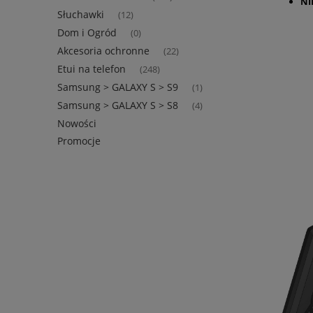
NI
Słuchawki
(12)
Dom i Ogród
(0)
Akcesoria ochronne
(22)
Etui na telefon
(248)
Samsung > GALAXY S > S9
(1)
Samsung > GALAXY S > S8
(4)
Nowości
Promocje