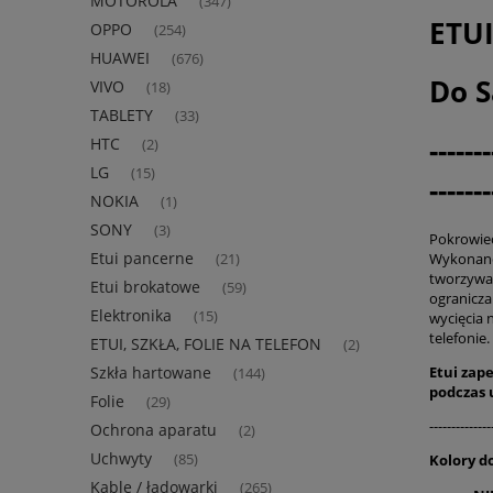
MOTOROLA
(347)
ETU
OPPO
(254)
HUAWEI
(676)
Do S
VIVO
(18)
TABLETY
(33)
-------
HTC
(2)
LG
(15)
-------
NOKIA
(1)
SONY
(3)
Pokrowie
Etui pancerne
Wykonane
(21)
tworzywa.
Etui brokatowe
(59)
ogranicz
Elektronika
(15)
wycięcia 
telefonie.
ETUI, SZKŁA, FOLIE NA TELEFON
(2)
Etui zap
Szkła hartowane
(144)
podczas
Folie
(29)
--------------
Ochrona aparatu
(2)
Uchwyty
Kolory d
(85)
Kable / ładowarki
(265)