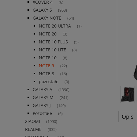
XCOVER 4
(6)
GALAXY S
(953)
GALAXY NOTE
(64)
NOTE 20 ULTRA
(1)
NOTE 20
(3)
NOTE 10 PLUS
(5)
NOTE 10 LITE
(8)
NOTE 10
(8)
NOTE 9
(22)
NOTE 8
(16)
pozostałe
(0)
GALAXY A
(1990)
GALAXY M
(241)
GALAXY J
(140)
Pozostałe
(6)
Opis
XIAOMI
(1990)
REALME
(335)