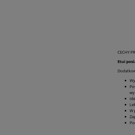
CECHY P
Etui pos
Dodatko
Wy
Po
wy
Id
Le
W 
Za
Po