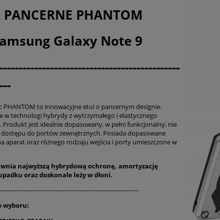
I PANCERNE PHANTOM
amsung Galaxy Note 9
----------------------------------------------
---
c PHANTOM to innowacyjne etui o pancernym designie.
 w technologi hybrydy z wytrzymałego i elastycznego
 Produkt jest idealnie dopasowany, w pełni funkcjonalny, nie
a dostępu do portów zewnętrznych. Posiada dopasowane
na aparat oraz różnego rodzaju wejścia i porty umieszczone w
ewnia najwyższą hybrydową ochronę, amortyzację
 upadku oraz
doskonale
leży w dłoni.
-----------------------------------------------------------------------
o wyboru: