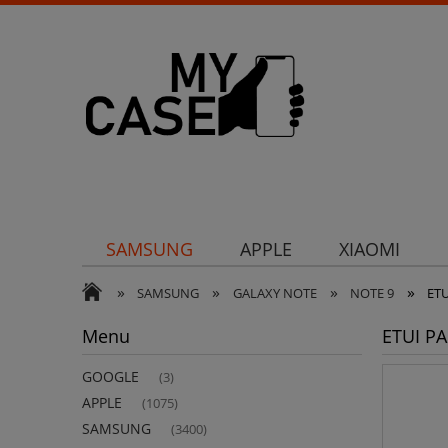
SAMSUNG
APPLE
XIAOMI
»
»
»
»
Uchwyty
Ochrona aparatu
Och
SAMSUNG
GALAXY NOTE
NOTE 9
ET
Menu
ETUI P
GOOGLE
(3)
APPLE
(1075)
SAMSUNG
(3400)