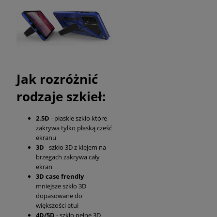
Jak rozróżnić
rodzaje szkieł:
2.5D
- płaskie szkło które
zakrywa tylko płaską cześć
ekranu
3D
- szkło 3D z klejem na
brzegach zakrywa cały
ekran
3D case frendly
–
mniejsze szkło 3D
dopasowane do
większości etui
4D/5D
- szkło pełne 3D