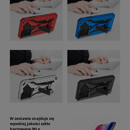
W zestawie znajduje się
wysokiej jakości szkło
hartowane 9H o