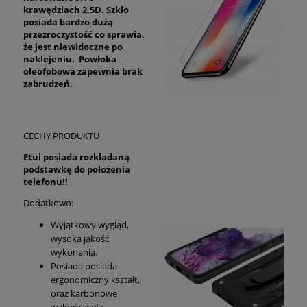
krawędziach 2,5D. Szkło
posiada bardzo dużą
przezroczystość co sprawia,
że jest niewidoczne po
naklejeniu. Powłoka
oleofobowa zapewnia brak
zabrudzeń.
CECHY PRODUKTU
Etui posiada rozkładaną
podstawkę do położenia
telefonu!!
Dodatkowo:
Wyjątkowy wygląd,
wysoka jakość
wykonania.
Posiada posiada
ergonomiczny kształt,
oraz karbonowe
wykończenia.