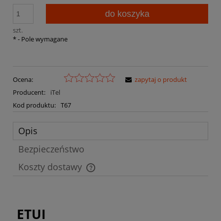
do koszyka
szt.
*
- Pole wymagane
Ocena:
zapytaj o produkt
Producent:
iTel
Kod produktu:
T67
Opis
Bezpieczeństwo
Koszty dostawy
Cena nie zawiera ewentualnych kosztów płatności
ETUI