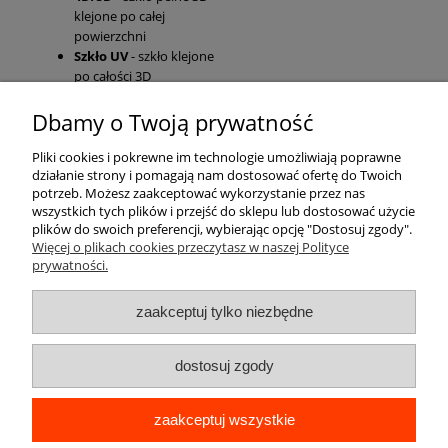
klejone po całej
powierzchni
Szkło UV
- szkło klejone
po całości 3D
Dbamy o Twoją prywatność
Pomoc
Pliki cookies i pokrewne im technologie umożliwiają poprawne
działanie strony i pomagają nam dostosować ofertę do Twoich
Moje konto
potrzeb. Możesz zaakceptować wykorzystanie przez nas
wszystkich tych plików i przejść do sklepu lub dostosować użycie
plików do swoich preferencji, wybierając opcję "Dostosuj zgody".
Płatności i dostawa
Więcej o plikach cookies przeczytasz w naszej Polityce
prywatności.
Informacje
zaakceptuj tylko niezbędne
O nas
dostosuj zgody
zaakceptuj wszystkie