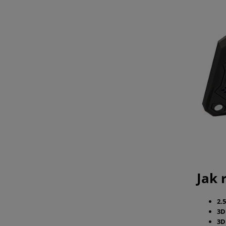
Jak 
2.
3
3D