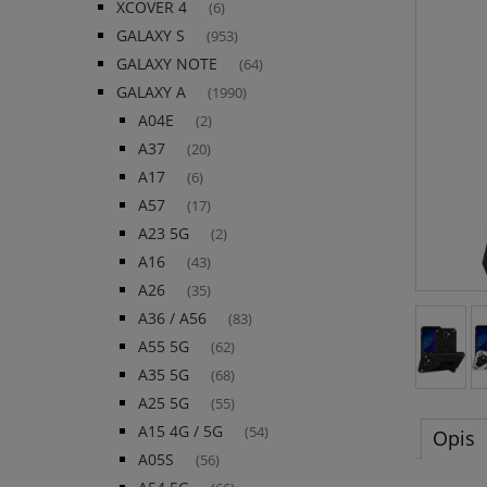
XCOVER 4
(6)
GALAXY S
(953)
GALAXY NOTE
(64)
GALAXY A
(1990)
A04E
(2)
A37
(20)
A17
(6)
A57
(17)
A23 5G
(2)
A16
(43)
A26
(35)
A36 / A56
(83)
A55 5G
(62)
A35 5G
(68)
A25 5G
(55)
A15 4G / 5G
(54)
Opis
A05S
(56)