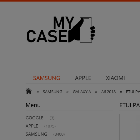
SAMSUNG
APPLE
XIAOMI
»
»
»
»
Uchwyty
Ochrona aparatu
Och
SAMSUNG
GALAXY A
A6 2018
ETUI 
Menu
ETUI P
GOOGLE
(3)
APPLE
(1075)
SAMSUNG
(3400)