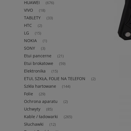
HUAWEI
(676)
VIVO
(18)
TABLETY
(33)
HTC
(2)
LG
(15)
NOKIA
(1)
SONY
(3)
Etui pancerne
(21)
Etui brokatowe
(59)
Elektronika
(15)
ETUI, SZKŁA, FOLIE NA TELEFON
(2)
Szkła hartowane
(144)
Folie
(29)
Ochrona aparatu
(2)
Uchwyty
(85)
Kable / ładowarki
(265)
Słuchawki
(12)