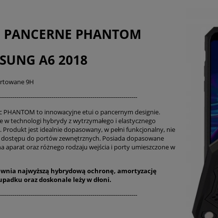
Cena nie zawier
płatności
I PANCERNE PHANTOM
SUNG A6 2018
artowane 9H
-----------------------------------------------------------------------
c PHANTOM to innowacyjne etui o pancernym designie.
 w technologi hybrydy z wytrzymałego i elastycznego
 Produkt jest idealnie dopasowany, w pełni funkcjonalny, nie
a dostępu do portów zewnętrznych. Posiada dopasowane
na aparat oraz różnego rodzaju wejścia i porty umieszczone w
ewnia najwyższą hybrydową ochronę, amortyzację
 upadku oraz
doskonale
leży w dłoni.
-----------------------------------------------------------------------