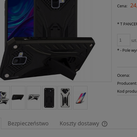
24
Cena:
*
T PANCE
szt
*
- Pole w
Ocena:
Producent
Kod produ
Bezpieczeństwo
Koszty dostawy