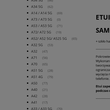
A54 5G
(66)
A34 5G
(62)
A14 / A14 5G
(69)
ETU
A73 / A73 5G
(0)
A53 / A53 5G
(71)
SAM
A72/ A72 5G
(19)
A52/ A52 5G/ A52S 5G
(65)
+ szkło h
A32 5G
(53)
--------------
A32
(47)
Pokrowie
A71
(56)
Wykonane
A70
(65)
tworzywa.
ogranicz
A51 5G
(28)
wycięcia 
A51 4G
(79)
telefonie.
A50
(77)
Etui zap
A40
(21)
podczas
A42
(28)
--------------
A41
(17)
A33 / A33 5G
(70)