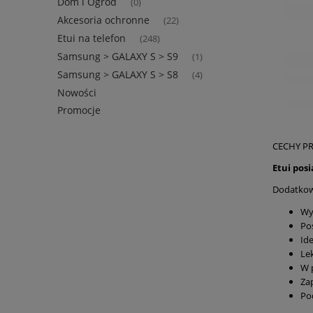
Dom i Ogród
(0)
Akcesoria ochronne
(22)
Etui na telefon
(248)
Samsung > GALAXY S > S9
(1)
Samsung > GALAXY S > S8
(4)
Nowości
Promocje
CECHY P
Etui pos
Dodatko
Wy
Po
Id
Le
W 
Za
Po