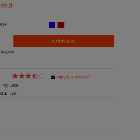
Cena nie zawiera ewentualnych kosztów
,99 zł
płatności
RNE:
do koszyka
.
ymagane
zapytaj o produkt
:
My Case
ktu:
T39.