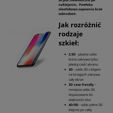
naklejeniu. Powłoka
oleofobowa zapewnia brak
zabrudzeń.
Jak rozróżnić
rodzaje
szkieł:
2.5D
- płaskie szkło
które zakrywa tylko
płaską cześć ekranu
3D
- szkło 3D z klejem
na brzegach zakrywa
cały ekran
3D case frendly
–
mniejsze szkło 3D
dopasowane do
większości etui
4D/5D
- szkło pełne 3D
klejone po całej