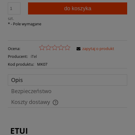
do koszyka
szt.
*
- Pole wymagane
Ocena:
zapytaj o produkt
Producent:
iTel
Kod produktu:
MK07
Opis
Bezpieczeństwo
Koszty dostawy
Cena nie zawiera ewentualnych kosztów płatności
ETUI