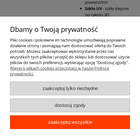
powierzchni
Szkło UV
- szkło klejone
po całości 3D
Dbamy o Twoją prywatność
Pomoc
Pliki cookies i pokrewne im technologie umożliwiają poprawne
działanie strony i pomagają nam dostosować ofertę do Twoich
Moje konto
potrzeb. Możesz zaakceptować wykorzystanie przez nas
wszystkich tych plików i przejść do sklepu lub dostosować użycie
plików do swoich preferencji, wybierając opcję "Dostosuj zgody".
Płatności i dostawa
Więcej o plikach cookies przeczytasz w naszej Polityce
prywatności.
Informacje
zaakceptuj tylko niezbędne
O nas
dostosuj zgody
zaakceptuj wszystkie