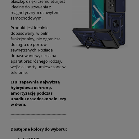
blaszkę, dzięki czemu etui jest
idealne do używania z
magnetycznym uchwytem
samochodowym.
Produkt jest idealnie
dopasowany, w pełni
funkcjonalny, nie ogranicza
dostępu do portów
zewnętrznych. Posiada
dopasowane wycięcia na
aparat oraz różnego rodzaju
wejścia i porty umieszczone w
telefonie.
Etui zapewnia najwyższą
hybrydową ochronę,
amortyzację podczas
upadku oraz
doskonale
leży
w dłoni.
---------------------------------------------
----------------------------------------
Dostępne kolory do wyboru:
CZARNY