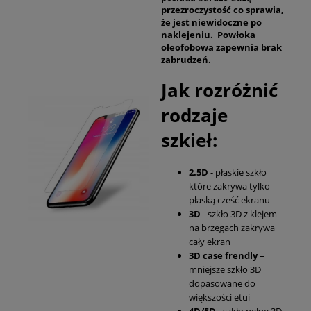
przezroczystość co sprawia,
że jest niewidoczne po
naklejeniu. Powłoka
oleofobowa zapewnia brak
zabrudzeń.
Jak rozróżnić
rodzaje
szkieł:
2.5D
- płaskie szkło
które zakrywa tylko
płaską cześć ekranu
3D
- szkło 3D z klejem
na brzegach zakrywa
cały ekran
3D case frendly
–
mniejsze szkło 3D
dopasowane do
większości etui
4D/5D
- szkło pełne 3D