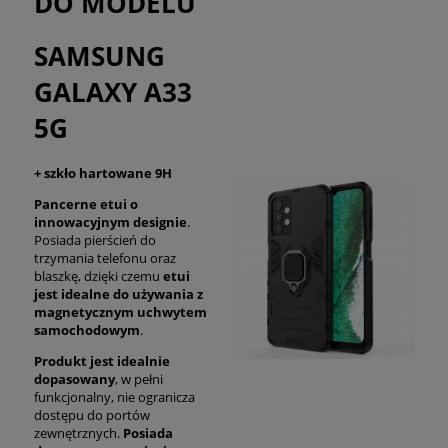
DO MODELU
SAMSUNG
GALAXY A33
5G
+ szkło hartowane 9H
Pancerne etui o
innowacyjnym designie
.
Posiada pierścień do
trzymania telefonu oraz
blaszkę, dzięki czemu
etui
jest idealne do używania z
magnetycznym uchwytem
samochodowym
.
Produkt jest idealnie
dopasowany
, w pełni
funkcjonalny, nie ogranicza
dostępu do portów
zewnętrznych.
Posiada