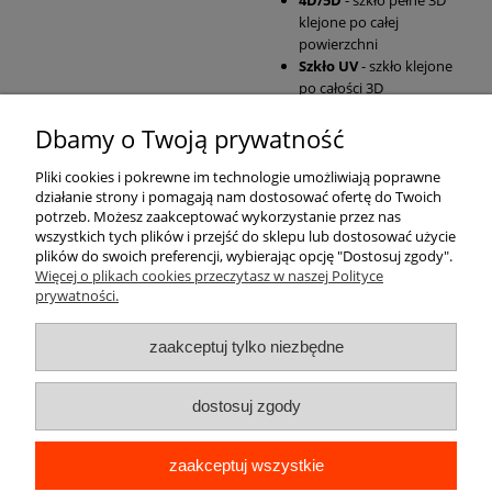
klejone po całej
powierzchni
Szkło UV
- szkło klejone
po całości 3D
Dbamy o Twoją prywatność
Pomoc
Pliki cookies i pokrewne im technologie umożliwiają poprawne
działanie strony i pomagają nam dostosować ofertę do Twoich
Moje konto
potrzeb. Możesz zaakceptować wykorzystanie przez nas
wszystkich tych plików i przejść do sklepu lub dostosować użycie
plików do swoich preferencji, wybierając opcję "Dostosuj zgody".
Płatności i dostawa
Więcej o plikach cookies przeczytasz w naszej Polityce
prywatności.
Informacje
zaakceptuj tylko niezbędne
O nas
dostosuj zgody
zaakceptuj wszystkie