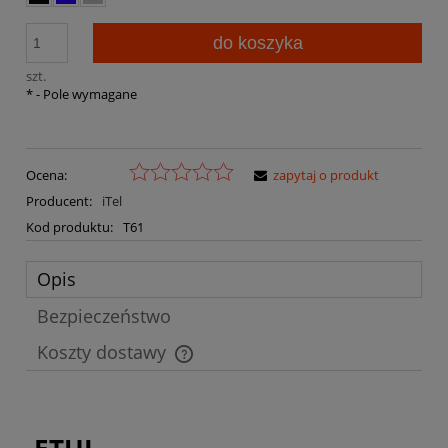
do koszyka
szt.
*
- Pole wymagane
Ocena:
zapytaj o produkt
Producent:
iTel
Kod produktu:
T61
Opis
Bezpieczeństwo
Koszty dostawy
Cena nie zawiera ewentualnych kosztów płatności