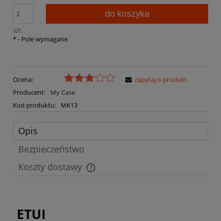
do koszyka
szt.
*
- Pole wymagane
Ocena:
zapytaj o produkt
Producent:
My Case
Kod produktu:
MK13
Opis
Bezpieczeństwo
Koszty dostawy
Cena nie zawiera ewentualnych kosztów płatności
ETUI