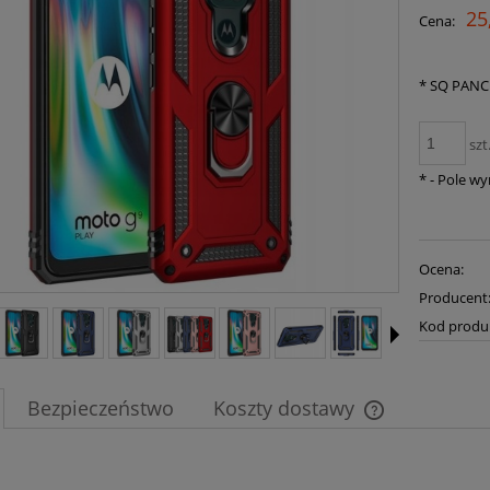
25
Cena:
*
SQ PANC
szt
*
- Pole w
Ocena:
Producent
Kod produ
Bezpieczeństwo
Koszty dostawy
Cena nie zawier
płatności