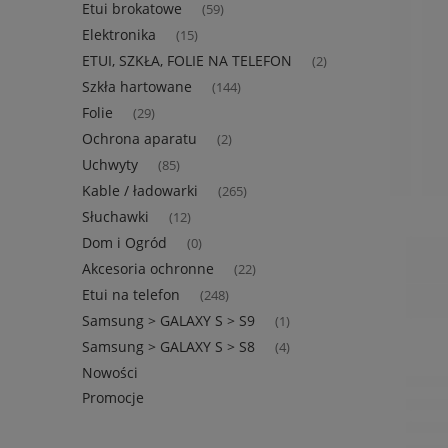
Etui brokatowe
(59)
Elektronika
(15)
ETUI, SZKŁA, FOLIE NA TELEFON
(2)
Szkła hartowane
(144)
Folie
(29)
Ochrona aparatu
(2)
Uchwyty
(85)
Kable / ładowarki
(265)
Słuchawki
(12)
Dom i Ogród
(0)
Akcesoria ochronne
(22)
Etui na telefon
(248)
Samsung > GALAXY S > S9
(1)
Samsung > GALAXY S > S8
(4)
Nowości
Promocje