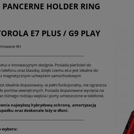
I PANCERNE HOLDER RING
OROLA E7 PLUS / G9 PLAY
artowane 9H
-----------------------------------------------------------------------
etui o innowacyjnym designie. Posiada pierścień do
 telefonu oraz blaszkę, dzięki czemu etui jest idealne do
a z magnetycznym uchwytem samochodowym
est idealnie dopasowany, w pełni funkcjonalny, nie ogranicza
do portów zewnętrznych. Posiada dopasowane wycięcia na
az różnego rodzaju wejścia i porty umieszczone w telefonie.
ewnia najwyższą hybrydową ochronę, amortyzację
 upadku oraz
doskonale
leży w dłoni.
-----------------------------------------------------------------------
o wyboru: