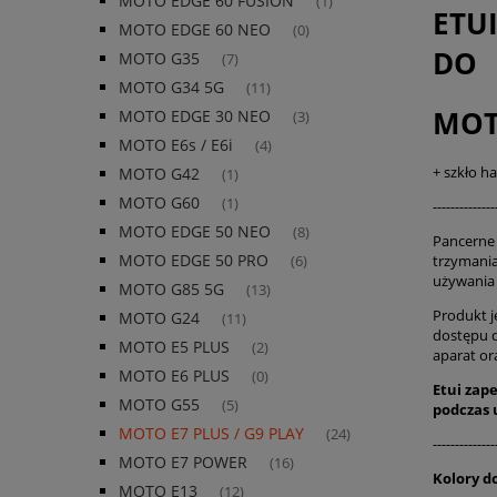
MOTO EDGE 60 FUSION
(1)
ETU
MOTO EDGE 60 NEO
(0)
DO
MOTO G35
(7)
MOTO G34 5G
(11)
MOT
MOTO EDGE 30 NEO
(3)
MOTO E6s / E6i
(4)
+ szkło h
MOTO G42
(1)
MOTO G60
(1)
--------------
MOTO EDGE 50 NEO
(8)
Pancerne 
MOTO EDGE 50 PRO
trzymania
(6)
używani
MOTO G85 5G
(13)
Produkt j
MOTO G24
(11)
dostępu 
MOTO E5 PLUS
(2)
aparat or
MOTO E6 PLUS
(0)
Etui zap
MOTO G55
(5)
podczas
MOTO E7 PLUS / G9 PLAY
(24)
--------------
MOTO E7 POWER
(16)
Kolory d
MOTO E13
(12)