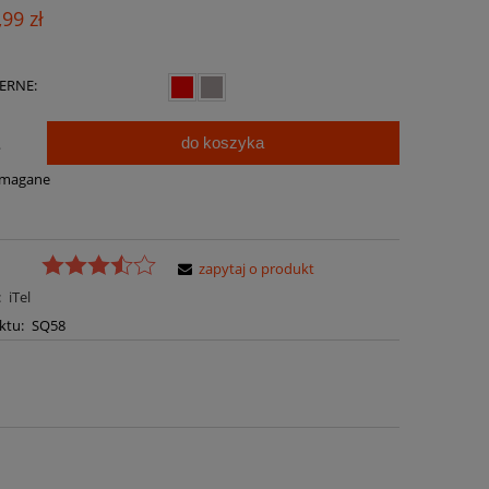
Cena nie zawiera ewentualnych kosztów
,99 zł
płatności
ERNE:
do koszyka
.
ymagane
zapytaj o produkt
:
iTel
ktu:
SQ58
a ewentualnych kosztów