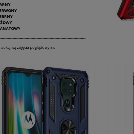
ARNY
ZERWONY
EBRNY
ÓŻOWY
RANATOWY
------------------------------------------------------------------------
a aukcji są zdjęcia poglądowymi.