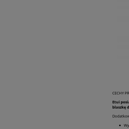
CECHY P
Etui pos
blaszkę
Dodatko
Wy