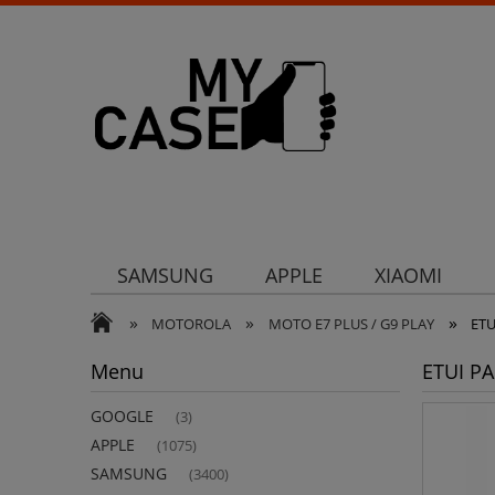
SAMSUNG
APPLE
XIAOMI
»
»
»
Uchwyty
Ochrona aparatu
Och
MOTOROLA
MOTO E7 PLUS / G9 PLAY
ET
Menu
ETUI P
GOOGLE
(3)
APPLE
(1075)
SAMSUNG
(3400)