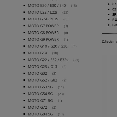
CZ
MOTO E20 / E30 / E40
(18)
C
MOTO E22 / E22i
(23)
SR
MOTO G 5G PLUS
(0)
R
G
MOTO G7 POWER
(3)
MOTO G8 POWER
(8)
--------------
MOTO G9 POWER
(1)
Zdjęcia n
MOTO G10 / G20 / G30
(4)
MOTO G14
(18)
MOTO G22 / E32 / E32s
(21)
MOTO G23 / G13
(2)
MOTO G32
(3)
MOTO G52 / G82
(9)
MOTO G53 5G
(11)
MOTO G54 5G
(23)
MOTO G71 5G
(1)
MOTO G72
(2)
MOTO G84 5G
(14)