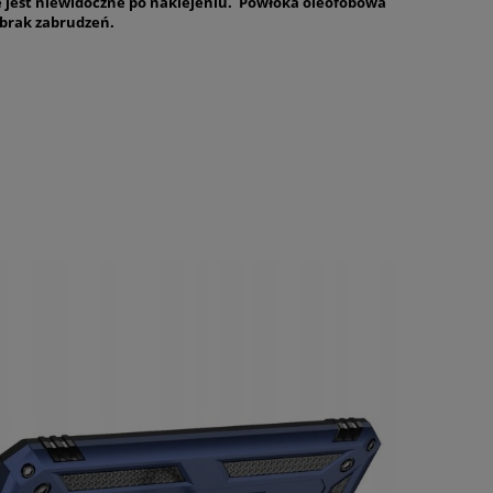
e jest niewidoczne po naklejeniu. Powłoka oleofobowa
brak zabrudzeń.