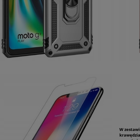
W zestawi
krawędzia