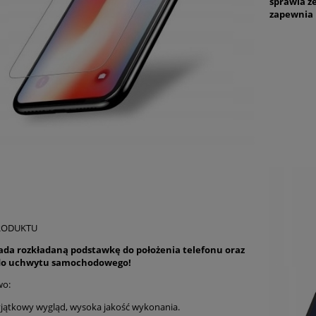
sprawia ż
zapewnia 
RODUKTU
iada rozkładaną podstawkę do położenia telefonu oraz
 do uchwytu samochodowego!
wo:
jątkowy wygląd, wysoka jakość wykonania.