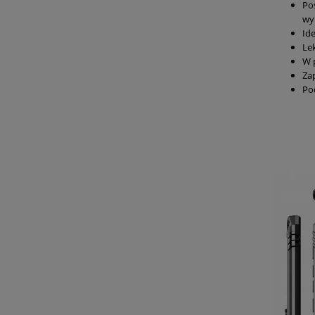
Po
wy
Id
Le
W 
Za
Po