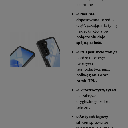
ochronne
✅Idealnie
dopasowana
przednia
część, pasująca do tylnej
nakładki,
która po
połączeniu daje
spójną całość.
✅Etui jest stworzony
z
bardzo mocnego
tworzywa
termoplastycznego,
poliwęglanu oraz
ramki TPU.
✅ Przezroczysty tył
etui
nie zakrywa
oryginalnego koloru
telefonu
✅Antypoślizgowy
silikon
sprawia, że
telefon pewnie leży w