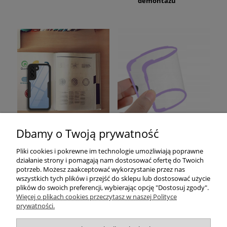
demontażu
Dbamy o Twoją prywatność
Pomoc
Pliki cookies i pokrewne im technologie umożliwiają poprawne
działanie strony i pomagają nam dostosować ofertę do Twoich
Moje konto
potrzeb. Możesz zaakceptować wykorzystanie przez nas
wszystkich tych plików i przejść do sklepu lub dostosować użycie
plików do swoich preferencji, wybierając opcję "Dostosuj zgody".
Płatności i dostawa
Więcej o plikach cookies przeczytasz w naszej Polityce
prywatności.
Informacje