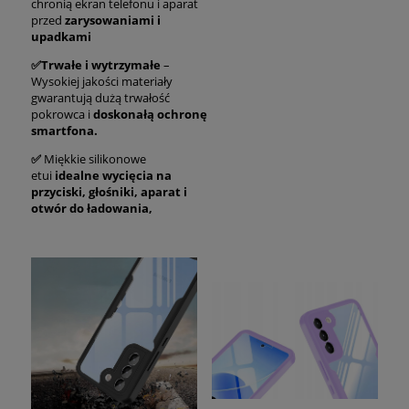
chronią ekran telefonu i aparat
przed
zarysowaniami i
upadkami
✅Trwałe i wytrzymałe
–
Wysokiej jakości materiały
gwarantują dużą trwałość
pokrowca i
doskonałą ochronę
smartfona.
✅
Miękkie silikonowe
etui
idealne wycięcia na
przyciski, głośniki, aparat i
otwór do ładowania,