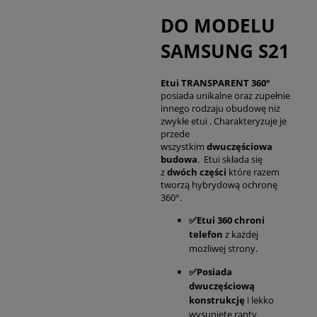
DO MODELU
SAMSUNG S21
Etui TRANSPARENT 360°
posiada unikalne oraz zupełnie
innego rodzaju obudowę niż
zwykłe etui . Charakteryzuje je
przede
wszystkim
dwuczęściowa
budowa
. Etui składa się
z
dwóch części
które razem
tworzą hybrydową ochronę
360°.
✅Etui 360 chroni
telefon
z każdej
możliwej strony.
✅Posiada
dwuczęściową
konstrukcję
i lekko
wysunięte ranty