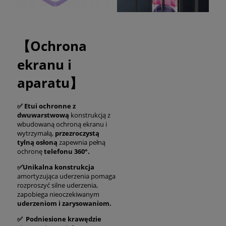
【Ochrona
ekranu i
aparatu】
✅ Etui ochronne z
dwuwarstwową
konstrukcją z
wbudowaną ochroną ekranu i
wytrzymałą,
przezroczystą
tylną osłoną
zapewnia pełną
ochronę
telefonu 360°.
✅Unikalna konstrukcja
amortyzująca uderzenia pomaga
rozproszyć silne uderzenia,
zapobiega nieoczekiwanym
uderzeniom i zarysowaniom.
✅ Podniesione krawędzie