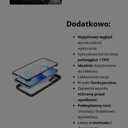
Dodatkowo:
Wyjątkowy wygląd
,
wysoka jakość
wykonania.
hybrydowa konstrukcja
poliwęglan + TPU
Idealnie
dopasowane
do telefonu
Lekka konstrukcja.
W pełni
funkcjonalne
.
Zapewnia wysoką
ochronę przed
upadkami.
Podwyższony rant
,
chroniący dodatkowo
wyświetlacz.
Łatwy w
montażu i