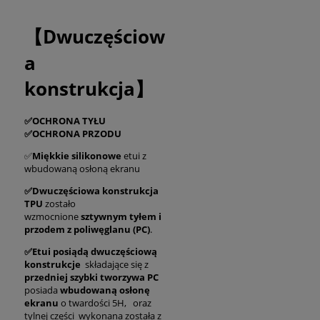
【Dwuczęściow
a
konstrukcja】
✅OCHRONA TYŁU
✅OCHRONA PRZODU
✅
Miękkie silikonowe
etui z
wbudowaną osłoną ekranu
✅Dwuczęściowa konstrukcja
TPU
zostało
wzmocnione
sztywnym tyłem i
przodem z poliwęglanu (PC)
.
✅Etui posiądą
dwuczęściową
konstrukcje
składające się z
przedniej szybki tworzywa PC
posiada
wbudowaną osłonę
ekranu
o twardości 5H, oraz
tylnej części wykonana została z