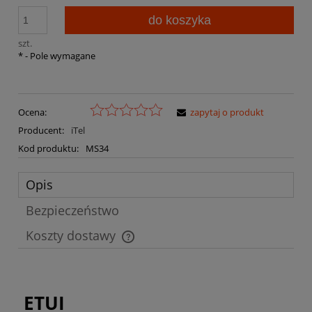
do koszyka
szt.
*
- Pole wymagane
Ocena:
zapytaj o produkt
Producent:
iTel
Kod produktu:
MS34
Opis
Bezpieczeństwo
Koszty dostawy
Cena nie zawiera ewentualnych kosztów płatności
ETUI