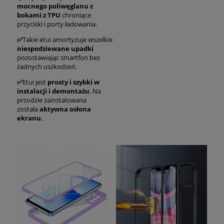
mocnego poliwęglanu z
bokami z TPU
chroniące
przyciski i porty ładowania.
✅
Takie etui amortyzuje wszelkie
niespodziewane upadki
pozostawiając smartfon bez
żadnych uszkodzeń.
✅
Etui jest
prosty i szybki w
instalacji i demontażu
. Na
przodzie zainstalowana
została
aktywna osłona
ekranu.