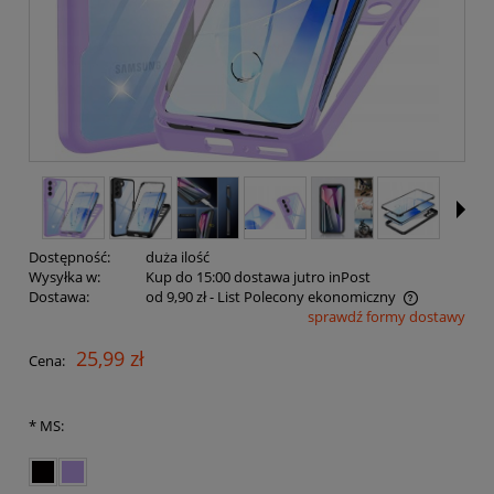
Dostępność:
duża ilość
Wysyłka w:
Kup do 15:00 dostawa jutro inPost
Dostawa:
od 9,90 zł
- List Polecony ekonomiczny
sprawdź formy dostawy
Cena nie zawiera ewentualnych kosztów płatności
25,99 zł
Cena:
*
MS: