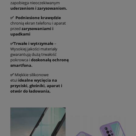
zapobiega nieoczekiwanym
uderzeniom i zarysowaniom.
✅ Podniesione krawędzie
chronią ekran telefonu i aparat
przed
zarysowaniami i
upadkami
✅Trwałe i wytrzymałe
–
Wysokiej jakości materiały
gwarantują dużą trwałość
pokrowca i
doskonałą ochronę
smartfona.
✅
Miękkie silikonowe
etui
idealne wycięcia na
przyciski, głośniki, aparat i
otwór do ładowania,