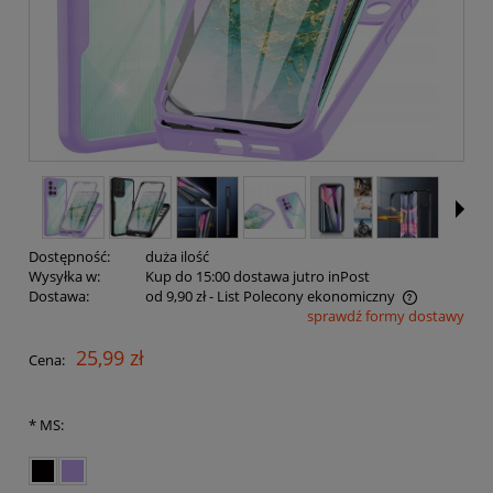
Dostępność:
duża ilość
Wysyłka w:
Kup do 15:00 dostawa jutro inPost
Dostawa:
od 9,90 zł
- List Polecony ekonomiczny
sprawdź formy dostawy
Cena nie zawiera ewentualnych kosztów płatności
25,99 zł
Cena:
*
MS: