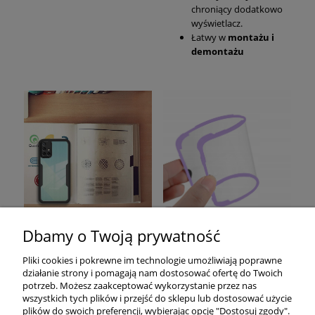
chroniący dodatkowo
wyświetlacz.
Łatwy w
montażu i
demontażu
Dbamy o Twoją prywatność
Pomoc
Pliki cookies i pokrewne im technologie umożliwiają poprawne
działanie strony i pomagają nam dostosować ofertę do Twoich
Moje konto
potrzeb. Możesz zaakceptować wykorzystanie przez nas
wszystkich tych plików i przejść do sklepu lub dostosować użycie
plików do swoich preferencji, wybierając opcję "Dostosuj zgody".
Płatności i dostawa