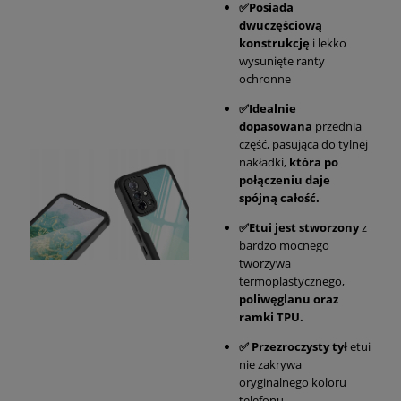
✅Posiada
dwuczęściową
konstrukcję
i lekko
wysunięte ranty
ochronne
✅Idealnie
dopasowana
przednia
część, pasująca do tylnej
nakładki,
która po
połączeniu daje
spójną całość.
✅Etui jest stworzony
z
bardzo mocnego
tworzywa
termoplastycznego,
poliwęglanu oraz
ramki TPU.
✅ Przezroczysty tył
etui
nie zakrywa
oryginalnego koloru
telefonu