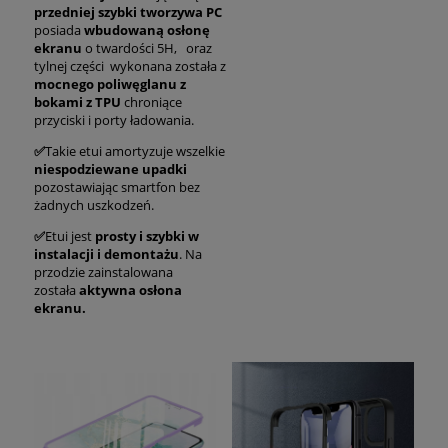
przedniej szybki tworzywa PC
posiada
wbudowaną osłonę
ekranu
o twardości 5H, oraz
tylnej części wykonana została z
mocnego poliwęglanu z
bokami z TPU
chroniące
przyciski i porty ładowania.
✅
Takie etui amortyzuje wszelkie
niespodziewane upadki
pozostawiając smartfon bez
żadnych uszkodzeń.
✅
Etui jest
prosty i szybki w
instalacji i demontażu
. Na
przodzie zainstalowana
została
aktywna osłona
ekranu.