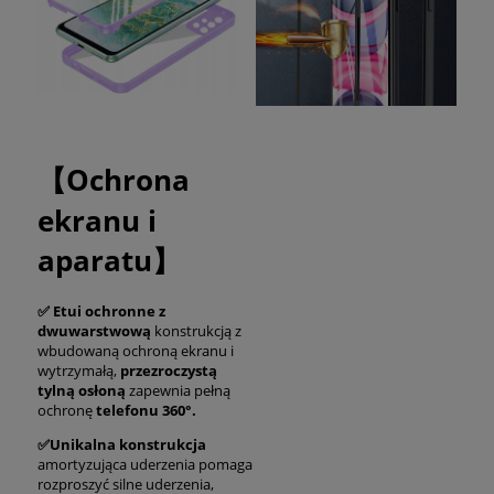
【Ochrona
ekranu i
aparatu】
✅ Etui ochronne z
dwuwarstwową
konstrukcją z
wbudowaną ochroną ekranu i
wytrzymałą,
przezroczystą
tylną osłoną
zapewnia pełną
ochronę
telefonu 360°.
✅Unikalna konstrukcja
amortyzująca uderzenia pomaga
rozproszyć silne uderzenia,