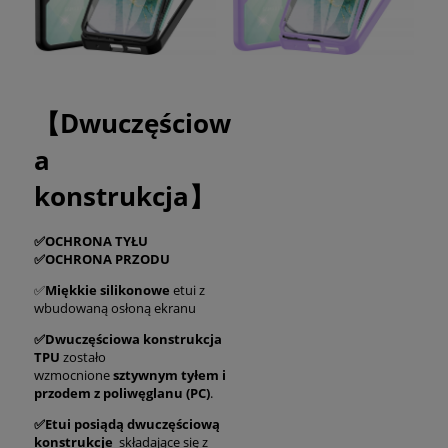
【Dwuczęściow
a
konstrukcja】
✅OCHRONA TYŁU
✅OCHRONA PRZODU
✅
Miękkie silikonowe
etui z
wbudowaną osłoną ekranu
✅Dwuczęściowa konstrukcja
TPU
zostało
wzmocnione
sztywnym tyłem i
przodem z poliwęglanu (PC)
.
✅Etui posiądą
dwuczęściową
konstrukcje
składające się z