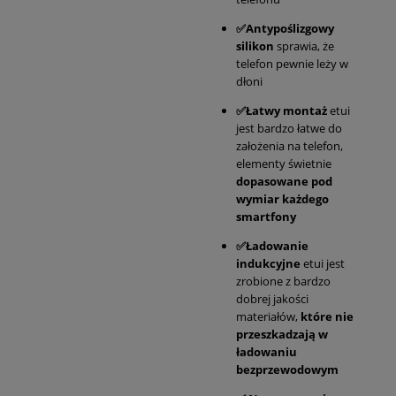
✅Antypoślizgowy
silikon
sprawia, że
telefon pewnie leży w
dłoni
✅Łatwy montaż
etui
jest bardzo łatwe do
założenia na telefon,
elementy świetnie
dopasowane pod
wymiar każdego
smartfony
✅Ładowanie
indukcyjne
etui jest
zrobione z bardzo
dobrej jakości
materiałów,
które nie
przeszkadzają w
ładowaniu
bezprzewodowym