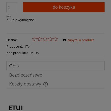
do koszyka
szt.
*
- Pole wymagane
Ocena:
zapytaj o produkt
Producent:
iTel
Kod produktu:
MS35
Opis
Bezpieczeństwo
Koszty dostawy
Cena nie zawiera ewentualnych kosztów płatności
ETUI