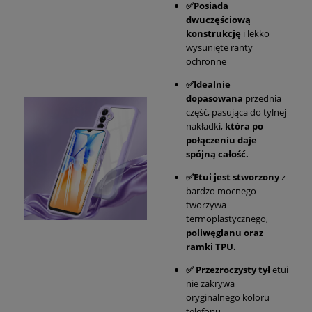
✅Posiada
dwuczęściową
konstrukcję
i lekko
wysunięte ranty
ochronne
✅Idealnie
dopasowana
przednia
część, pasująca do tylnej
nakładki,
która po
połączeniu daje
spójną całość.
✅Etui jest stworzony
z
bardzo mocnego
tworzywa
termoplastycznego,
poliwęglanu oraz
ramki TPU.
✅ Przezroczysty tył
etui
nie zakrywa
oryginalnego koloru
telefonu