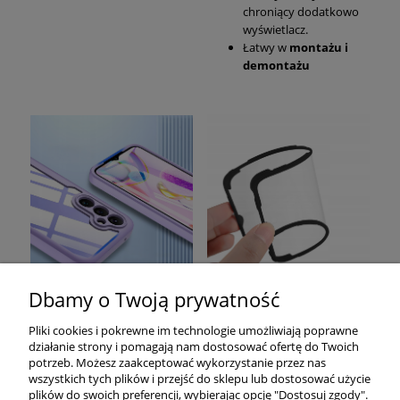
chroniący dodatkowo
wyświetlacz.
Łatwy w
montażu i
demontażu
Dbamy o Twoją prywatność
Pomoc
Pliki cookies i pokrewne im technologie umożliwiają poprawne
działanie strony i pomagają nam dostosować ofertę do Twoich
Moje konto
potrzeb. Możesz zaakceptować wykorzystanie przez nas
wszystkich tych plików i przejść do sklepu lub dostosować użycie
plików do swoich preferencji, wybierając opcję "Dostosuj zgody".
Płatności i dostawa