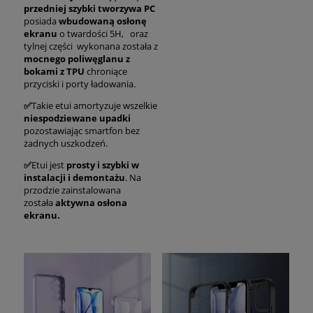
przedniej szybki tworzywa PC
posiada
wbudowaną osłonę
ekranu
o twardości 5H, oraz
tylnej części wykonana została z
mocnego poliwęglanu z
bokami z TPU
chroniące
przyciski i porty ładowania.
✅
Takie etui amortyzuje wszelkie
niespodziewane upadki
pozostawiając smartfon bez
żadnych uszkodzeń.
✅
Etui jest
prosty i szybki w
instalacji i demontażu
. Na
przodzie zainstalowana
została
aktywna osłona
ekranu.