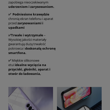
zapobiega nieoczekiwanym
uderzeniom i zarysowaniom.
✅ Podniesione krawędzie
chronią ekran telefonu i aparat
przed
zarysowaniami i
upadkami
✅Trwałe i wytrzymałe
–
Wysokiej jakości materiały
gwarantują dużą trwałość
pokrowca i
doskonałą ochronę
smartfona.
✅
Miękkie silikonowe
etui
idealne wycięcia na
przyciski, głośniki, aparat i
otwór do ładowania,