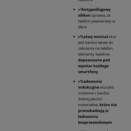
✅Antypoślizgowy
silikon
sprawia, że
telefon pewnie leży w
dłoni
✅Łatwy montaż
etui
jest bardzo łatwe do
założenia na telefon,
elementy świetnie
dopasowane pod
wymiar każdego
smartfony
✅Ładowanie
indukcyjne
etui jest
zrobione z bardzo
dobrej jakości
materiałów,
które nie
przeszkadzają w
ładowaniu
bezprzewodowym