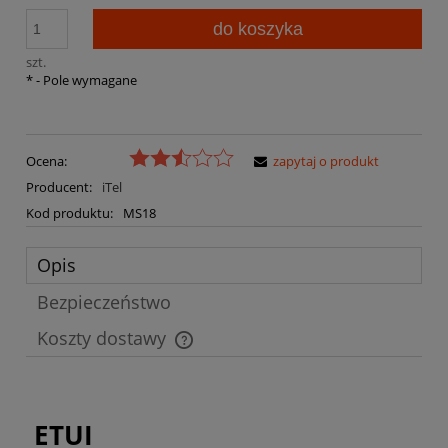
do koszyka
szt.
*
- Pole wymagane
Ocena:
zapytaj o produkt
Producent:
iTel
Kod produktu:
MS18
Opis
Bezpieczeństwo
Koszty dostawy
Cena nie zawiera ewentualnych kosztów płatności
ETUI