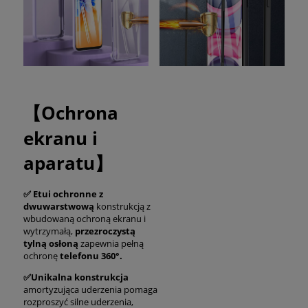
【Ochrona
ekranu i
aparatu】
✅ Etui ochronne z
dwuwarstwową
konstrukcją z
wbudowaną ochroną ekranu i
wytrzymałą,
przezroczystą
tylną osłoną
zapewnia pełną
ochronę
telefonu 360°.
✅Unikalna konstrukcja
amortyzująca uderzenia pomaga
rozproszyć silne uderzenia,