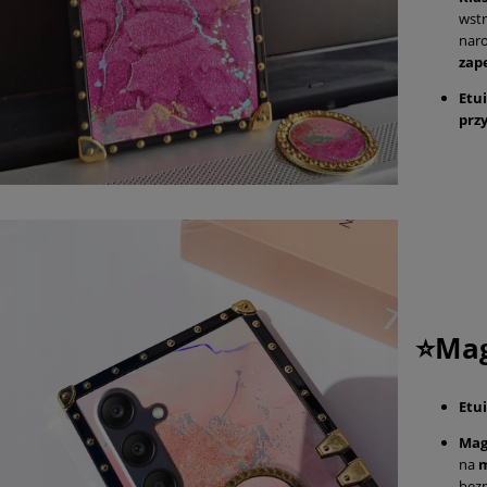
wst
nar
zap
Etu
prz
⭐Mag
Etu
Mag
na
m
bez