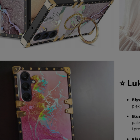
⭐ Lu
Bły
pię
Etui
pale
i pr
Kla