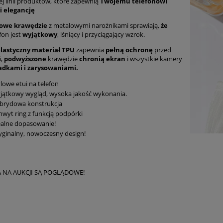
j linii produktów, które zapewnią
Twojemu telefonowi
i elegancję
owe krawędzie
z metalowymi narożnikami sprawiają,
że
fon jest
wyjątkowy
, lśniący i przyciągający wzrok.
elastyczny materiał TPU
zapewnia
pełną ochronę
przed
i,
podwyższone
krawędzie
chronią ekran
i wszystkie kamery
adkami i zarysowaniami.
lowe etui na telefon
jątkowy wygląd, wysoka jakość wykonania.
brydowa konstrukcja
hwyt ring z funkcją podpórki
ealne dopasowanie!
yginalny, nowoczesny design!
A NA AUKCJI SĄ POGLĄDOWE!