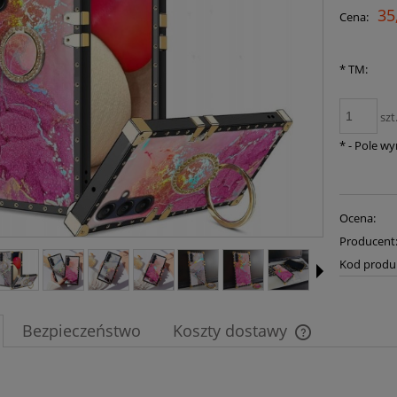
35
Cena:
*
TM:
szt
*
- Pole w
Ocena:
Producent
Kod produ
Bezpieczeństwo
Koszty dostawy
Cena nie zawier
płatności