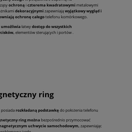
rząsy
ochroną
i
czterema kwadratowymi
metalowymi
ożnikami
dekoracyjnymi
zapewniają
wyjątkowy wygląd i
ewniają
ochronę całego
telefonu komórkowego.
i umożliwia
łatwy
dostęp do wszystkich
ycisków,
elementów sterujących i portów .
netyczny ring
i
posiada
rozkładaną podstawkę
do położenia telefonu
netyczny ring można
bezpośrednio przymocować
agnetycznym uchwycie samochodowym,
zapewniając
problemową jazdę.