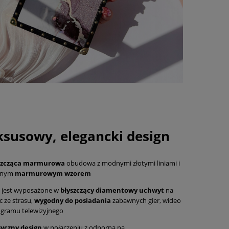
ksusowy, elegancki design
szcząca marmurowa
obudowa z modnymi złotymi liniami i
knym
marmurowym wzorem
jest wyposażone w
błyszczący diamentowy uchwyt
na
c ze strasu,
wygodny do posiadania
zabawnych gier, wideo
ogramu telewizyjnego
syczny design
w połączeniu z odporną na