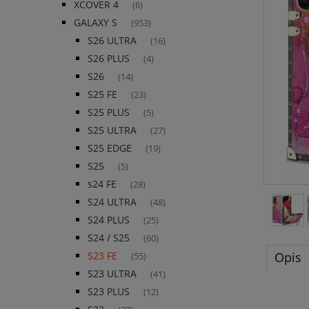
XCOVER 4
(6)
GALAXY S
(953)
S26 ULTRA
(16)
S26 PLUS
(4)
S26
(14)
S25 FE
(23)
S25 PLUS
(5)
S25 ULTRA
(27)
S25 EDGE
(19)
S25
(5)
s24 FE
(28)
S24 ULTRA
(48)
S24 PLUS
(25)
S24 / S25
(60)
Opis
S23 FE
(55)
S23 ULTRA
(41)
S23 PLUS
(12)