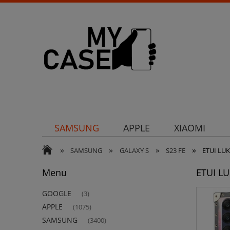
SAMSUNG
APPLE
XIAOMI
»
»
»
»
Uchwyty
Ochrona aparatu
Och
SAMSUNG
GALAXY S
S23 FE
ETUI LU
Menu
ETUI L
GOOGLE
(3)
APPLE
(1075)
SAMSUNG
(3400)