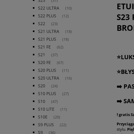
S23
(37)
ETU
S22 ULTRA
(10)
S23
S22 PLUS
(12)
S22
(23)
BRO
S21 ULTRA
(18)
S21 PLUS
(18)
S21 FE
(62)
S21
(37)
⭐LUK
S20 FE
(67)
S20 PLUS
⭐BŁY
(11)
S20 ULTRA
(16)
➡️ P
S20
(24)
S10 PLUS
(27)
➡️ SA
S10
(47)
S10 LITE
(11)
❗
gratis 
S10E
(20)
Przyciąg
S9 PLUS
(22)
stylu.
Pię
S9
(36)