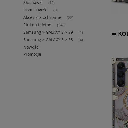
Słuchawki
(12)
Dom i Ogród
(0)
Akcesoria ochronne
(22)
Etui na telefon
(248)
Samsung > GALAXY S > S9
➡️ KO
(1)
Samsung > GALAXY S > S8
(4)
Nowości
Promocje