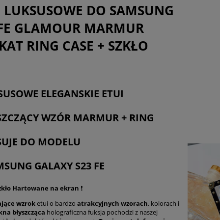
I LUKSUSOWE DO SAMSUNG
 FE GLAMOUR MARMUR
KAT RING CASE + SZKŁO
SUSOWE ELEGANSKIE ETUI
SZCZĄCY WZÓR MARMUR + RING
ASUJE DO MODELU
MSUNG GALAXY S23 FE
Szkło Hartowane na ekran
❗
ające wzrok
etui o bardzo
atrakcyjnych wzorach
, kolorach i
kna błyszcząca
holograficzna fuksja pochodzi z naszej