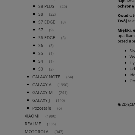
najnowsze
ochronę 
S8 PLUS
(25)
S8
(22)
Kwadrat
Twój
tele
S7 EDGE
(8)
S7
Miękki, 
(9)
upadkam
S6 EDGE
(3)
przed
up
S6
(3)
Sty
S5
(1)
Wy
S4
(1)
Hy
Uc
S3
(2)
Id
GALAXY NOTE
(64)
Or
GALAXY A
(1990)
GALAXY M
(241)
GALAXY J
(140)
◉ ZDJĘCI
Pozostałe
(6)
XIAOMI
(1990)
REALME
(335)
MOTOROLA
(347)