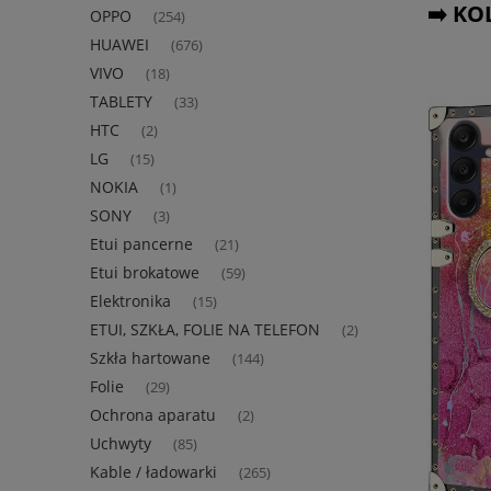
➡️ K
OPPO
(254)
HUAWEI
(676)
VIVO
(18)
TABLETY
(33)
HTC
(2)
LG
(15)
NOKIA
(1)
SONY
(3)
Etui pancerne
(21)
Etui brokatowe
(59)
Elektronika
(15)
ETUI, SZKŁA, FOLIE NA TELEFON
(2)
Szkła hartowane
(144)
Folie
(29)
Ochrona aparatu
(2)
Uchwyty
(85)
Kable / ładowarki
(265)