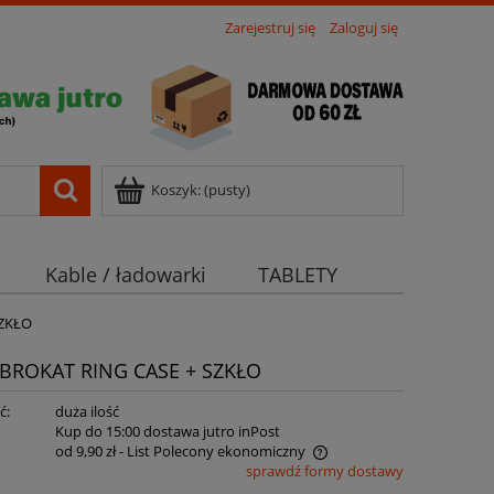
Zarejestruj się
Zaloguj się
Koszyk:
(pusty)
Kable / ładowarki
TABLETY
ZKŁO
ROKAT RING CASE + SZKŁO
ć:
duża ilość
:
Kup do 15:00 dostawa jutro inPost
od 9,90 zł
- List Polecony ekonomiczny
sprawdź formy dostawy