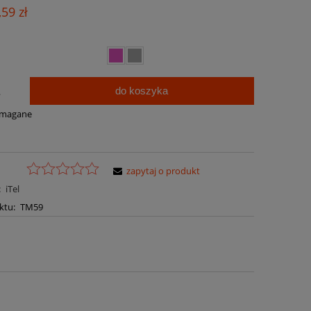
Cena nie zawiera ewentualnych kosztów
,59 zł
płatności
do koszyka
.
ymagane
zapytaj o produkt
:
iTel
ktu:
TM59
a ewentualnych kosztów