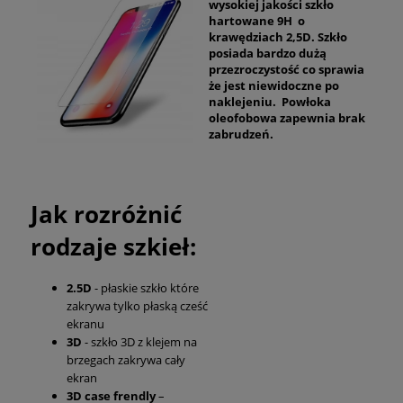
wysokiej jakości szkło
hartowane 9H o
krawędziach 2,5D. Szkło
posiada bardzo dużą
przezroczystość co sprawia
że jest niewidoczne po
naklejeniu. Powłoka
oleofobowa zapewnia brak
zabrudzeń.
Jak rozróżnić
rodzaje szkieł:
2.5D
- płaskie szkło które
zakrywa tylko płaską cześć
ekranu
3D
- szkło 3D z klejem na
brzegach zakrywa cały
ekran
3D case frendly
–