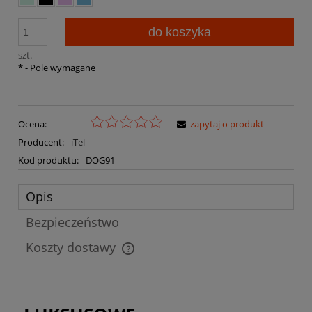
do koszyka
szt.
*
- Pole wymagane
Ocena:
zapytaj o produkt
Producent:
iTel
Kod produktu:
DOG91
Opis
Bezpieczeństwo
Koszty dostawy
Cena nie zawiera ewentualnych kosztów płatności