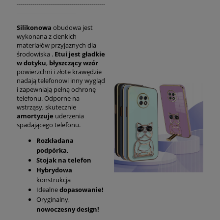
---------------------------------------------
------------------------------
Silikonowa
obudowa jest
wykonana z cienkich
materiałów przyjaznych dla
środowiska .
Etui jest gładkie
w dotyku
,
błyszczący
wzór
powierzchni i złote krawędzie
nadają telefonowi inny wygląd
i zapewniają pełną ochronę
telefonu. Odporne na
wstrząsy, skutecznie
amortyzuje
uderzenia
spadającego telefonu.
Rozkładana
podpórka,
Stojak na telefon
Hybrydowa
konstrukcja
Idealne
dopasowanie!
Oryginalny,
nowoczesny design!