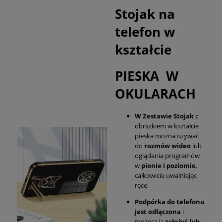
Stojak na
telefon w
kształcie
PIESKA W
OKULARACH
W Zestawie Stojak
z
obrazkiem w kształcie
pieska można używać
do
rozmów wideo
lub
oglądania programów
w
pionie i poziomie
,
całkowicie uwalniając
ręce.
Podpórka do telefonu
jest odłączona
i
możesz ją
założyć lub