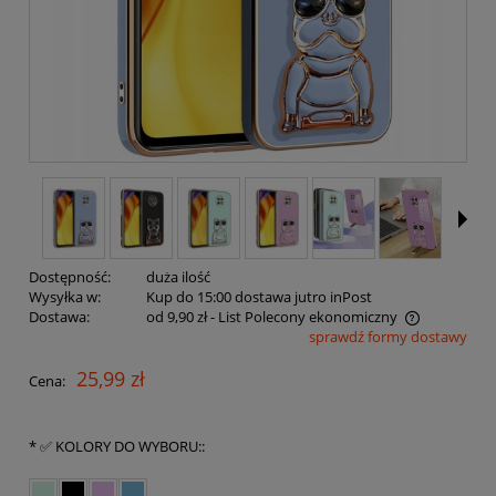
Dostępność:
duża ilość
Wysyłka w:
Kup do 15:00 dostawa jutro inPost
Dostawa:
od 9,90 zł
- List Polecony ekonomiczny
sprawdź formy dostawy
Cena nie zawiera ewentualnych kosztów płatności
25,99 zł
Cena:
*
✅ KOLORY DO WYBORU::