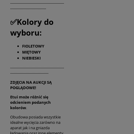
---------------------------------------------
------------------------------
✅Kolory do
wyboru:
FIOLETOWY
MIĘTOWY
NIEBIESKI
---------------------------------------------
--------------------------------
ZDJĘCIA NA AUKCJI SĄ
POGLĄDOWE!
Etui może różnić się
odcieniem podanych
kolorów
.
Obudowa posiada wszystkie
idealne wycięcia zarówno na
aparat jak i na gniazda
ładowania oraz inne elementy