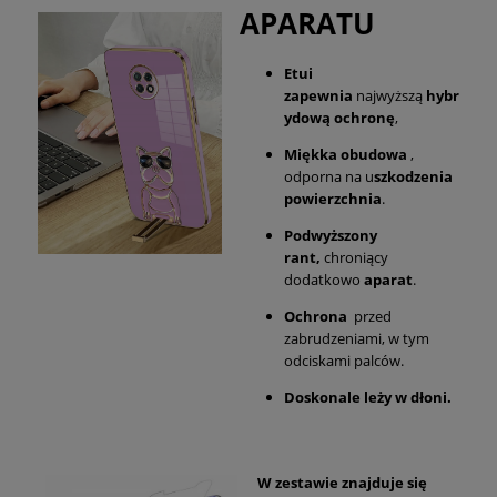
APARATU
Etui
zapewnia
najwyższą
hybr
ydową ochronę
,
Miękka obudowa
,
odporna na u
szkodzenia
powierzchnia
.
Podwyższony
rant,
chroniący
dodatkowo
aparat
.
Ochrona
przed
zabrudzeniami, w tym
odciskami palców.
Doskonale leży w dłoni.
W zestawie znajduje się