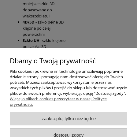
mniejsze szkło 3D
dopasowane do
większości etui
4D/5D
- szkło pełne 3D
klejone po całej
powierzchni
Szkło UV
- szkło klejone
po całości 3D
Dbamy o Twoją prywatność
Pomoc
Pliki cookies i pokrewne im technologie umożliwiają poprawne
działanie strony i pomagają nam dostosować ofertę do Twoich
Moje konto
potrzeb. Możesz zaakceptować wykorzystanie przez nas
wszystkich tych plików i przejść do sklepu lub dostosować użycie
plików do swoich preferencji, wybierając opcję "Dostosuj zgody".
Płatności i dostawa
Więcej o plikach cookies przeczytasz w naszej Polityce
prywatności.
Informacje
zaakceptuj tylko niezbędne
O nas
dostosuj zgody