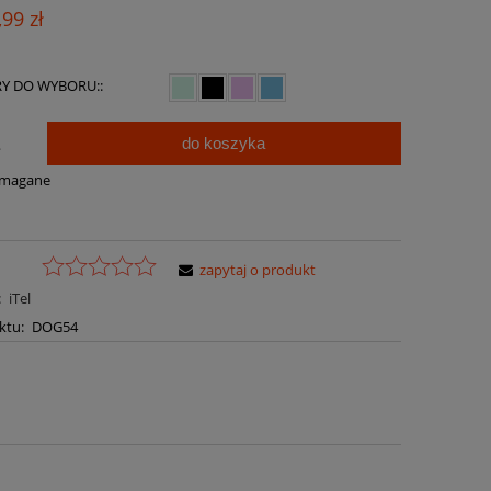
Cena nie zawiera ewentualnych kosztów
,99 zł
płatności
Y DO WYBORU::
do koszyka
.
ymagane
zapytaj o produkt
:
iTel
ktu:
DOG54
a ewentualnych kosztów