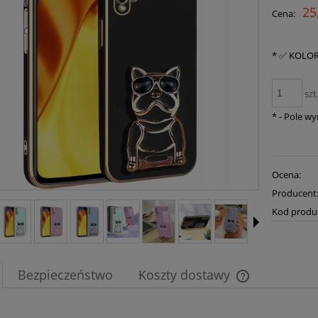
25
Cena:
*
✅ KOLOR
szt
*
- Pole w
Ocena:
Producent
Kod produ
Bezpieczeństwo
Koszty dostawy
Cena nie zawier