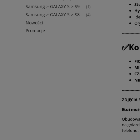
St
Samsung > GALAXY S > S9
(1)
Hy
Samsung > GALAXY S > S8
(4)
Id
Nowości
Or
Promocje
--------------
✅Kol
FI
MI
CZ
NI
--------------
ZDJĘCIA
Etui moż
Obudowa p
na gniazd
telefonu.