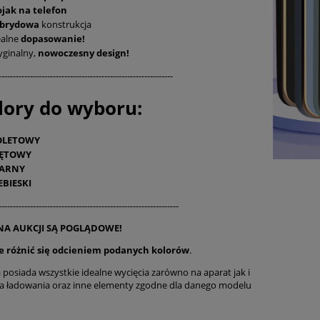
ojak na telefon
brydowa
konstrukcja
ealne
dopasowanie!
yginalny,
nowoczesny design!
-------------------------------------------------------------
ory do wyboru:
OLETOWY
ĘTOWY
ARNY
EBIESKI
---------------------------------------------------------------
 NA AUKCJI SĄ POGLĄDOWE!
e różnić się odcieniem podanych kolorów
.
osiada wszystkie idealne wycięcia zarówno na aparat jak i
a ładowania oraz inne elementy zgodne dla danego modelu