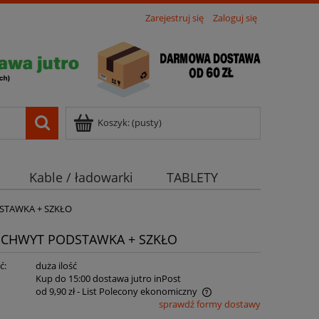
Zarejestruj się
Zaloguj się
Koszyk:
(pusty)
Kable / ładowarki
TABLETY
STAWKA + SZKŁO
UCHWYT PODSTAWKA + SZKŁO
ć:
duża ilość
:
Kup do 15:00 dostawa jutro inPost
od 9,90 zł
- List Polecony ekonomiczny
sprawdź formy dostawy