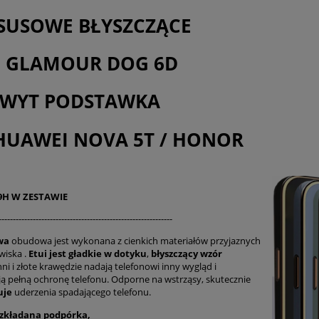
płatności
SUSOWE BŁYSZCZĄCE
I GLAMOUR DOG 6D
WYT PODSTAWKA
HUAWEI NOVA 5T / HONOR
 9H W ZESTAWIE
-------------------------------------------------------------
wa
obudowa jest wykonana z cienkich materiałów przyjaznych
wiska .
Etui jest gładkie w dotyku
,
błyszczący
wzór
ni i złote krawędzie nadają telefonowi inny wygląd i
ą pełną ochronę telefonu. Odporne na wstrząsy, skutecznie
uje
uderzenia spadającego telefonu.
zkładana podpórka,