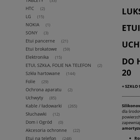
TABLETY
(33)
HTC
LUK
(2)
LG
(15)
NOKIA
ETU
(1)
SONY
(3)
Etui pancerne
(21)
UCH
Etui brokatowe
(59)
Elektronika
(15)
DO 
ETUI, SZKŁA, FOLIE NA TELEFON
(2)
20
Szkła hartowane
(144)
Folie
(29)
+ SZKŁO
Ochrona aparatu
(2)
--------------
Uchwyty
(85)
Silikono
Kable / ładowarki
(265)
dla środo
Słuchawki
(12)
powierzch
Dom i Ogród
zapewniaj
(0)
amortyz
Akcesoria ochronne
(22)
Ro
Etui na telefon
(248)