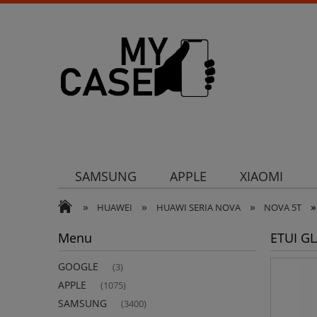
SAMSUNG
APPLE
XIAOMI
»
»
»
»
Uchwyty
Ochrona aparatu
Och
HUAWEI
HUAWI SERIA NOVA
NOVA 5T
Menu
ETUI G
GOOGLE
(3)
APPLE
(1075)
SAMSUNG
(3400)