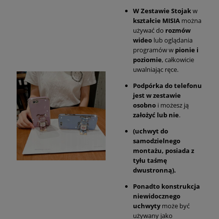
W Zestawie Stojak
w
kształcie MISIA
można
używać do
rozmów
wideo
lub oglądania
programów w
pionie i
poziomie
, całkowicie
uwalniając ręce.
Podpórka do telefonu
jest w zestawie
osobno
i możesz ją
założyć lub nie
.
(uchwyt do
samodzielnego
montażu, posiada z
tyłu taśmę
dwustronną).
Ponadto konstrukcja
niewidocznego
uchwyty
może być
używany jako