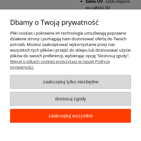
Szkło UV
- szkło klejone
po całości 3D
Dbamy o Twoją prywatność
Pomoc
Pliki cookies i pokrewne im technologie umożliwiają poprawne
działanie strony i pomagają nam dostosować ofertę do Twoich
Moje konto
potrzeb. Możesz zaakceptować wykorzystanie przez nas
wszystkich tych plików i przejść do sklepu lub dostosować użycie
plików do swoich preferencji, wybierając opcję "Dostosuj zgody".
Płatności i dostawa
Więcej o plikach cookies przeczytasz w naszej Polityce
prywatności.
Informacje
zaakceptuj tylko niezbędne
O nas
dostosuj zgody
zaakceptuj wszystkie
pokaż pełną wersję strony