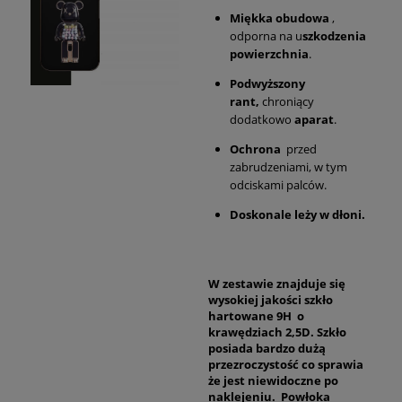
Miękka obudowa
,
odporna na u
szkodzenia
powierzchnia
.
Podwyższony
rant,
chroniący
dodatkowo
aparat
.
Ochrona
przed
zabrudzeniami, w tym
odciskami palców.
Doskonale leży w dłoni.
W zestawie znajduje się
wysokiej jakości szkło
hartowane 9H o
krawędziach 2,5D. Szkło
posiada bardzo dużą
przezroczystość co sprawia
że jest niewidoczne po
naklejeniu. Powłoka