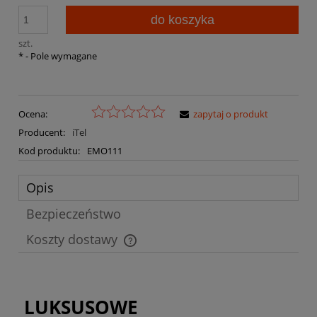
do koszyka
szt.
*
- Pole wymagane
Ocena:
zapytaj o produkt
Producent:
iTel
Kod produktu:
EMO111
Opis
Bezpieczeństwo
Koszty dostawy
Cena nie zawiera ewentualnych kosztów płatności
LUKSUSOWE