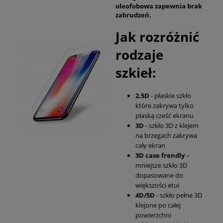
oleofobowa zapewnia brak
zabrudzeń.
Jak rozróżnić
rodzaje
szkieł:
2.5D
- płaskie szkło
które zakrywa tylko
płaską cześć ekranu
3D
- szkło 3D z klejem
na brzegach zakrywa
cały ekran
3D case frendly
–
mniejsze szkło 3D
dopasowane do
większości etui
4D/5D
- szkło pełne 3D
klejone po całej
powierzchni