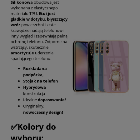
Silikonowa
obudowa jest
wykonana z elastycznego
materiału TPU.
Etui jest
gładkie w dotyku
,
błyszczący
wzór
powierzchni i złote
krawędzie nadają telefonowi
inny wygląd i zapewniają pełną
ochronę telefonu. Odporne na
wstrząsy, skutecznie
amortyzuje
uderzenia
spadającego telefonu.
Rozkładana
podpórka,
Stojak na telefon
Hybrydowa
konstrukcja
Idealne
dopasowanie!
Oryginalny,
nowoczesny design!
✅Kolory do
wyboru: