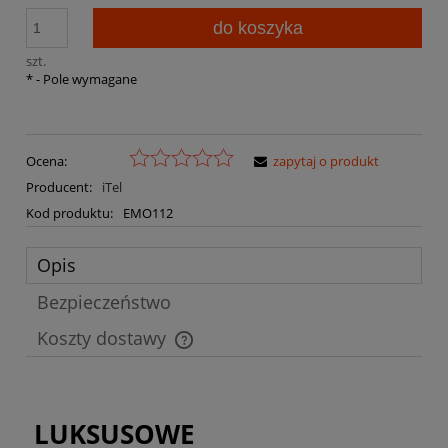
do koszyka
szt.
*
- Pole wymagane
Ocena:
zapytaj o produkt
Producent:
iTel
Kod produktu:
EMO112
Opis
Bezpieczeństwo
Koszty dostawy
Cena nie zawiera ewentualnych kosztów płatności
LUKSUSOWE