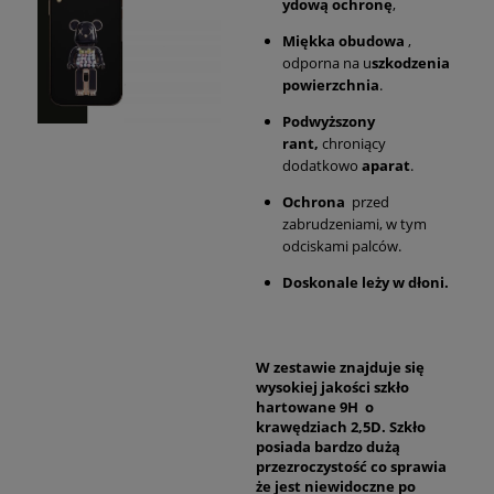
ydową ochronę
,
Miękka obudowa
,
odporna na u
szkodzenia
powierzchnia
.
Podwyższony
rant,
chroniący
dodatkowo
aparat
.
Ochrona
przed
zabrudzeniami, w tym
odciskami palców.
Doskonale leży w dłoni.
W zestawie znajduje się
wysokiej jakości szkło
hartowane 9H o
krawędziach 2,5D. Szkło
posiada bardzo dużą
przezroczystość co sprawia
że jest niewidoczne po