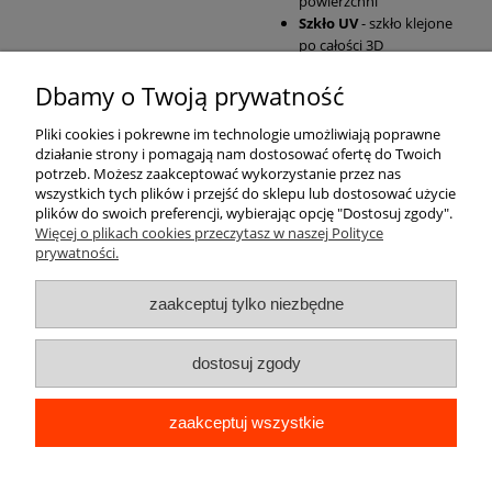
powierzchni
Szkło UV
- szkło klejone
po całości 3D
Dbamy o Twoją prywatność
Pomoc
Pliki cookies i pokrewne im technologie umożliwiają poprawne
działanie strony i pomagają nam dostosować ofertę do Twoich
Moje konto
potrzeb. Możesz zaakceptować wykorzystanie przez nas
wszystkich tych plików i przejść do sklepu lub dostosować użycie
plików do swoich preferencji, wybierając opcję "Dostosuj zgody".
Płatności i dostawa
Więcej o plikach cookies przeczytasz w naszej Polityce
prywatności.
Informacje
zaakceptuj tylko niezbędne
O nas
dostosuj zgody
zaakceptuj wszystkie