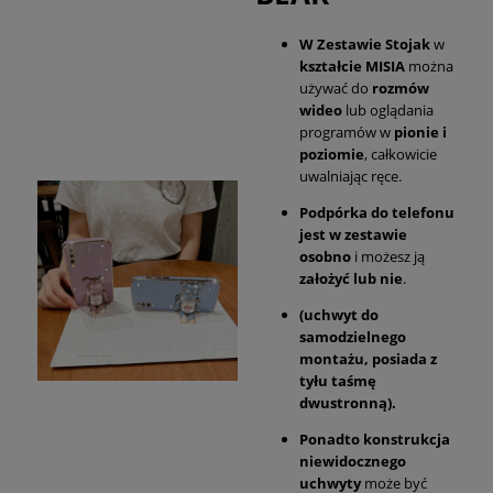
W Zestawie Stojak
w
kształcie MISIA
można
używać do
rozmów
wideo
lub oglądania
programów w
pionie i
poziomie
, całkowicie
uwalniając ręce.
Podpórka do telefonu
jest w zestawie
osobno
i możesz ją
założyć lub nie
.
(uchwyt do
samodzielnego
montażu, posiada z
tyłu taśmę
dwustronną).
Ponadto konstrukcja
niewidocznego
uchwyty
może być