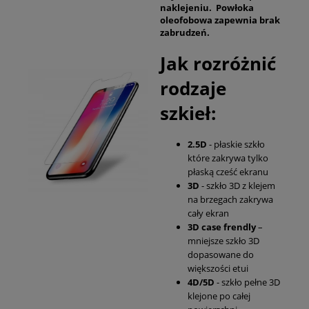
naklejeniu. Powłoka
oleofobowa zapewnia brak
zabrudzeń.
Jak rozróżnić
rodzaje
szkieł:
2.5D
- płaskie szkło
które zakrywa tylko
płaską cześć ekranu
3D
- szkło 3D z klejem
na brzegach zakrywa
cały ekran
3D case frendly
–
mniejsze szkło 3D
dopasowane do
większości etui
4D/5D
- szkło pełne 3D
klejone po całej