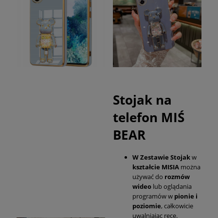
Stojak na
telefon MIŚ
BEAR
W Zestawie Stojak
w
kształcie MISIA
można
używać do
rozmów
wideo
lub oglądania
programów w
pionie i
poziomie
, całkowicie
uwalniając ręce.