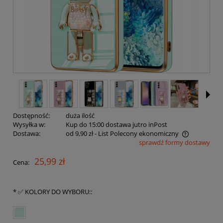
Dostępność:
duża ilość
Wysyłka w:
Kup do 15:00 dostawa jutro inPost
Dostawa:
od 9,90 zł
- List Polecony ekonomiczny
sprawdź formy dostawy
Cena nie zawiera ewentualnych kosztów płatności
25,99 zł
Cena:
*
✅ KOLORY DO WYBORU::