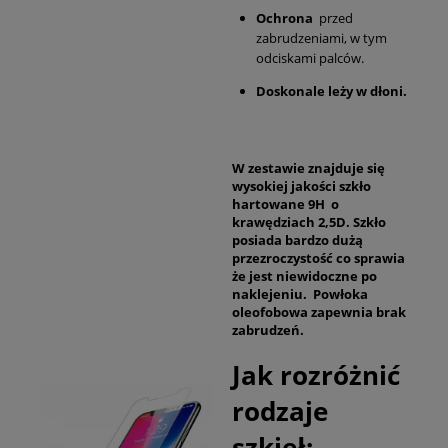
Ochrona
przed
zabrudzeniami, w tym
odciskami palców.
Doskonale leży w dłoni.
W zestawie znajduje się
wysokiej jakości szkło
hartowane 9H o
krawędziach 2,5D. Szkło
posiada bardzo dużą
przezroczystość co sprawia
że jest niewidoczne po
naklejeniu. Powłoka
oleofobowa zapewnia brak
zabrudzeń.
Jak rozróżnić
rodzaje
szkieł: