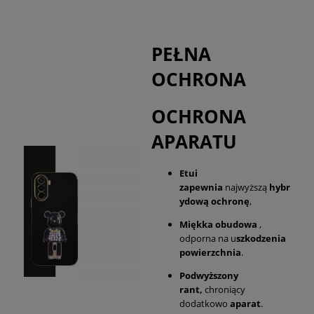
PEŁNA
OCHRONA
OCHRONA
APARATU
Etui
zapewnia
najwyższą
hybr
ydową ochronę
,
Miękka obudowa
,
odporna na u
szkodzenia
powierzchnia
.
Podwyższony
rant,
chroniący
dodatkowo
aparat
.