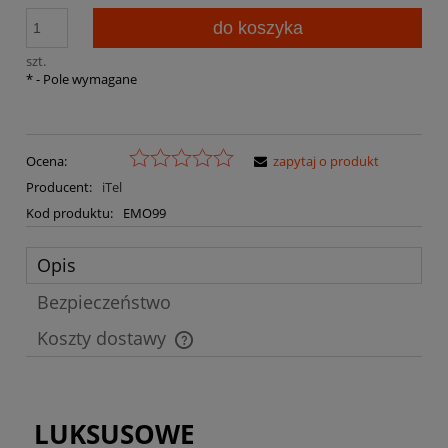
do koszyka
szt.
*
- Pole wymagane
Ocena:
zapytaj o produkt
Producent:
iTel
Kod produktu:
EMO99
Opis
Bezpieczeństwo
Koszty dostawy
Cena nie zawiera ewentualnych kosztów płatności
LUKSUSOWE