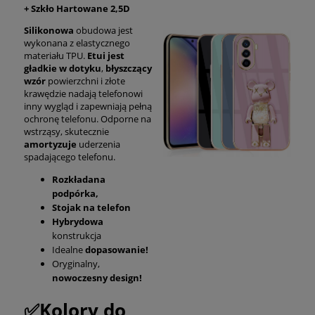
+ Szkło Hartowane 2,5D
Silikonowa
obudowa jest
wykonana z elastycznego
materiału TPU.
Etui jest
gładkie w dotyku
,
błyszczący
wzór
powierzchni i złote
krawędzie nadają telefonowi
inny wygląd i zapewniają pełną
ochronę telefonu. Odporne na
wstrząsy, skutecznie
amortyzuje
uderzenia
spadającego telefonu.
Rozkładana
podpórka,
Stojak na telefon
Hybrydowa
konstrukcja
Idealne
dopasowanie!
Oryginalny,
nowoczesny design!
✅Kolory do