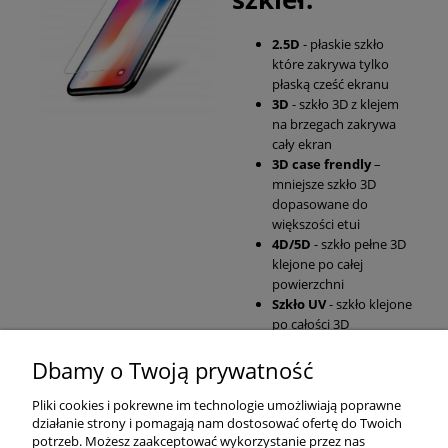
2.5D
- płaskie szkło
które zakrywa tylko
płaską cześć ekranu
3D
- szkło 3D z klejem
na brzegach zakrywa
cały ekran
3D case frendly
–
mniejsze szkło 3D
dopasowane do
większości etui
4D/5D
- szkło pełne 3D
klejone po całej
powierzchni
Szkło UV
- szkło klejone
po całości 3D
Dbamy o Twoją prywatność
Pomoc
Pliki cookies i pokrewne im technologie umożliwiają poprawne
działanie strony i pomagają nam dostosować ofertę do Twoich
Moje konto
potrzeb. Możesz zaakceptować wykorzystanie przez nas