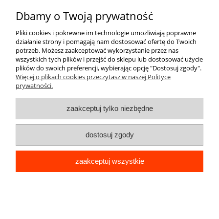
Dbamy o Twoją prywatność
Pomoc
Pliki cookies i pokrewne im technologie umożliwiają poprawne
działanie strony i pomagają nam dostosować ofertę do Twoich
Moje konto
potrzeb. Możesz zaakceptować wykorzystanie przez nas
wszystkich tych plików i przejść do sklepu lub dostosować użycie
plików do swoich preferencji, wybierając opcję "Dostosuj zgody".
Płatności i dostawa
Więcej o plikach cookies przeczytasz w naszej Polityce
prywatności.
Informacje
zaakceptuj tylko niezbędne
O nas
dostosuj zgody
zaakceptuj wszystkie
pokaż pełną wersję strony
Sklep internetowy Shoper Premium