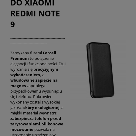
DO XIAOMI
REDMI NOTE
9
---------------------------------------------
------------------------------
Zamykany futerał
Forcell
Premium
to połączenie
elegancji i funkcjonalności. Etui
wyróżnia się
precyzyjnym
wykończeniem,
a
wbudowane zapięcie na
magnes
zapobiega
przypadkowemu wysunięciu
się telefonu. Pokrowiec
wykonany został z wysokiej
jakości
skóry ekologicznej
, a
miękki materiał wewnątrz
zabezpiecza telefon przed
zarysowaniami
.
Silikonowe
mocowanie
pozwala na
utrzymanie urządzenia w