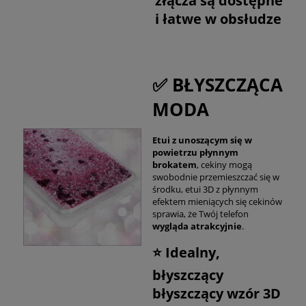
złącza są dostępne
i łatwe w obsłudze
✅ BŁYSZCZĄCA
MODA
Etui z unoszącym się w
powietrzu płynnym
brokatem
, cekiny mogą
swobodnie przemieszczać się w
środku, etui 3D z płynnym
efektem mieniących się cekinów
sprawia, że ​​Twój telefon
wygląda atrakcyjnie
.
⭐ Idealny,
błyszczący
błyszczący wzór 3D