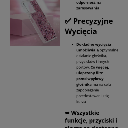
odporność na
zarysowania.
✅ Precyzyjne
Wycięcia
Dokładne wycięcia
umożliwiają
optymalne
działanie głośnika,
przycisków i innych
portów.
Co więcej,
ulepszony filtr
przeciwpyłowy
głośnika
ma na celu
zapobieganie
przedostawaniu się
kurzu
➥ Wszystkie
funkcje, przyciski i