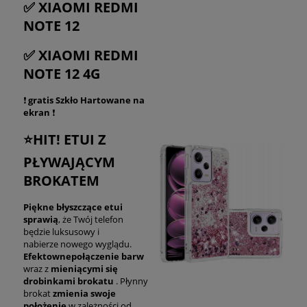
✅ XIAOMI REDMI
NOTE 12
✅ XIAOMI REDMI
NOTE 12 4G
❗
gratis Szkło Hartowane na
ekran
❗
⭐HIT! ETUI Z
PŁYWAJĄCYM
BROKATEM
Piękne błyszczące etui
sprawią
, że Twój telefon
będzie
luksusowy i
nabierze nowego wyglądu.
Efektowne
połączenie barw
wraz z
mieniącymi się
drobinkami brokatu
. Płynny
brokat
zmienia swoje
położenie
w zależności od