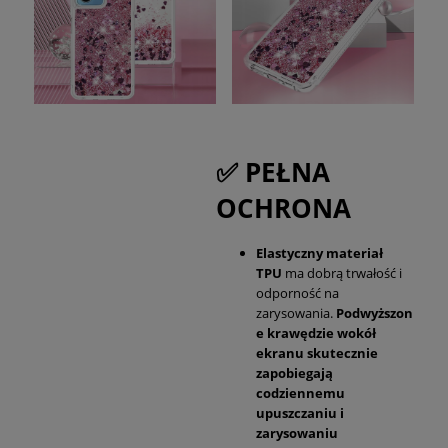
✅ PEŁNA
OCHRONA
Elastyczny materiał
TPU
ma dobrą trwałość i
odporność na
zarysowania.
Podwyższon
e krawędzie wokół
ekranu skutecznie
zapobiegają
codziennemu
upuszczaniu i
zarysowaniu