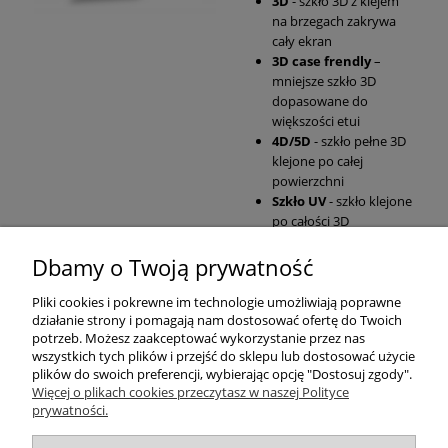
3D
- szkło 3D z klejem
na brzegach zakrywa
cały ekran
3D case frendly
–
mniejsze szkło 3D
dopasowane do
większości etui
4D/5D
- szkło pełne 3D
klejone po całej
powierzchni
Szkło UV
- szkło klejone
po całości 3D
Dbamy o Twoją prywatność
Pomoc
Pliki cookies i pokrewne im technologie umożliwiają poprawne
działanie strony i pomagają nam dostosować ofertę do Twoich
Moje konto
potrzeb. Możesz zaakceptować wykorzystanie przez nas
wszystkich tych plików i przejść do sklepu lub dostosować użycie
plików do swoich preferencji, wybierając opcję "Dostosuj zgody".
Płatności i dostawa
Więcej o plikach cookies przeczytasz w naszej Polityce
prywatności.
Informacje