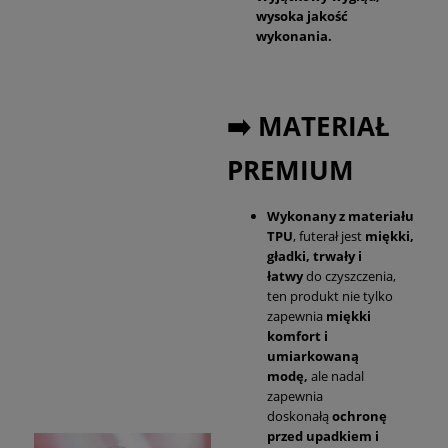
wysoka jakość
wykonania.
➡️ MATERIAŁ
PREMIUM
Wykonany z materiału
TPU
, futerał jest
miękki,
gładki, trwały i
łatwy
do czyszczenia,
ten produkt nie tylko
zapewnia
miękki
komfort i
umiarkowaną
modę,
ale nadal
zapewnia
doskonałą
ochronę
przed upadkiem i