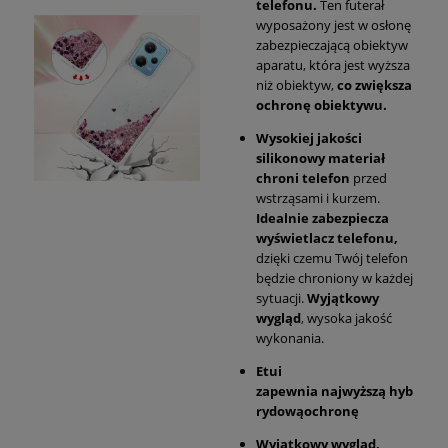
telefonu.
Ten futerał
wyposażony jest w osłonę
zabezpieczającą obiektyw
aparatu, która jest wyższa
niż obiektyw,
co zwiększa
ochronę obiektywu.
Wysokiej jakości
silikonowy materiał
chroni telefon
przed
wstrząsami i kurzem.
Idealnie zabezpiecza
wyświetlacz telefonu,
dzięki czemu Twój telefon
będzie chroniony w każdej
sytuacji.
Wyjątkowy
wygląd
, wysoka jakość
wykonania.
Etui
zapewnia najwyższą hyb
rydową
ochronę
Wyjątkowy wygląd,