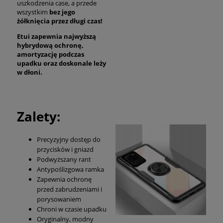
uszkodzenia case, a przede
wszystkim
bez jego
żółknięcia przez długi czas!
Etui zapewnia najwyższą
hybrydową ochronę,
amortyzację podczas
upadku oraz
doskonale
leży
w dłoni.
Zalety:
Precyzyjny dostęp do
przycisków i gniazd
Podwyższany rant
Antypoślizgowa ramka
Zapewnia ochronę
przed zabrudzeniami i
porysowaniem
Chroni w czasie upadku
Oryginalny, modny