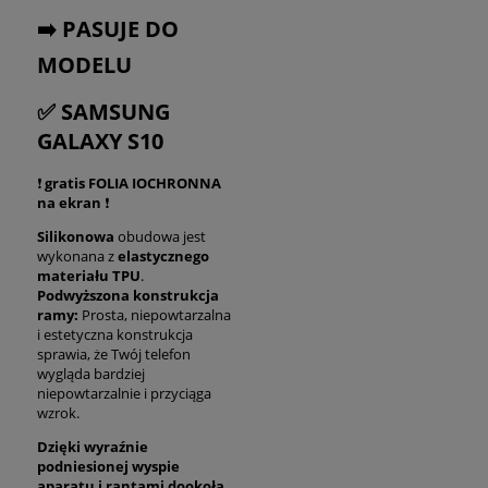
➡️ PASUJE DO
MODELU
✅ SAMSUNG
GALAXY S10
❗
gratis FOLIA IOCHRONNA
na ekran
❗
Silikonowa
obudowa jest
wykonana z
elastycznego
materiału TPU
.
Podwyższona konstrukcja
ramy:
Prosta, niepowtarzalna
i estetyczna konstrukcja
sprawia, że Twój telefon
wygląda bardziej
niepowtarzalnie i przyciąga
wzrok.
Dzięki wyraźnie
podniesionej wyspie
aparatu i rantami dookoła ,