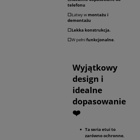
telefonu
⬜
Łatwy w
montażu i
demontażu
⬜Lekka konstrukcja.
⬜
W pełni
funkcjonalne
.
Wyjątkowy
design i
idealne
dopasowanie
❤️
Ta seria etui to
zarówno ochronne
,