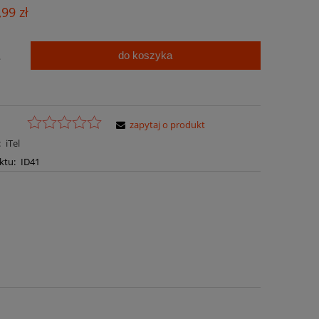
Cena nie zawiera ewentualnych kosztów
,99 zł
płatności
do koszyka
.
zapytaj o produkt
:
iTel
ktu:
ID41
a ewentualnych kosztów