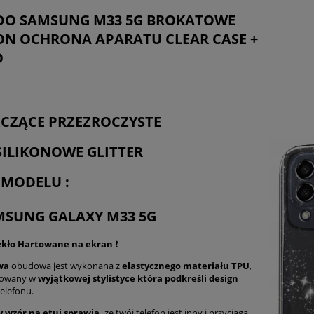
płatności
 DO SAMSUNG M33 5G BROKATOWE
KON OCHRONA APARATU CLEAR CASE +
O
ZCZĄCE PRZEZROCZYSTE
SILIKONOWE GLITTER
 MODELU :
MSUNG GALAXY M33 5G
Szkło Hartowane na ekran
❗
wa
obudowa jest wykonana z
elastycznego materiału TPU
,
towany w
wyjątkowej stylistyce która podkreśli design
elefonu.
y wzór na etui sprawia,
że ​​twój telefon jest inny i przyciąga