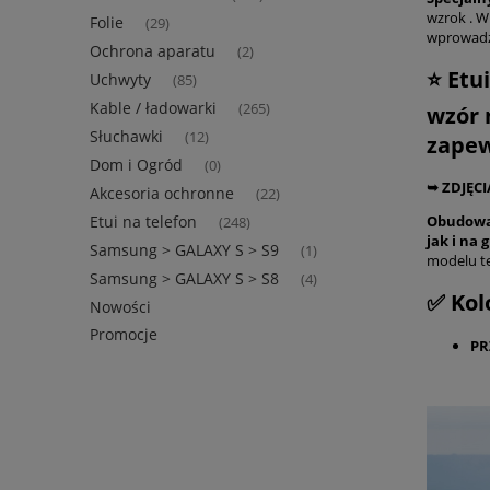
wzrok . W
Folie
(29)
wprowadzo
Ochrona aparatu
(2)
⭐ Etu
Uchwyty
(85)
Kable / ładowarki
(265)
wzór 
Słuchawki
(12)
zapew
Dom i Ogród
(0)
➥ ZDJĘC
Akcesoria ochronne
(22)
Obudowa
Etui na telefon
(248)
jak i na
Samsung > GALAXY S > S9
(1)
modelu te
Samsung > GALAXY S > S8
(4)
✅ Kol
Nowości
Promocje
PR