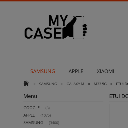
SAMSUNG
APPLE
XIAOMI
»
»
»
»
Uchwyty
Ochrona aparatu
Och
SAMSUNG
GALAXY M
M33 5G
ETUI 
Menu
ETUI D
GOOGLE
(3)
APPLE
(1075)
SAMSUNG
(3400)