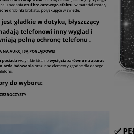
 celu nadania
etui brokatowego efektu
, w materiał zostały
ne drobinki brokatu, połyskujące w świetle.
i jest gładkie w dotyku, błyszczący
nadają telefonowi inny wygląd i
niają pełną ochronę telefonu .
IA NA AUKCJI SĄ POGLĄDOWE!
 posiada
wszystkie idealne
wycięcia zarówno na aparat
 gniazda ładowania
oraz inne elementy zgodne dla danego
lefonu.
ory do wyboru:
ZEZROCZYSTY
✅ P