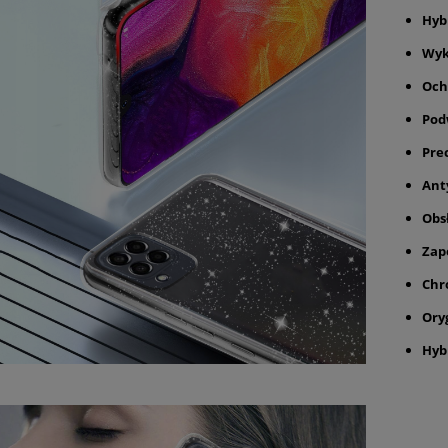
Hyb
Wyk
Och
Pod
Pre
Ant
Obs
Zap
Chr
Ory
Hyb