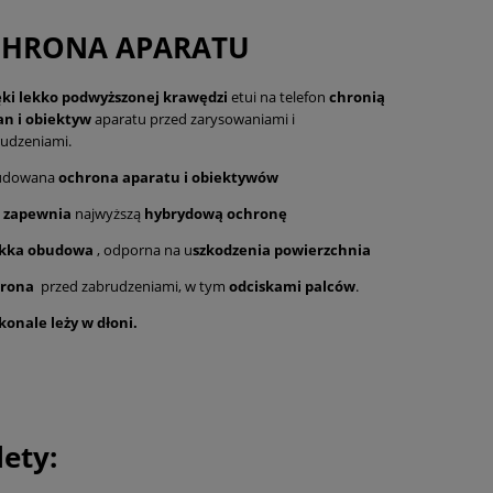
CHRONA APARATU
ęki lekko podwyższonej krawędzi
etui na telefon
chronią
an i obiektyw
aparatu przed zarysowaniami i
udzeniami.
dowana
ochrona aparatu i obiektywów
i zapewnia
najwyższą
hybrydową ochronę
kka obudowa
, odporna na u
szkodzenia powierzchnia
rona
przed zabrudzeniami, w tym
odciskami palców
.
konale leży w dłoni.
lety: