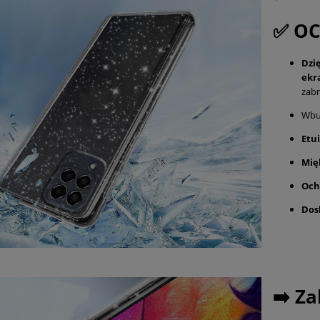
✅ O
Dzi
ekr
zabr
Wbu
Etu
Mię
Och
Dos
➡️ Za