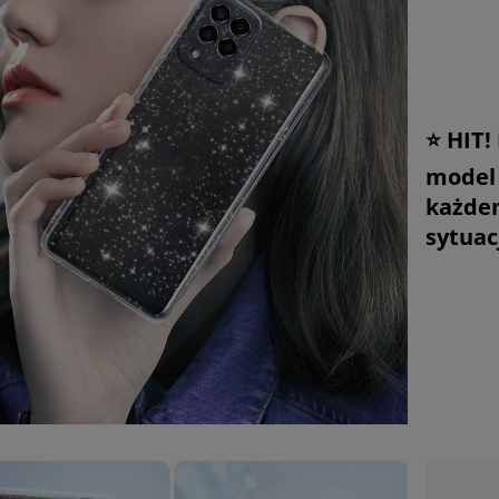
⭐ HIT!
model 
każdem
sytuacj