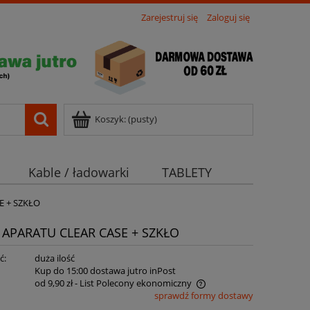
Zarejestruj się
Zaloguj się
Koszyk:
(pusty)
Kable / ładowarki
TABLETY
 + SZKŁO
APARATU CLEAR CASE + SZKŁO
ć:
duża ilość
:
Kup do 15:00 dostawa jutro inPost
od 9,90 zł
- List Polecony ekonomiczny
sprawdź formy dostawy