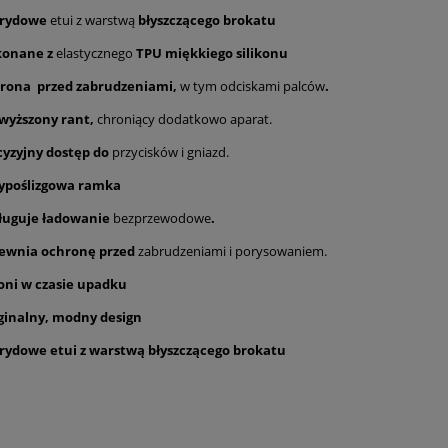
rydowe
etui z warstwą
błyszczącego brokatu
onane z
elastycznego
TPU miękkiego silikonu
rona
przed zabrudzeniami,
w tym odciskami palców
.
wyższony rant,
chroniący dodatkowo aparat.
cyzyjny dostęp do
przycisków i gniazd.
ypoślizgowa ramka
ługuje ładowanie
bezprzewodowe
.
ewnia ochronę przed
zabrudzeniami i porysowaniem.
oni w czasie upadku
ginalny, modny design
rydowe etui z warstwą błyszczącego brokatu