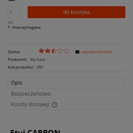
do koszyka
szt.
*
- Pole wymagane
Ocena:
zapytaj o produkt
Producent:
My Case
Kod produktu:
V57
Opis
Bezpieczeństwo
Koszty dostawy
Cena nie zawiera ewentualnych kosztów płatności
Etui CARBON