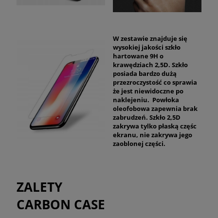
W zestawie znajduje się
wysokiej jakości szkło
hartowane 9H o
krawędziach 2,5D. Szkło
posiada bardzo dużą
przezroczystość co sprawia
że jest niewidoczne po
naklejeniu. Powłoka
oleofobowa zapewnia brak
zabrudzeń. Szkło 2,5D
zakrywa tylko płaską częśc
ekranu, nie zakrywa jego
zaoblonej części.
ZALETY
CARBON CASE