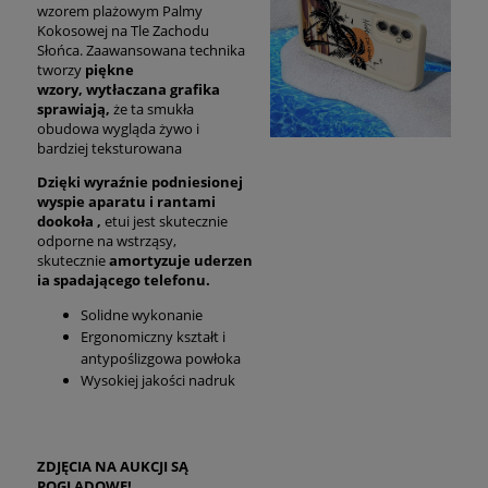
wzorem plażowym Palmy
Kokosowej na Tle Zachodu
Słońca. Zaawansowana technika
tworzy
piękne
wzory,
wytłaczana grafika
sprawiają,
że ta smukła
obudowa wygląda żywo i
bardziej teksturowana
Dzięki wyraźnie podniesionej
wyspie aparatu i rantami
dookoła ,
etui jest skutecznie
odporne na wstrząsy,
skutecznie
amortyzuje
uderzen
ia spadającego telefonu.
Solidne wykonanie
Ergonomiczny kształt i
antypoślizgowa powłoka
Wysokiej jakości nadruk
ZDJĘCIA NA AUKCJI SĄ
POGLĄDOWE!