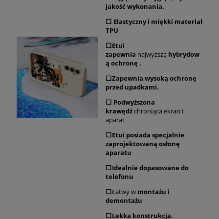
jakość wykonania.
⬜ Elastyczny i miękki materiał
TPU
⬜Etui
zapewnia
najwyższą
hybrydow
ą ochronę .
⬜Zapewnia wysoką ochronę
przed upadkami.
⬜ Podwyższona
krawędź
chroniąca ekran i
aparat
⬜Etui posiada specjalnie
zaprojektowaną osłonę
aparatu
⬜Idealnie dopasowane do
telefonu
⬜
Łatwy w
montażu i
demontażu
⬜Lekka konstrukcja.