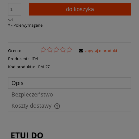
do koszyka
szt.
*
- Pole wymagane
Ocena:
zapytaj o produkt
Producent:
iTel
Kod produktu:
PAL27
Opis
Bezpieczeństwo
Koszty dostawy
Cena nie zawiera ewentualnych kosztów płatności
ETUI DO