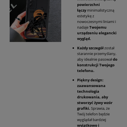
powierzchni
łączy
minimalistyczną
estetykę z
nowoczesnymi liniami i
nadaje
Twojemu
urządzeniu elegancki
wygląd.
Każdy szczegół
został
starannie przemyślany,
aby idealnie pasował
do
konstrukcji Twojego
telefonu.
Piękny design:
zaawansowana
technologia
drukowania, aby
stworzyć żywy wzór
grafiki.
Sprawia, że
Twój telefon będzie
wyglądał bardziej
wyjątkowo i