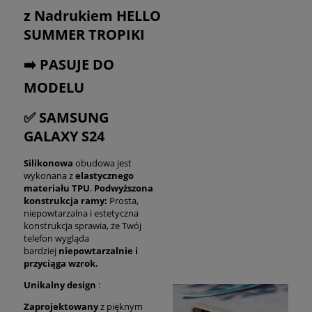
z Nadrukiem HELLO
SUMMER TROPIKI
➡️ PASUJE DO
MODELU
✅ SAMSUNG
GALAXY S24
Silikonowa
obudowa jest
wykonana z
elastycznego
materiału TPU
.
Podwyższona
konstrukcja ramy:
Prosta,
niepowtarzalna i estetyczna
konstrukcja sprawia, że Twój
telefon wygląda
bardziej
niepowtarzalnie i
przyciąga wzrok.
Unikalny design
:
Zaprojektowany
z pięknym