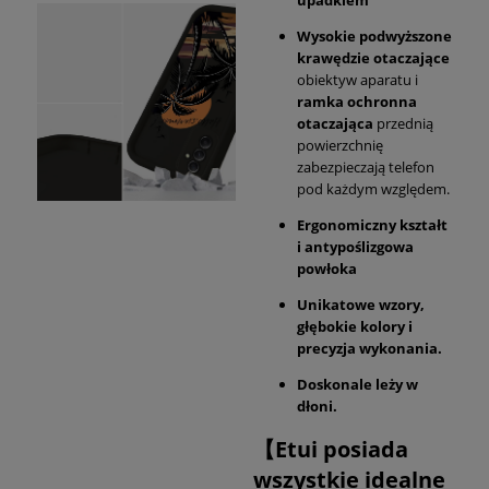
Wysokie podwyższone
krawędzie otaczające
obiektyw aparatu i
ramka ochronna
otaczająca
przednią
powierzchnię
zabezpieczają telefon
pod każdym względem.
Ergonomiczny kształt
i antypoślizgowa
powłoka
Unikatowe wzory,
głębokie kolory i
precyzja wykonania.
Doskonale leży w
dłoni.
【Etui posiada
wszystkie idealne