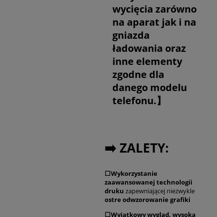
wycięcia zarówno
na aparat jak i na
gniazda
ładowania oraz
inne elementy
zgodne dla
danego modelu
telefonu.】
➡️ ZALETY:
⬜Wykorzystanie
zaawansowanej technologii
druku
zapewniającej niezwykle
ostre odwzorowanie grafiki
⬜Wyjątkowy wygląd, wysoka