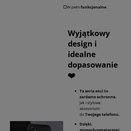
⬜
W pełni
funkcjonalne
.
Wyjątkowy
design i
idealne
dopasowanie
❤️
Ta seria etui to
zarówno ochronne
,
jak i stylowe
akcesorium
do
Twojego telefonu.
Dzięki,
monochromatycznej