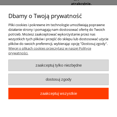
atrakcyjnie.
Dbamy o Twoją prywatność
Pomoc
Pliki cookies i pokrewne im technologie umożliwiają poprawne
działanie strony i pomagają nam dostosować ofertę do Twoich
Moje konto
potrzeb. Możesz zaakceptować wykorzystanie przez nas
wszystkich tych plików i przejść do sklepu lub dostosować użycie
plików do swoich preferencji, wybierając opcję "Dostosuj zgody".
Płatności i dostawa
Więcej o plikach cookies przeczytasz w naszej Polityce
prywatności.
Informacje
zaakceptuj tylko niezbędne
O nas
dostosuj zgody
zaakceptuj wszystkie
pokaż pełną wersję strony