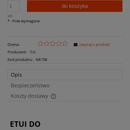
do koszyka
szt.
*
- Pole wymagane
Ocena:
zapytaj o produkt
Producent:
iTel
Kod produktu:
NK158
Opis
Bezpieczeństwo
Koszty dostawy
Cena nie zawiera ewentualnych kosztów płatności
ETUI DO