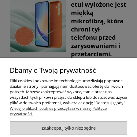
etui wyłożone jest
miękką
mikrofibrą, która
chroni tył
telefonu przed
zarysowaniami i
przetarciami.
Dbamy o Twoją prywatność
Pomoc
Pliki cookies i pokrewne im technologie umożliwiają poprawne
działanie strony i pomagają nam dostosować ofertę do Twoich
Moje konto
potrzeb. Możesz zaakceptować wykorzystanie przez nas
wszystkich tych plików i przejść do sklepu lub dostosować użycie
plików do swoich preferencji, wybierając opcję "Dostosuj zgody".
Płatności i dostawa
Więcej o plikach cookies przeczytasz w naszej Polityce
prywatności.
Informacje
zaakceptuj tylko niezbędne
O nas