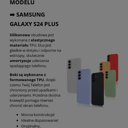
MODELU
➡️ SAMSUNG
GALAXY S24 PLUS
Silikonowa
obudowa jest
wykonana z
elastycznego
materiału
TPU. Etui jest
gładkie w dotyku i odporne na
wstrząsy, skutecznie
amortyzuje
uderzenia
spadającego telefonu.
Boki są wykonane z
formowanego TPU
, dzięki
czemu Twój Telefon jest
chroniony przed upadkami i
uderzeniami. Przednia skośna
krawędź pomaga również
chronić ekran telefonu.
Mocna konstrukcja!
Idealne dopasowanie!
Oryginalny,