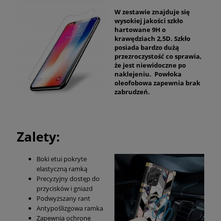
W zestawie znajduje się
wysokiej jakości szkło
hartowane 9H o
krawędziach 2,5D. Szkło
posiada bardzo dużą
przezroczystość co sprawia,
że jest niewidoczne po
naklejeniu. Powłoka
oleofobowa zapewnia brak
zabrudzeń.
Zalety:
Boki etui pokryte
elastyczną ramką
Precyzyjny dostęp do
przycisków i gniazd
Podwyższany rant
Antypoślizgowa ramka
Zapewnia ochronę