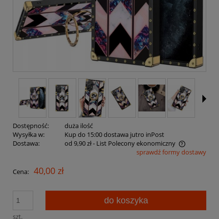
Dostępność:
duża ilość
Wysyłka w:
Kup do 15:00 dostawa jutro inPost
Dostawa:
od 9,90 zł
- List Polecony ekonomiczny
sprawdź formy dostawy
Cena nie zawiera ewentualnych kosztów płatności
40,00 zł
Cena:
do koszyka
szt.