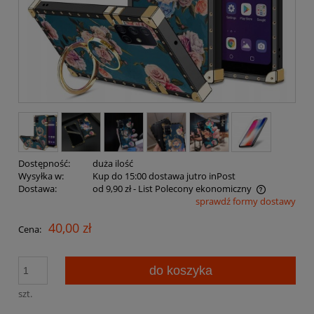
Dostępność:
duża ilość
Wysyłka w:
Kup do 15:00 dostawa jutro inPost
Dostawa:
od 9,90 zł
- List Polecony ekonomiczny
sprawdź formy dostawy
Cena nie zawiera ewentualnych kosztów płatności
40,00 zł
Cena:
do koszyka
szt.