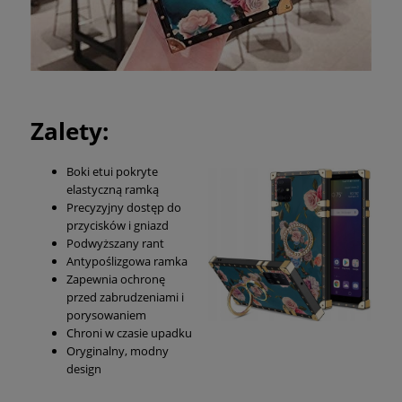
Zalety:
Boki etui pokryte
elastyczną ramką
Precyzyjny dostęp do
przycisków i gniazd
Podwyższany rant
Antypoślizgowa ramka
Zapewnia ochronę
przed zabrudzeniami i
porysowaniem
Chroni w czasie upadku
Oryginalny, modny
design