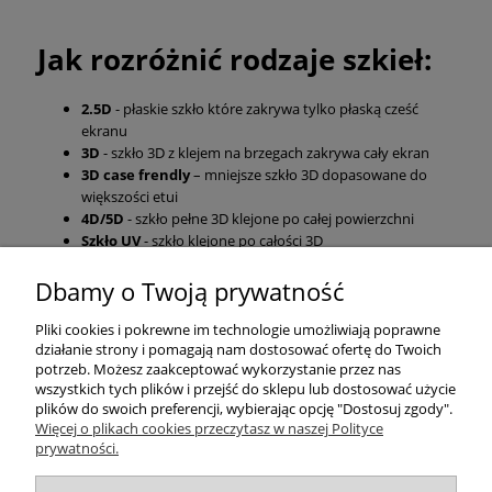
Jak rozróżnić rodzaje szkieł:
2.5D
- płaskie szkło które zakrywa tylko płaską cześć
ekranu
3D
- szkło 3D z klejem na brzegach zakrywa cały ekran
3D case frendly
– mniejsze szkło 3D dopasowane do
większości etui
4D/5D
- szkło pełne 3D klejone po całej powierzchni
Szkło UV
- szkło klejone po całości 3D
Dbamy o Twoją prywatność
Pomoc
Pliki cookies i pokrewne im technologie umożliwiają poprawne
działanie strony i pomagają nam dostosować ofertę do Twoich
Moje konto
potrzeb. Możesz zaakceptować wykorzystanie przez nas
wszystkich tych plików i przejść do sklepu lub dostosować użycie
plików do swoich preferencji, wybierając opcję "Dostosuj zgody".
Płatności i dostawa
Więcej o plikach cookies przeczytasz w naszej Polityce
prywatności.
Informacje