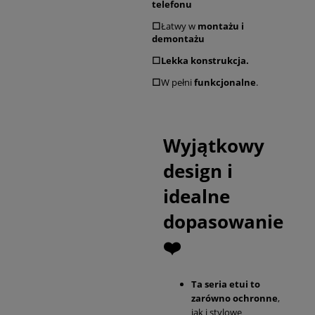
telefonu
⬜
Łatwy w
montażu i
demontażu
⬜Lekka konstrukcja.
⬜
W pełni
funkcjonalne
.
Wyjątkowy
design i
idealne
dopasowanie
❤️
Ta seria etui to
zarówno ochronne
,
jak i stylowe