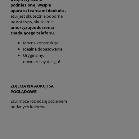
podniesionej wyspie
aparatu i rantami dookoła ,
etui jest skutecznie odporne
na wstrząsy, skutecznie
amortyzuje
uderzenia
spadającego telefonu.
Mocna konstrukcja!
Idealne dopasowanie!
Oryginalny,
nowoczesny design!
ZDJĘCIA NA AUKCJI SĄ
POGLĄDOWE!
Etui może różnić się odcieniem
podanych kolorów.