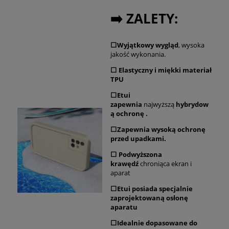
➡️ ZALETY:
⬜Wyjątkowy wygląd
, wysoka
jakość wykonania.
⬜ Elastyczny i miękki materiał
TPU
⬜Etui
zapewnia
najwyższą
hybrydow
ą ochronę .
⬜Zapewnia wysoką ochronę
przed upadkami.
⬜ Podwyższona
krawędź
chroniąca ekran i
aparat
⬜Etui posiada specjalnie
zaprojektowaną osłonę
aparatu
⬜Idealnie dopasowane do