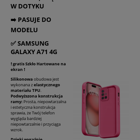
W DOTYKU
➡️ PASUJE DO
MODELU
✅ SAMSUNG
GALAXY A71 4G
❗
gratis Szkło Hartowane na
ekran
❗
Silikonowa
obudowa jest
wykonana z
elastycznego
materiału TPU
.
Podwyższona konstrukcja
ramy:
Prosta, niepowtarzalna
i estetyczna konstrukcja
sprawia, że Twój telefon
wygląda bardziej
niepowtarzalnie i przyciąga
wzrok.
Dzięki wyraźnie