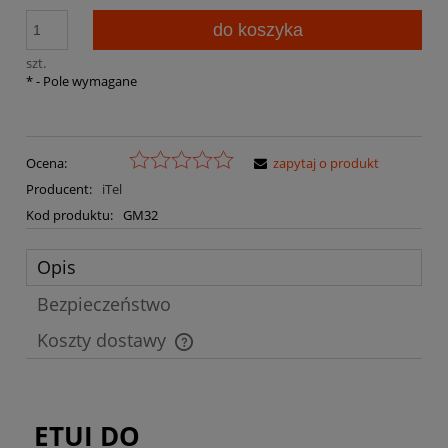
do koszyka
szt.
*
- Pole wymagane
Ocena:
zapytaj o produkt
Producent:
iTel
Kod produktu:
GM32
Opis
Bezpieczeństwo
Koszty dostawy
Cena nie zawiera ewentualnych kosztów płatności
ETUI DO