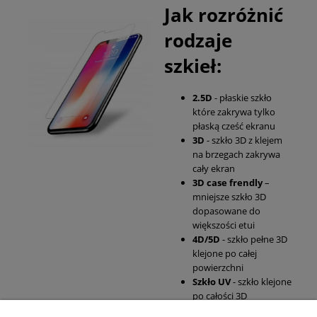
Jak rozróżnić
rodzaje
szkieł:
2.5D
- płaskie szkło
które zakrywa tylko
płaską cześć ekranu
3D
- szkło 3D z klejem
na brzegach zakrywa
cały ekran
3D case frendly
–
mniejsze szkło 3D
dopasowane do
większości etui
4D/5D
- szkło pełne 3D
klejone po całej
powierzchni
Szkło UV
- szkło klejone
po całości 3D