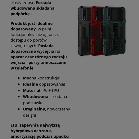
elastyczność.
Posiada
wbudowana składaną
podpórkę .
Produkt jest idealnie
dopasowany,
w pełni
funkcjonalny, nie ogranicza
dostępu do portów
zewnętrznych.
Posiada
dopasowane wycięcia na
aparat oraz różnego rodzaju
wejścia i porty umieszczone
w telefonie.
Mocna
konstrukcja!
Idealne
dopasowanie!
Materiał:
PC + TPU
Wbudowana,
składana
podstawka
Oryginalny,
nowoczesny
design!
Etui zapewnia najwyższą
hybrydową ochronę,
amortyzację podczas upadku