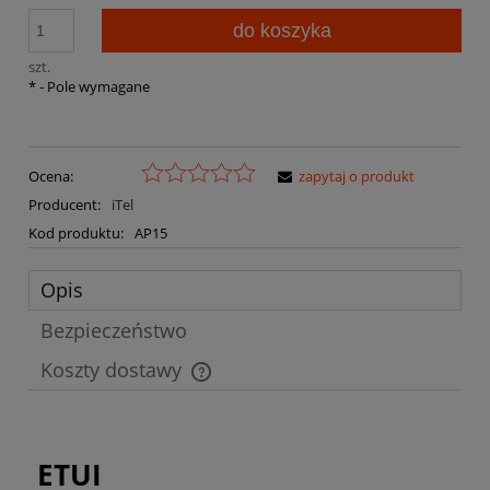
do koszyka
szt.
*
- Pole wymagane
Ocena:
zapytaj o produkt
Producent:
iTel
Kod produktu:
AP15
Opis
Bezpieczeństwo
Koszty dostawy
Cena nie zawiera ewentualnych kosztów płatności
ETUI