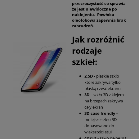
przezroczystość co sprawia
że jest niewidoczne po
naklejeniu. Powłoka
oleofobowa zapewnia brak
zabrudzeń.
Jak rozróżnić
rodzaje
szkieł:
2.5D
- płaskie szkło
które zakrywa tylko
płaską cześć ekranu
3D
- szkło 3D z klejem
na brzegach zakrywa
cały ekran
3D case frendly
–
mniejsze szkło 3D
dopasowane do
większości etui
4D/5D
- szkło pełne 3D