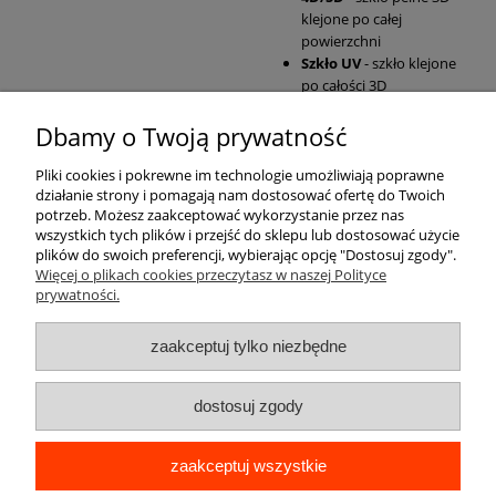
klejone po całej
powierzchni
Szkło UV
- szkło klejone
po całości 3D
Dbamy o Twoją prywatność
Pomoc
Pliki cookies i pokrewne im technologie umożliwiają poprawne
działanie strony i pomagają nam dostosować ofertę do Twoich
Moje konto
potrzeb. Możesz zaakceptować wykorzystanie przez nas
wszystkich tych plików i przejść do sklepu lub dostosować użycie
plików do swoich preferencji, wybierając opcję "Dostosuj zgody".
Płatności i dostawa
Więcej o plikach cookies przeczytasz w naszej Polityce
prywatności.
Informacje
zaakceptuj tylko niezbędne
O nas
dostosuj zgody
zaakceptuj wszystkie