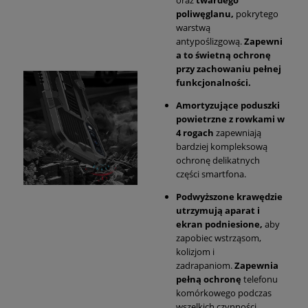
oraz
twardego
poliwęglanu,
pokrytego
warstwą
antypoślizgową.
Zapewni
a to świetną ochronę
przy zachowaniu pełnej
funkcjonalności.
Amortyzujące poduszki
powietrzne z rowkami w
4 rogach
zapewniają
bardziej kompleksową
ochronę delikatnych
części smartfona.
Podwyższone krawędzie
utrzymują aparat i
ekran podniesione,
aby
zapobiec wstrząsom,
kolizjom i
zadrapaniom.
Zapewnia
pełną ochronę
telefonu
komórkowego podczas
wszelkich czynności,