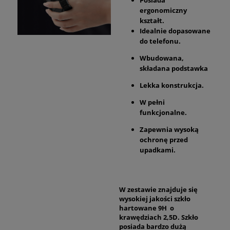
ergonomiczny
kształt.
Idealnie dopasowane
do telefonu.
Wbudowana,
składana podstawka
Lekka konstrukcja.
W pełni
funkcjonalne.
Zapewnia wysoką
ochronę przed
upadkami.
W zestawie znajduje się
wysokiej jakości szkło
hartowane 9H o
krawędziach 2,5D. Szkło
posiada bardzo dużą