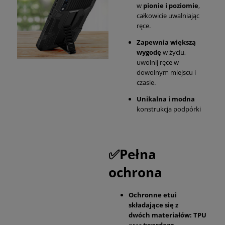
w
pionie i poziomie
,
całkowicie uwalniając
ręce.
Zapewnia większą
wygodę
w życiu,
uwolnij ręce w
dowolnym miejscu i
czasie.
Unikalna i modna
konstrukcja podpórki
✅Pełna
ochrona
Ochronne etui
składające się z
dwóch materiałów: TPU