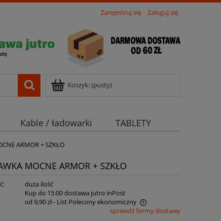
Zarejestruj się
Zaloguj się
Koszyk:
(pusty)
Kable / ładowarki
TABLETY
MOCNE ARMOR + SZKŁO
TAWKA MOCNE ARMOR + SZKŁO
ć:
duża ilość
:
Kup do 15:00 dostawa jutro inPost
od 9,90 zł
- List Polecony ekonomiczny
sprawdź formy dostawy