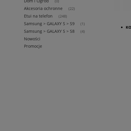
Dom i Ogród
(0)
Akcesoria ochronne
(22)
Etui na telefon
(248)
Samsung > GALAXY S > S9
(1)
KO
Samsung > GALAXY S > S8
(4)
Nowości
Promocje