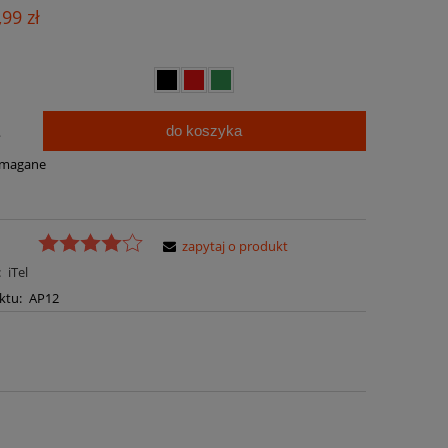
Cena nie zawiera ewentualnych kosztów
,99 zł
płatności
do koszyka
.
ymagane
zapytaj o produkt
:
iTel
ktu:
AP12
a ewentualnych kosztów