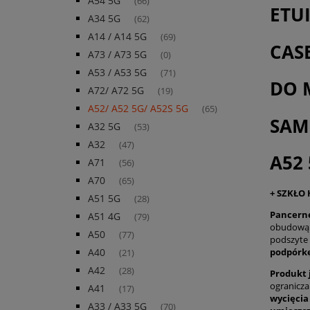
A54 5G
(66)
ETU
A34 5G
(62)
A14 / A14 5G
(69)
CAS
A73 / A73 5G
(0)
A53 / A53 5G
(71)
DO 
A72/ A72 5G
(19)
A52/ A52 5G/ A52S 5G
(65)
SAM
A32 5G
(53)
A32
(47)
A52 
A71
(56)
A70
(65)
+ SZKŁO
A51 5G
(28)
Pancerne
A51 4G
(79)
obudową P
A50
(77)
podszyte 
podpórkę
A40
(21)
A42
(28)
Produkt 
ogranicz
A41
(17)
wycięcia
A33 / A33 5G
(70)