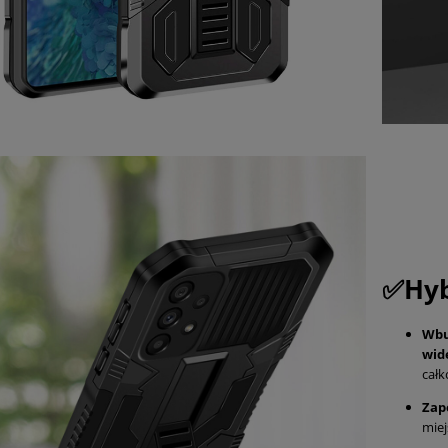
✅Hyb
Wbu
wid
całk
Zap
miej