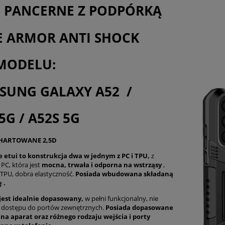
I PANCERNE Z PODPÓRKĄ
E ARMOR ANTI SHOCK
MODELU:
SUNG GALAXY A52 /
5G / A52S 5G
 HARTOWANE 2,5D
 etui to konstrukcja dwa w jednym z PC i TPU,
z
C, która jest
mocna, trwała i odporna na wstrząsy
,
TPU, dobra elastyczność.
Posiada wbudowana składaną
 .
jest idealnie dopasowany,
w pełni funkcjonalny, nie
a dostępu do portów zewnętrznych.
Posiada dopasowane
 na aparat oraz różnego rodzaju wejścia i porty