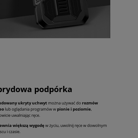
rydowa podpórka
dowany ukryty uchwyt
można używać do
rozmów
eo
lub oglądania programów w
pionie i poziomie
,
owicie uwalniając ręce.
ewnia większą wygodę
w życiu, uwolnij ręce w dowolnym
scu i czasie.