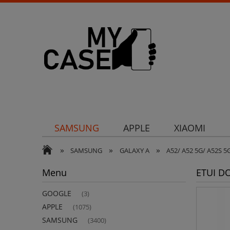
SAMSUNG
APPLE
XIAOMI
»
»
»
Uchwyty
Ochrona aparatu
Och
SAMSUNG
GALAXY A
A52/ A52 5G/ A52S 5
Menu
ETUI D
GOOGLE
(3)
APPLE
(1075)
SAMSUNG
(3400)