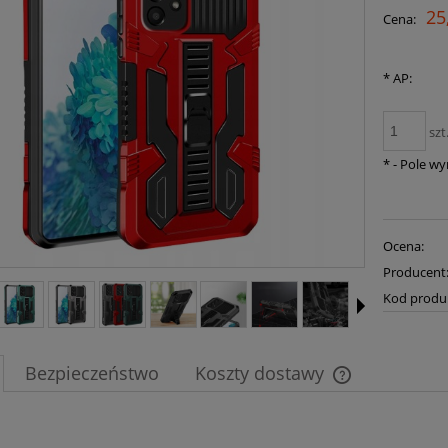
25
Cena:
*
AP:
szt
*
- Pole w
Ocena:
Producent
Kod produ
Bezpieczeństwo
Koszty dostawy
Cena nie zawier
płatności