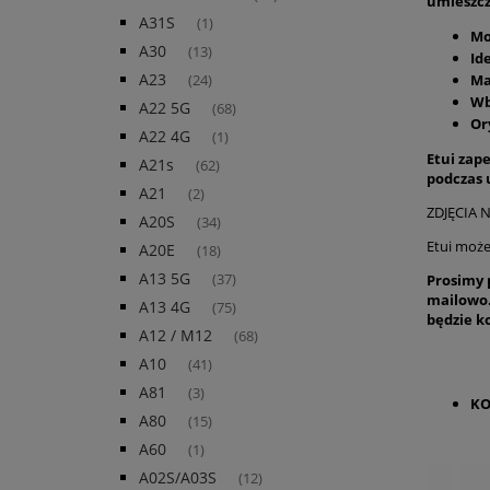
umieszcz
A31S
(1)
Mo
A30
(13)
Id
A23
Ma
(24)
Wb
A22 5G
(68)
Or
A22 4G
(1)
Etui zap
A21s
(62)
podczas
A21
(2)
ZDJĘCIA 
A20S
(34)
Etui może
A20E
(18)
A13 5G
Prosimy 
(37)
mailowo.
A13 4G
(75)
będzie k
A12 / M12
(68)
A10
(41)
A81
(3)
KO
A80
(15)
A60
(1)
A02S/A03S
(12)