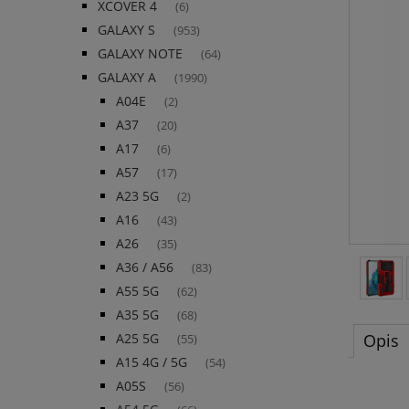
XCOVER 4
(6)
GALAXY S
(953)
GALAXY NOTE
(64)
GALAXY A
(1990)
A04E
(2)
A37
(20)
A17
(6)
A57
(17)
A23 5G
(2)
A16
(43)
A26
(35)
A36 / A56
(83)
A55 5G
(62)
A35 5G
(68)
Opis
A25 5G
(55)
A15 4G / 5G
(54)
A05S
(56)