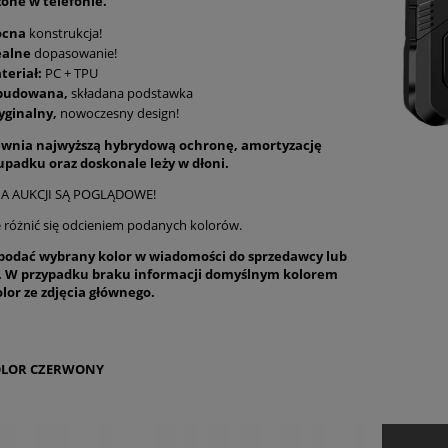
one w telefonie.
cna
konstrukcja!
ealne
dopasowanie!
teriał:
PC + TPU
udowana,
składana podstawka
yginalny,
nowoczesny design!
ewnia najwyższą hybrydową ochronę, amortyzację
 upadku oraz
doskonale
leży w dłoni.
NA AUKCJI SĄ POGLĄDOWE!
 różnić się odcieniem podanych kolorów.
podać wybrany kolor w wiadomości do sprzedawcy lub
 W przypadku braku informacji domyślnym kolorem
olor ze zdjęcia głównego.
LOR CZERWONY