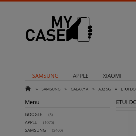
SAMSUNG
APPLE
XIAOMI
»
»
»
»
Uchwyty
Ochrona aparatu
Och
SAMSUNG
GALAXY A
A32 5G
ETUI D
Menu
ETUI D
GOOGLE
(3)
APPLE
(1075)
SAMSUNG
(3400)