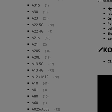
umieszczo
A31S
(1)
Hy
A30
(13)
Id
A23
Or
(24)
Po
A22 5G
(68)
Le
A22 4G
(1)
El
A21s
(62)
Ła
A21
(2)
✅KO
A20S
(34)
A20E
(18)
CZ
A13 5G
(37)
A13 4G
(75)
A12 / M12
(68)
A10
(41)
A81
(3)
A80
(15)
A60
(1)
A02S/A03S
(12)