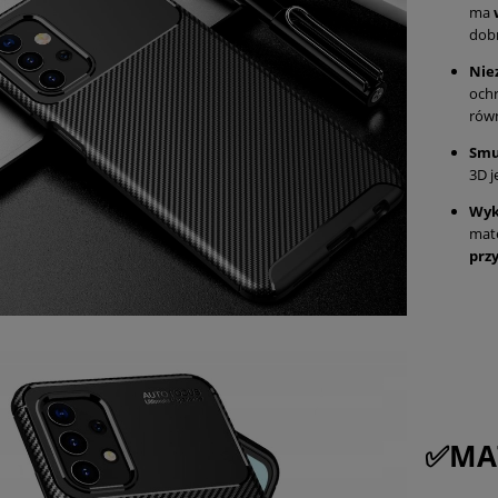
ma
dob
Nie
och
rów
Smu
3D j
Wyk
mat
prz
✅MA