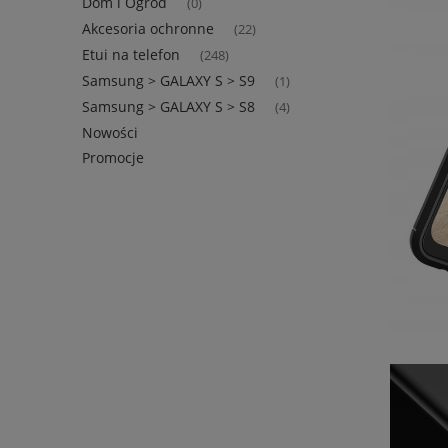
Dom i Ogród
(0)
Akcesoria ochronne
(22)
Etui na telefon
(248)
Samsung > GALAXY S > S9
(1)
Samsung > GALAXY S > S8
(4)
Nowości
Promocje