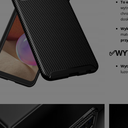
To 
wytr
chro
dos
Wyk
mat
prz
✅WY
Wyt
luzo