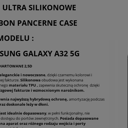
płatności
I ULTRA SILIKONOWE
BON PANCERNE CASE
MODELU :
SUNG GALAXY A32 5G
 HARTOWANE 2,5D
t eleganckie i nowoczesne
, dzięki czarnemu kolorowi i
ej fakturze.
Silikonowa
obudowa jest wykonana
znego
materiału TPU ,
zapewnia skuteczną ochronę dzięki
izgowej fakturze i wzmocnionym narożnikom.
ewnia najwyższą hybrydową ochronę,
amortyzację podczas
raz doskonale leży w dłoni.
jest idealnie dopasowany
, w pełni funkcjonalny, nie
a dostępu do portów zewnętrznych.
Posiada dopasowane
 na aparat oraz różnego rodzaju wejścia i porty