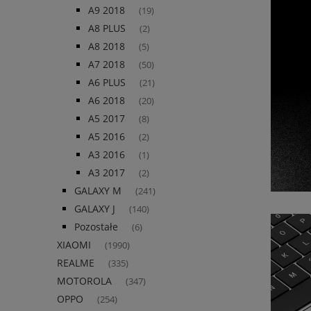
A9 2018
(19)
A8 PLUS
(2)
A8 2018
(5)
A7 2018
(50)
A6 PLUS
(21)
A6 2018
(20)
A5 2017
(8)
A5 2016
(2)
A3 2016
(1)
A3 2017
(2)
GALAXY M
(241)
GALAXY J
(140)
Pozostałe
(6)
XIAOMI
(1990)
REALME
(335)
MOTOROLA
(347)
OPPO
(254)