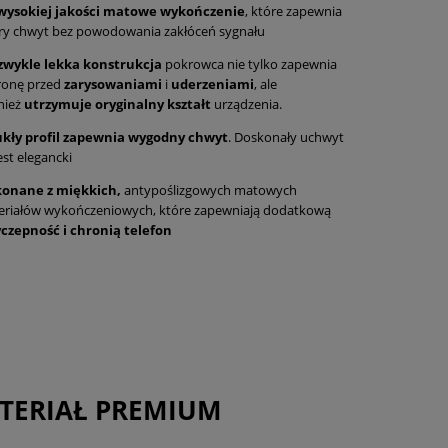
wysokiej jakości matowe wykończenie
, które zapewnia
ry chwyt bez powodowania zakłóceń sygnału
zwykle lekka konstrukcja
pokrowca nie tylko zapewnia
ronę przed
zarysowaniami
i
uderzeniami
, ale
nież
utrzymuje
oryginalny
kształt
urządzenia.
kły profil zapewnia wygodny chwyt
. Doskonały uchwyt
est elegancki
onane z miękkich,
antypoślizgowych matowych
eriałów wykończeniowych, które zapewniają dodatkową
yczepność i chronią telefon
TERIAŁ PREMIUM