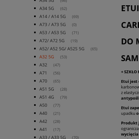
A54 5G
(66)
ETU
A34 5G
(62)
A14 / A14 5G
(69)
CAR
A73 / A73 5G
(0)
A53 / A53 5G
(71)
DO 
A72/ A72 5G
(19)
A52/ A52 5G/ A52S 5G
(65)
SAM
A32 5G
(53)
A32
(47)
+ SZKŁO
A71
(56)
A70
Etui jes
(65)
karbonow
A51 5G
(28)
z
elastyc
A51 4G
(79)
antypośl
A50
(77)
Etui zap
A40
upadku
o
(21)
A42
(28)
Produkt 
ogranicz
A41
(17)
wycięcia
A33 / A33 5G
(70)