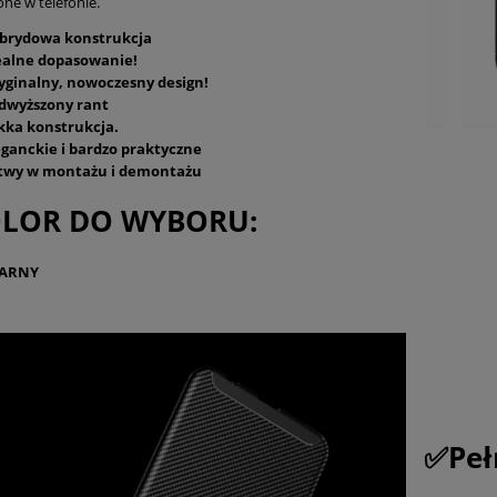
ne w telefonie.
brydowa konstrukcja
ealne dopasowanie!
yginalny, nowoczesny design!
dwyższony rant
kka konstrukcja.
eganckie i bardzo praktyczne
twy w montażu i demontażu
LOR DO WYBORU:
ARNY
✅Peł