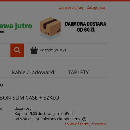
Zarejestruj się
Zaloguj się
Koszyk:
(pusty)
Kable / ładowarki
TABLETY
ŁO
BON SLIM CASE + SZKŁO
ć:
duża ilość
:
Kup do 15:00 dostawa jutro inPost
od 9,90 zł
- List Polecony ekonomiczny
sprawdź formy dostawy