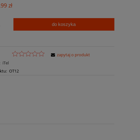
Cena nie zawiera ewentualnych kosztów
,99 zł
płatności
do koszyka
.
zapytaj o produkt
:
iTel
ktu:
OT12
a ewentualnych kosztów