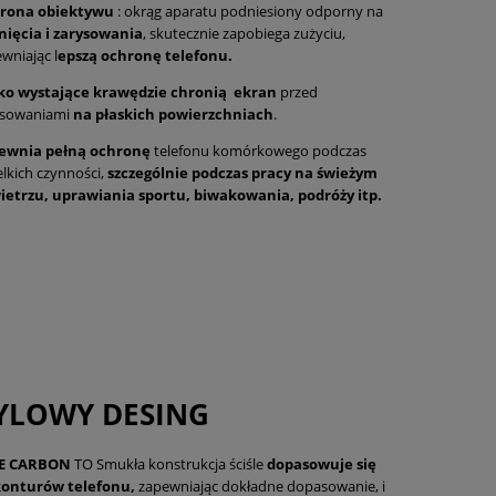
rona obiektywu
: okrąg aparatu podniesiony odporny na
nięcia i zarysowania
, skutecznie zapobiega zużyciu,
wniając l
epszą ochronę telefonu.
ko wystające krawędzie
chronią ekran
przed
ysowaniami
na płaskich powierzchniach
.
ewnia pełną ochronę
telefonu komórkowego podczas
lkich czynności,
szczególnie podczas pracy na świeżym
ietrzu, uprawiania sportu, biwakowania, podróży itp.
YLOWY DESING
E CARBON
TO Smukła konstrukcja ściśle
dopasowuje się
konturów telefonu,
zapewniając dokładne dopasowanie, i