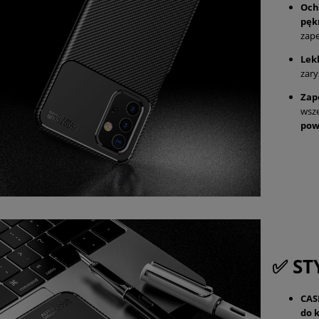
Och
pęk
zape
Lek
zar
Zap
wsze
pow
✅ ST
CAS
do 