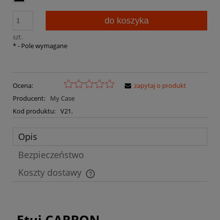
do koszyka
szt.
*
- Pole wymagane
Ocena:
zapytaj o produkt
Producent:
My Case
Kod produktu:
V21.
Opis
Bezpieczeństwo
Koszty dostawy
Cena nie zawiera ewentualnych kosztów płatności
Etui CARBON