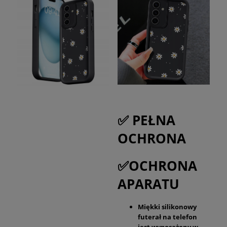
✅ PEŁNA
OCHRONA
✅OCHRONA
APARATU
Miękki silikonowy
futerał na telefon