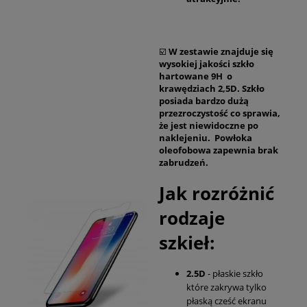
☑️
W zestawie znajduje się
wysokiej jakości szkło
hartowane 9H o
krawędziach 2,5D. Szkło
posiada bardzo dużą
przezroczystość co sprawia,
że jest niewidoczne po
naklejeniu. Powłoka
oleofobowa zapewnia brak
zabrudzeń.
Jak rozróżnić
rodzaje
szkieł:
2.5D
- płaskie szkło
które zakrywa tylko
płaską cześć ekranu