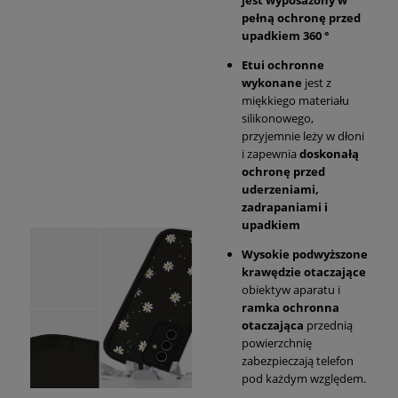
jest wyposażony w
pełną ochronę przed
upadkiem 360 °
Etui ochronne
wykonane
jest z
miękkiego materiału
silikonowego,
przyjemnie leży w dłoni
i zapewnia
doskonałą
ochronę przed
uderzeniami,
zadrapaniami i
upadkiem
Wysokie podwyższone
krawędzie otaczające
obiektyw aparatu i
ramka ochronna
otaczająca
przednią
powierzchnię
zabezpieczają telefon
pod każdym względem.