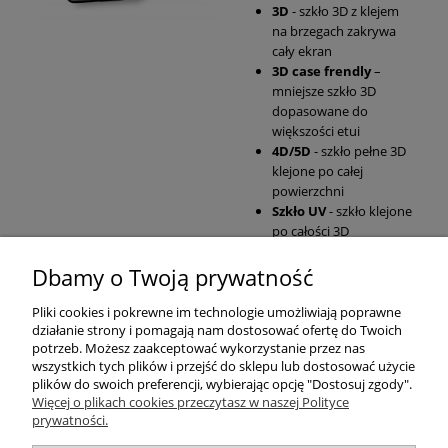
3D
- szkło 3D z klejem
na brzegach zakrywa
cały ekran
3D case frendly
–
mniejsze szkło 3D
dopasowane do
większości etui
4D/5D
- szkło pełne 3D
klejone po całej
powierzchni
Szkło UV
- szkło klejone
po całości 3D
Dbamy o Twoją prywatność
Pomoc
Pliki cookies i pokrewne im technologie umożliwiają poprawne
działanie strony i pomagają nam dostosować ofertę do Twoich
Moje konto
potrzeb. Możesz zaakceptować wykorzystanie przez nas
wszystkich tych plików i przejść do sklepu lub dostosować użycie
plików do swoich preferencji, wybierając opcję "Dostosuj zgody".
Płatności i dostawa
Więcej o plikach cookies przeczytasz w naszej Polityce
prywatności.
Informacje