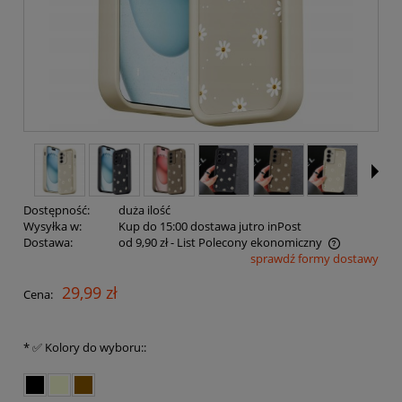
Dostępność:
duża ilość
Wysyłka w:
Kup do 15:00 dostawa jutro inPost
Dostawa:
od 9,90 zł
- List Polecony ekonomiczny
sprawdź formy dostawy
Cena nie zawiera ewentualnych kosztów płatności
29,99 zł
Cena:
*
✅ Kolory do wyboru::