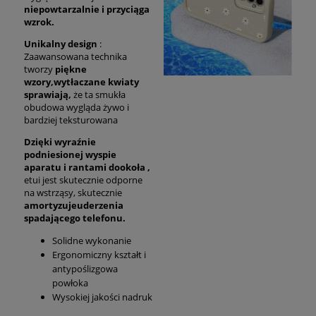
niepowtarzalnie i przyciąga
wzrok.
Unikalny design
:
Zaawansowana technika
tworzy
piękne
wzory,
wytłaczane kwiaty
sprawiają,
że ta smukła
obudowa wygląda żywo i
bardziej teksturowana
Dzięki wyraźnie
podniesionej wyspie
aparatu i rantami dookoła ,
etui jest skutecznie odporne
na wstrząsy, skutecznie
amortyzuje
uderzenia
spadającego telefonu.
Solidne wykonanie
Ergonomiczny kształt i
antypoślizgowa
powłoka
Wysokiej jakości nadruk