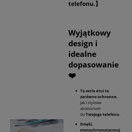
telefonu.】
Wyjątkowy
design i
idealne
dopasowanie
❤️
Ta seria etui to
zarówno ochronne
,
jak i stylowe
akcesorium
do
Twojego telefonu.
Dzięki,
monochromatycznej