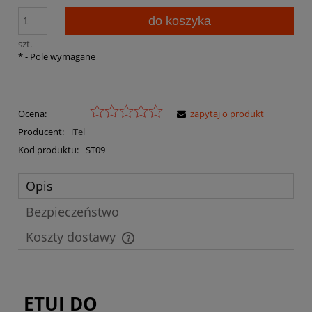
do koszyka
szt.
*
- Pole wymagane
Ocena:
zapytaj o produkt
Producent:
iTel
Kod produktu:
ST09
Opis
Bezpieczeństwo
Koszty dostawy
Cena nie zawiera ewentualnych kosztów płatności
ETUI DO