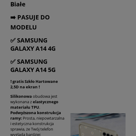
Białe
➡️ PASUJE DO
MODELU
✅ SAMSUNG
GALAXY A14 4G
✅ SAMSUNG
GALAXY A14 5G
❗
gratis Szkło Hartowane
2,5D na ekran
❗
Silikonowa
obudowa jest
wykonana z
elastycznego
materiału TPU
.
Podwyższona konstrukcja
ramy:
Prosta, niepowtarzalna
i estetyczna konstrukcja
sprawia, że Twój telefon
wygląda bardziej