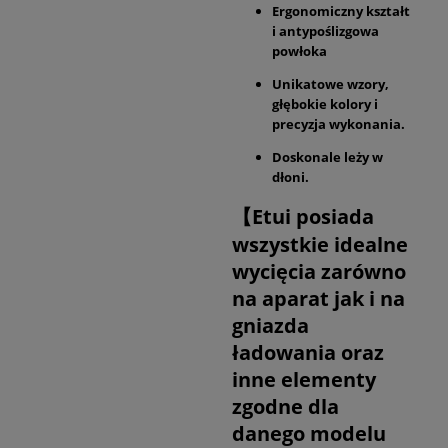
Ergonomiczny kształt
i antypoślizgowa
powłoka
Unikatowe wzory,
głębokie kolory i
precyzja wykonania.
Doskonale leży w
dłoni.
【Etui posiada
wszystkie idealne
wycięcia zarówno
na aparat jak i na
gniazda
ładowania oraz
inne elementy
zgodne dla
danego modelu