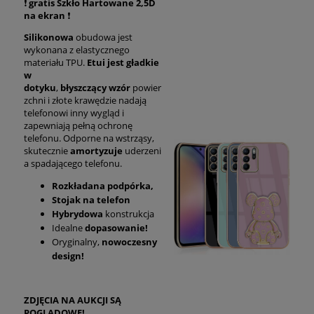
❗
gratis Szkło Hartowane 2,5D
na ekran
❗
Silikonowa
obudowa jest
wykonana z elastycznego
materiału TPU.
Etui jest gładkie
w
dotyku
,
błyszczący
wzór
powier
zchni i złote krawędzie nadają
telefonowi inny wygląd i
zapewniają pełną ochronę
telefonu. Odporne na wstrząsy,
skutecznie
amortyzuje
uderzeni
a spadającego telefonu.
Rozkładana podpórka,
Stojak na telefon
Hybrydowa
konstrukcja
Idealne
dopasowanie!
Oryginalny,
nowoczesny
design!
ZDJĘCIA NA AUKCJI SĄ
POGLĄDOWE!