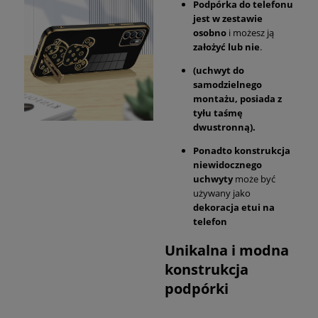
Podpórka do telefonu
jest w zestawie
osobno
i możesz ją
założyć lub nie
.
(uchwyt do
samodzielnego
montażu, posiada z
tyłu taśmę
dwustronną).
Ponadto konstrukcja
niewidocznego
uchwyty
może być
używany jako
dekoracja etui na
telefon
Unikalna i modna
konstrukcja
podpórki