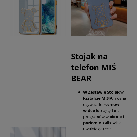
Stojak na
telefon MIŚ
BEAR
W Zestawie Stojak
w
kształcie MISIA
można
używać do
rozmów
wideo
lub oglądania
programów w
pionie i
poziomie
, całkowicie
uwalniając ręce.