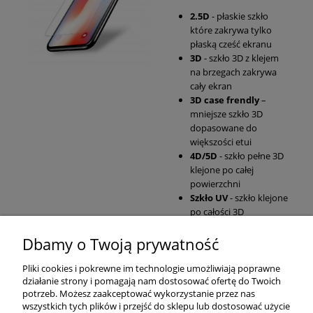
2.5D
- płaskie szkło
które zakrywa tylko
płaską cześć ekranu
3D
- szkło 3D z klejem
na brzegach zakrywa
cały ekran
3D case frendly
–
mniejsze szkło 3D
dopasowane do
większości etui
4D/5D
- szkło pełne 3D
klejone po całej
powierzchni
Szkło UV
- szkło klejone
po całości 3D
Dbamy o Twoją prywatność
Pomoc
Pliki cookies i pokrewne im technologie umożliwiają poprawne
działanie strony i pomagają nam dostosować ofertę do Twoich
Moje konto
potrzeb. Możesz zaakceptować wykorzystanie przez nas
wszystkich tych plików i przejść do sklepu lub dostosować użycie