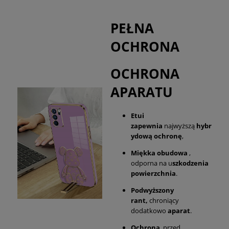
PEŁNA
OCHRONA
OCHRONA
APARATU
Etui
zapewnia
najwyższą
hybr
ydową ochronę
,
Miękka obudowa
,
odporna na u
szkodzenia
powierzchnia
.
Podwyższony
rant,
chroniący
dodatkowo
aparat
.
Ochrona
przed