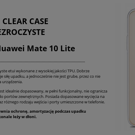
Cena nie zawier
płatności
I CLEAR CASE
EZROCZYSTE
uawei Mate 10 Lite
-----------------------------------------------------------------------
yste etui wykonane z wysokiej jakości TPU. Dobrze
e siłę upadku, a jednocześnie nie jest grube, przez co nie
 urządzenia.
est idealnie dopasowany, w pełni funkcjonalny, nie ogranicza
do portów zewnętrznych. Posiada dopasowane wycięcia na
az różnego rodzaju wejścia i porty umieszczone w telefonie.
ewnia ochronę, amortyzację podczas upadku
konale
leży w dłoni.