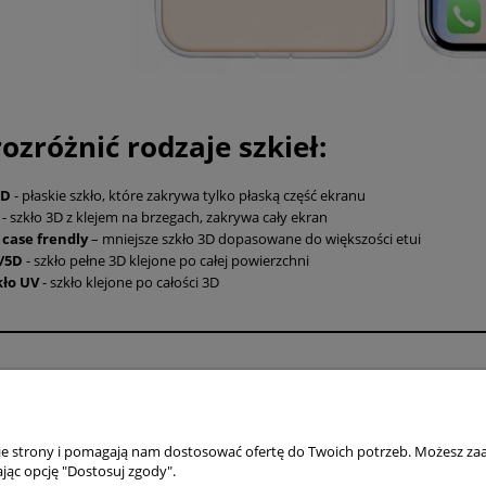
rozróżnić rodzaje szkieł:
5D
- płaskie szkło, które zakrywa tylko płaską część ekranu
D
- szkło 3D z klejem na brzegach, zakrywa cały ekran
 case frendly
– mniejsze szkło 3D dopasowane do większości etui
/5D
- szkło pełne 3D klejone po całej powierzchni
kło UV
- szkło klejone po całości 3D
Płatności i dostawa
Informacje
Formy płatności
Polityka prywatno
Czas i koszty dostawy
Jak kupować?
nie strony i pomagają nam dostosować ofertę do Twoich potrzeb. Możesz zaa
jąc opcję "Dostosuj zgody".
Czas realizacji zamówienia