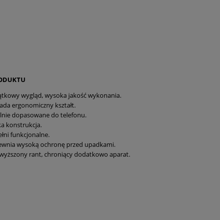
RODUKTU
tkowy wygląd, wysoka jakość wykonania.
ada ergonomiczny kształt.
lnie dopasowane do telefonu.
a konstrukcja.
łni funkcjonalne.
ewnia wysoką ochronę przed upadkami.
yższony rant, chroniący dodatkowo aparat.