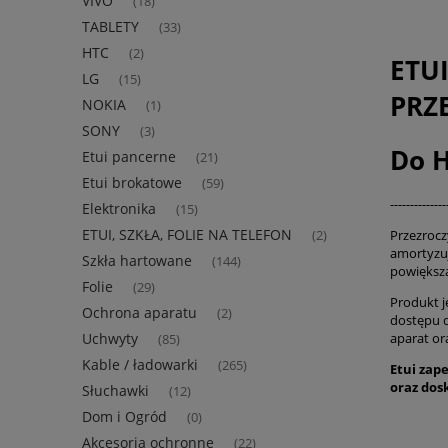
VIVO
(18)
TABLETY
(33)
HTC
(2)
ETU
LG
(15)
PRZ
NOKIA
(1)
SONY
(3)
Do H
Etui pancerne
(21)
Etui brokatowe
(59)
--------------
Elektronika
(15)
ETUI, SZKŁA, FOLIE NA TELEFON
Przezrocz
(2)
amortyzuj
Szkła hartowane
(144)
powiększa
Folie
(29)
Produkt j
Ochrona aparatu
(2)
dostępu 
aparat or
Uchwyty
(85)
Kable / ładowarki
(265)
Etui zap
oraz dos
Słuchawki
(12)
Dom i Ogród
(0)
Akcesoria ochronne
(22)