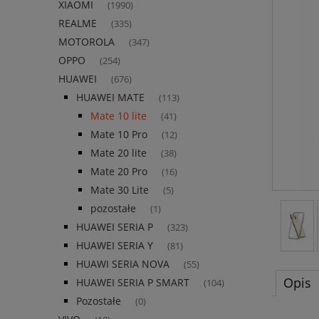
XIAOMI
(1990)
REALME
(335)
MOTOROLA
(347)
OPPO
(254)
HUAWEI
(676)
HUAWEI MATE
(113)
Mate 10 lite
(41)
Mate 10 Pro
(12)
Mate 20 lite
(38)
Mate 20 Pro
(16)
Mate 30 Lite
(5)
pozostałe
(1)
HUAWEI SERIA P
(323)
HUAWEI SERIA Y
(81)
HUAWI SERIA NOVA
(55)
Opis
HUAWEI SERIA P SMART
(104)
Pozostałe
(0)