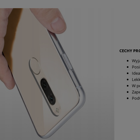
CECHY P
Wyją
Posi
Idea
Lekk
W pe
Zap
Podw