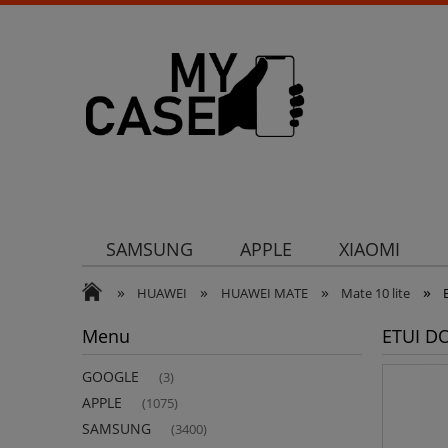
SAMSUNG
APPLE
XIAOMI
»
»
»
»
Uchwyty
Ochrona aparatu
Och
HUAWEI
HUAWEI MATE
Mate 10 lite
Menu
ETUI D
GOOGLE
(3)
APPLE
(1075)
SAMSUNG
(3400)