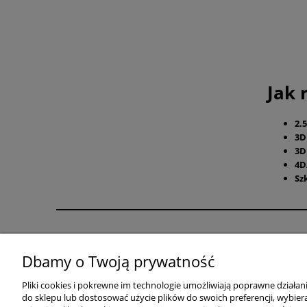
Jak 
2.
3
3D
4D
Sz
Pomoc
Moje konto
Dbamy o Twoją prywatność
Zwroty i reklamacje
Twoje zamówienia
Regulaminy
Ustawienia konta
Pliki cookies i pokrewne im technologie umożliwiają poprawne działa
do sklepu lub dostosować użycie plików do swoich preferencji, wybiera
Przechowalnia