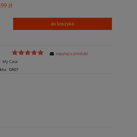
Cena nie zawiera ewentualnych kosztów
,99 zł
płatności
do koszyka
.
zapytaj o produkt
:
My Case
ktu:
GR07