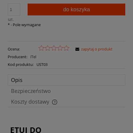
do koszyka
szt.
*
- Pole wymagane
Ocena:
zapytaj o produkt
Producent:
iTel
Kod produktu:
UST03
Opis
Bezpieczeństwo
Koszty dostawy
Cena nie zawiera ewentualnych kosztów płatności
ETUI DO