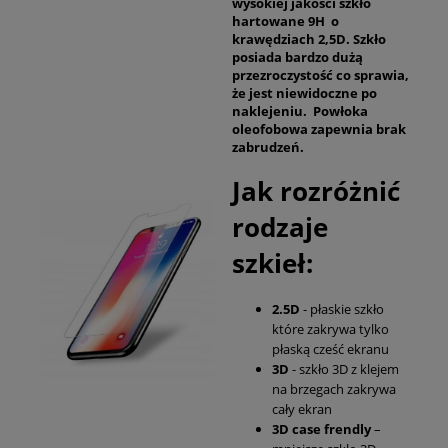
wysokiej jakości szkło
hartowane 9H o
krawędziach 2,5D. Szkło
posiada bardzo dużą
przezroczystość co sprawia,
że jest niewidoczne po
naklejeniu. Powłoka
oleofobowa zapewnia brak
zabrudzeń.
Jak rozróżnić
rodzaje
szkieł:
2.5D
- płaskie szkło
które zakrywa tylko
płaską cześć ekranu
3D
- szkło 3D z klejem
na brzegach zakrywa
cały ekran
3D case frendly
–