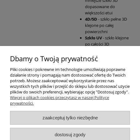
mniejsze szkło 3D
dopasowane do
większości etui
4D/5D
- szkło pełne 3D
klejone po całej
powierzchni
Szkło UV
- szkło klejone
po całości 3D
Dbamy o Twoją prywatność
Pomoc
Pliki cookies i pokrewne im technologie umożliwiają poprawne
działanie strony i pomagają nam dostosować ofertę do Twoich
Moje konto
potrzeb. Możesz zaakceptować wykorzystanie przez nas
wszystkich tych plików i przejść do sklepu lub dostosować użycie
plików do swoich preferencji, wybierając opcję "Dostosuj zgody".
Płatności i dostawa
Więcej o plikach cookies przeczytasz w naszej Polityce
prywatności.
Informacje
zaakceptuj tylko niezbędne
O nas
dostosuj zgody