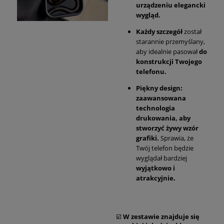
urządzeniu elegancki
wygląd.
Każdy szczegół
został
starannie przemyślany,
aby idealnie pasował
do
konstrukcji Twojego
telefonu.
Piękny design:
zaawansowana
technologia
drukowania, aby
stworzyć żywy wzór
grafiki.
Sprawia, że
Twój telefon będzie
wyglądał bardziej
wyjątkowo i
atrakcyjnie.
☑️
W zestawie znajduje się