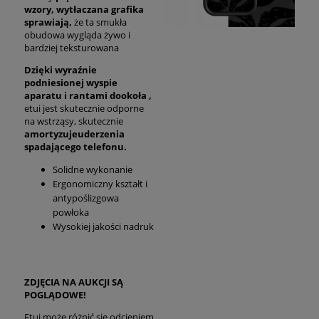
wzory,
wytłaczana grafika
sprawiają,
że ta smukła
obudowa wygląda żywo i
bardziej teksturowana
Dzięki wyraźnie
podniesionej wyspie
aparatu i rantami dookoła ,
etui jest skutecznie odporne
na wstrząsy, skutecznie
amortyzuje
uderzenia
spadającego telefonu.
Solidne wykonanie
Ergonomiczny kształt i
antypoślizgowa
powłoka
Wysokiej jakości nadruk
ZDJĘCIA NA AUKCJI SĄ
POGLĄDOWE!
Etui może różnić się odcieniem