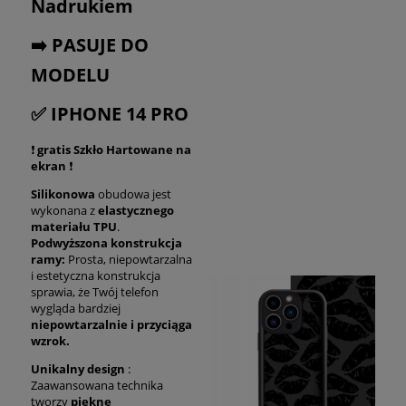
Nadrukiem
➡️ PASUJE DO
MODELU
✅ IPHONE 14 PRO
❗
gratis Szkło Hartowane na
ekran
❗
Silikonowa
obudowa jest
wykonana z
elastycznego
materiału TPU
.
Podwyższona konstrukcja
ramy:
Prosta, niepowtarzalna
i estetyczna konstrukcja
sprawia, że Twój telefon
wygląda bardziej
niepowtarzalnie i przyciąga
wzrok.
Unikalny design
:
Zaawansowana technika
tworzy
piękne