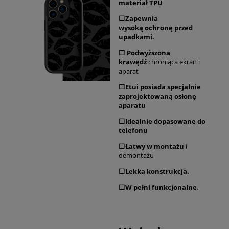
materiał TPU
⬜Zapewnia
wysoką ochronę przed
upadkami.
⬜ Podwyższona
krawędź
chroniąca ekran i
aparat
⬜Etui posiada specjalnie
zaprojektowaną osłonę
aparatu
⬜Idealnie dopasowane do
telefonu
⬜Łatwy w
montażu
i
demontażu
⬜Lekka konstrukcja.
⬜W pełni
funkcjonalne
.