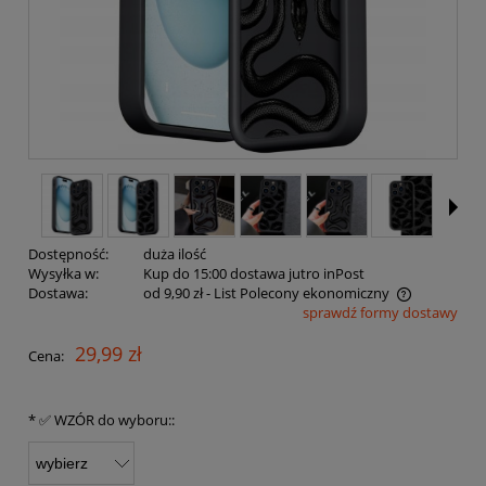
Dostępność:
duża ilość
Wysyłka w:
Kup do 15:00 dostawa jutro inPost
Dostawa:
od 9,90 zł
- List Polecony ekonomiczny
sprawdź formy dostawy
Cena nie zawiera ewentualnych kosztów płatności
29,99 zł
Cena:
*
✅ WZÓR do wyboru::