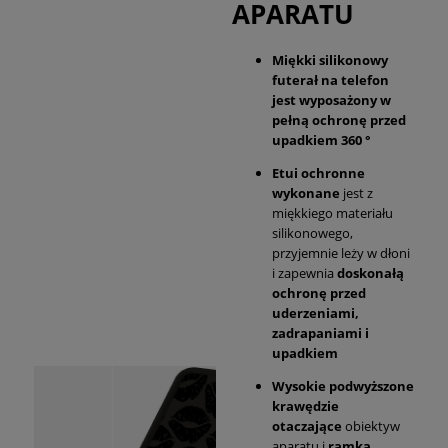
APARATU
Miękki silikonowy
futerał na telefon
jest wyposażony w
pełną ochronę przed
upadkiem 360 °
Etui ochronne
wykonane
jest z
miękkiego materiału
silikonowego,
przyjemnie leży w dłoni
i zapewnia
doskonałą
ochronę przed
uderzeniami,
zadrapaniami i
upadkiem
Wysokie podwyższone
krawędzie
otaczające
obiektyw
aparatu i
ramka