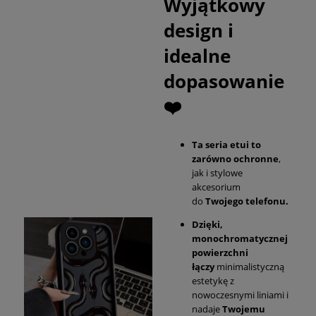
Wyjątkowy
design i
idealne
dopasowanie
❤️
Ta seria etui to
zarówno ochronne
,
jak i stylowe
akcesorium
do
Twojego telefonu.
Dzięki,
monochromatycznej
powierzchni
łączy
minimalistyczną
estetykę z
nowoczesnymi liniami i
nadaje
Twojemu