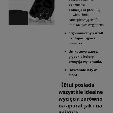
ochronna
otaczająca
przednią
powierzchnię
zabezpieczają telefon
pod każdym względem.
Ergonomiczny kształt
i antypoślizgowa
powłoka
Unikatowe wzory,
głębokie kolory i
precyzja wykonania.
Doskonale leży w
dłoni.
【Etui posiada
wszystkie idealne
wycięcia zarówno
na aparat jak i na
gniazda