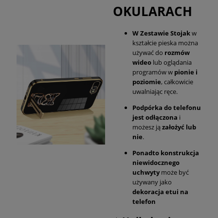
OKULARACH
W Zestawie Stojak
w
kształcie pieska można
używać do
rozmów
wideo
lub oglądania
programów w
pionie i
poziomie
, całkowicie
uwalniając ręce.
Podpórka do telefonu
jest odłączona
i
możesz ją
założyć lub
nie
.
Ponadto konstrukcja
niewidocznego
uchwyty
może być
używany jako
dekoracja etui na
telefon