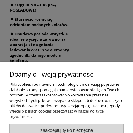
⏺
ZDJĘCIA NA AUKCJI SĄ
POGLĄDOWE!
⏺ Etui może różnić się
odcieniem podanych kolorów.
⏺ Obudowa posiada wszystkie
idealne wycięcia zarówno na
aparat jak i na gniazda
ładowania oraz inne elementy
zgodne dla danego modelu
telefonu.
Dbamy o Twoją prywatność
Pomoc
Pliki cookies i pokrewne im technologie umożliwiają poprawne
działanie strony i pomagają nam dostosować ofertę do Twoich
Moje konto
potrzeb. Możesz zaakceptować wykorzystanie przez nas
wszystkich tych plików i przejść do sklepu lub dostosować użycie
plików do swoich preferencji, wybierając opcję "Dostosuj zgody".
Płatności i dostawa
Więcej o plikach cookies przeczytasz w naszej Polityce
prywatności.
Informacje
zaakceptuj tylko niezbędne