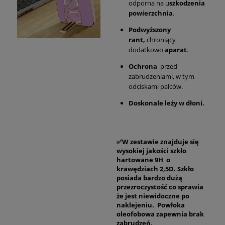
odporna na u
szkodzenia
powierzchnia
.
Podwyższony
rant,
chroniący
dodatkowo
aparat
.
Ochrona
przed
zabrudzeniami, w tym
odciskami palców.
Doskonale leży w dłoni.
✅W zestawie znajduje się
wysokiej jakości szkło
hartowane 9H o
krawędziach 2,5D. Szkło
posiada bardzo dużą
przezroczystość co sprawia
że jest niewidoczne po
naklejeniu. Powłoka
oleofobowa zapewnia brak
zabrudzeń.