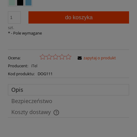
do koszyka
szt.
*
- Pole wymagane
Ocena:
zapytaj o produkt
Producent:
iTel
Kod produktu:
DOG111
Opis
Bezpieczeństwo
Koszty dostawy
Cena nie zawiera ewentualnych kosztów płatności