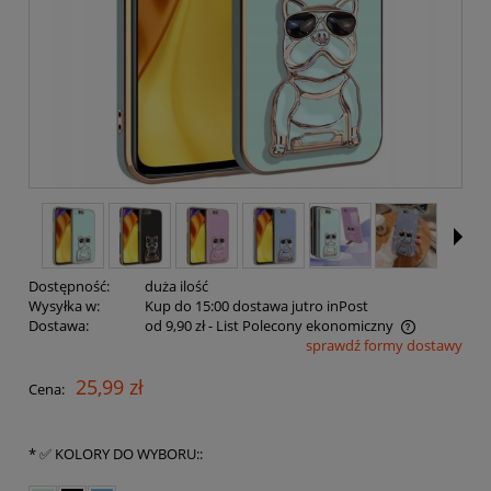
Dostępność:
duża ilość
Wysyłka w:
Kup do 15:00 dostawa jutro inPost
Dostawa:
od 9,90 zł
- List Polecony ekonomiczny
sprawdź formy dostawy
Cena nie zawiera ewentualnych kosztów płatności
25,99 zł
Cena:
*
✅ KOLORY DO WYBORU::