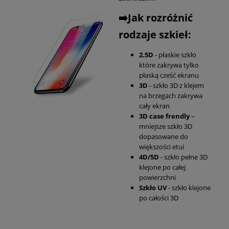
➡️Jak rozróżnić
rodzaje szkieł:
2.5D
- płaskie szkło
które zakrywa tylko
płaską cześć ekranu
3D
- szkło 3D z klejem
na brzegach zakrywa
cały ekran
3D case frendly
–
mniejsze szkło 3D
dopasowane do
większości etui
4D/5D
- szkło pełne 3D
klejone po całej
powierzchni
Szkło UV
- szkło klejone
po całości 3D