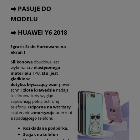
➡️ PASUJE DO
MODELU
➡️ HUAWEI Y6 2018
❗
gratis Szkło Hartowane na
ekran
❗
Silikonowa
obudowa jest
wykonana z
elastycznego
materiału
TPU.
Etui jest
gładkie w
dotyku
,
błyszczący
wzór
powier
zchni i
złote krawędzie
nadają
telefonowi inny wygląd i
zapewniają pełną ochronę
telefonu.
Odporne na wstrząsy
,
skutecznie
amortyzuje
uderzeni
a spadającego telefonu.
Rozkładana podpórka,
Stojak na telefon