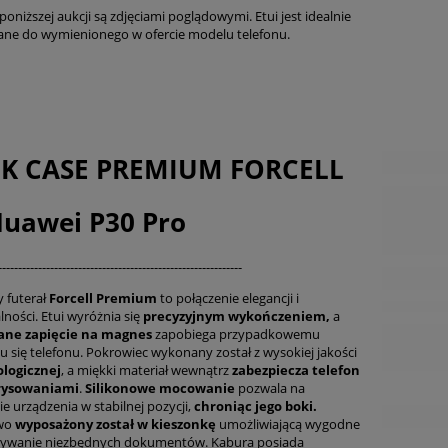
płatności
poniższej aukcji są zdjęciami poglądowymi. Etui jest idealnie
ne do wymienionego w ofercie modelu telefonu.
K CASE PREMIUM FORCELL
uawei P30 Pro
-------------------------------------------------------------
 futerał
Forcell Premium
to połączenie elegancji i
lności. Etui wyróżnia się
precyzyjnym wykończeniem,
a
ne zapięcie na magnes
zapobiega przypadkowemu
u się telefonu. Pokrowiec wykonany został z wysokiej jakości
ologicznej
, a miękki materiał wewnątrz
zabezpiecza telefon
rysowaniami
.
Silikonowe mocowanie
pozwala na
e urządzenia w stabilnej pozycji,
chroniąc jego boki.
wo
wyposażony został w kieszonkę
umożliwiającą wygodne
ywanie niezbędnych dokumentów. Kabura posiada