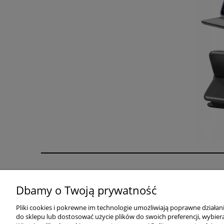
Pomoc
Moje konto
Dbamy o Twoją prywatność
Zwroty i reklamacje
Twoje zamówienia
Regulaminy
Ustawienia konta
Pliki cookies i pokrewne im technologie umożliwiają poprawne działa
do sklepu lub dostosować użycie plików do swoich preferencji, wybiera
Przechowalnia