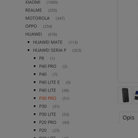
XIAOMI
(1990)
REALME
(335)
MOTOROLA
(347)
OPPO
(254)
HUAWEI
(676)
HUAWEI MATE
(113)
HUAWEI SERIA P
(323)
P8
(1)
P40 PRO
(2)
P40
(7)
P40 LITE E
(0)
P40 LITE
(36)
P30 PRO
(51)
P30
(31)
P30 LITE
(53)
Opis
P20 PRO
(43)
P20
(25)