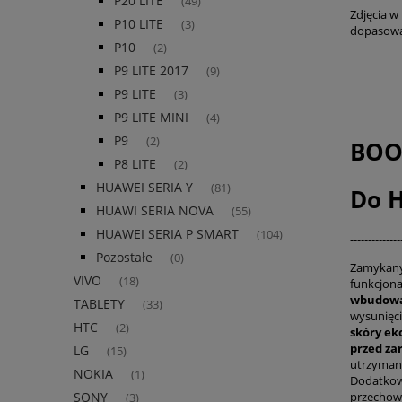
P20 LITE
(49)
Zdjęcia w 
P10 LITE
(3)
dopasowa
P10
(2)
P9 LITE 2017
(9)
P9 LITE
(3)
P9 LITE MINI
(4)
P9
(2)
BOO
P8 LITE
(2)
HUAWEI SERIA Y
(81)
Do H
HUAWI SERIA NOVA
(55)
HUAWEI SERIA P SMART
(104)
--------------
Pozostałe
(0)
Zamykany
VIVO
(18)
funkcjona
wbudowa
TABLETY
(33)
wysunięci
HTC
(2)
skóry ek
przed za
LG
(15)
utrzymani
NOKIA
(1)
Dodatko
przechow
SONY
(3)