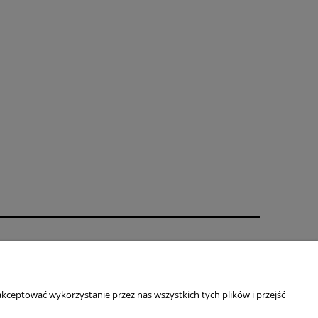
O nas
ści
Kontakt i dane firmy
Blog
kceptować wykorzystanie przez nas wszystkich tych plików i przejść