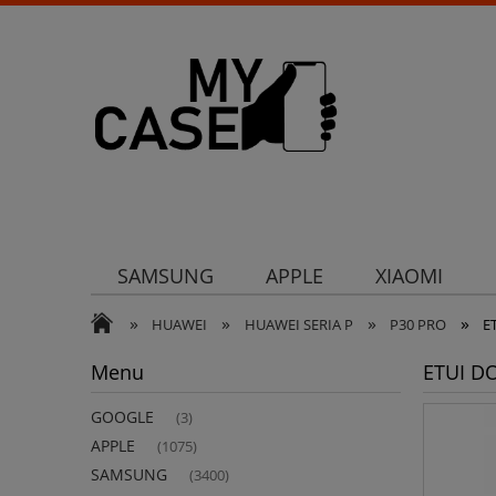
SAMSUNG
APPLE
XIAOMI
»
»
»
»
Uchwyty
Ochrona aparatu
Och
HUAWEI
HUAWEI SERIA P
P30 PRO
E
Menu
ETUI D
GOOGLE
(3)
APPLE
(1075)
SAMSUNG
(3400)