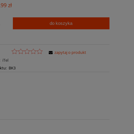
Cena nie zawiera ewentualnych kosztów
,99 zł
płatności
do koszyka
.
zapytaj o produkt
:
iTel
ktu:
BK3
a ewentualnych kosztów