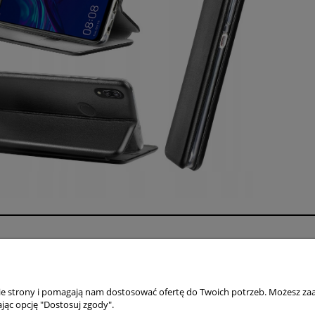
Płatności i dostawa
Informacje
Formy płatności
Polityka prywatno
Czas i koszty dostawy
Jak kupować?
nie strony i pomagają nam dostosować ofertę do Twoich potrzeb. Możesz zaa
jąc opcję "Dostosuj zgody".
Czas realizacji zamówienia