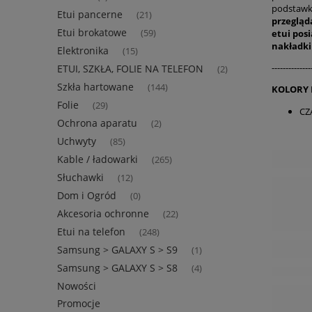
podstawk
Etui pancerne
(21)
przegląd
Etui brokatowe
etui pos
(59)
nakładki
Elektronika
(15)
--------------
ETUI, SZKŁA, FOLIE NA TELEFON
(2)
Szkła hartowane
(144)
KOLORY
Folie
(29)
CZ
Ochrona aparatu
(2)
Uchwyty
(85)
Kable / ładowarki
(265)
Słuchawki
(12)
Dom i Ogród
(0)
Akcesoria ochronne
(22)
Etui na telefon
(248)
Samsung > GALAXY S > S9
(1)
Samsung > GALAXY S > S8
(4)
Nowości
Promocje