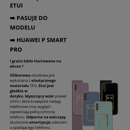
ETUI
➡️ PASUJE DO
MODELU
➡️ HUAWEI P SMART
PRO
❗
gratis Szkło Hartowane na
ekran
❗
Silikonowa
obudowa jest
wykonana z
elastycznego
materiału
TPU.
Etui jest
gładkie w
dotyku
,
błyszczący
wzór
powier
zchni i złote krawędzie nadają
telefonowi inny wygląd i
zapewniają pełną ochronę
telefonu.
Odporne na wstrząsy
,
skutecznie
amortyzuje
uderzeni
a spadającego telefonu.