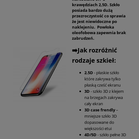
krawędziach 2,5D. Szkło
posiada bardzo dużą
przezroczystość co sprawia
że jest niewidoczne po
naklejeniu. Powłoka
oleofobowa zapewnia brak
zabrudzeń.
➡️Jak rozróżnić
rodzaje szkieł:
2.5D
- płaskie szkło
które zakrywa tylko
płaską cześć ekranu
3D
- szkło 3D z klejem
na brzegach zakrywa
cały ekran
3D case frendly
–
mniejsze szkło 3D
dopasowane do
większości etui
4D/5D
- szkło pełne 3D