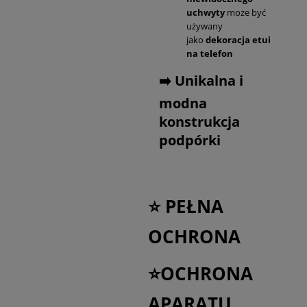
uchwyty
może być
używany
jako
dekoracja etui
na telefon
➡️ Unikalna i
modna
konstrukcja
podpórki
⭐ PEŁNA
OCHRONA
⭐OCHRONA
APARATU