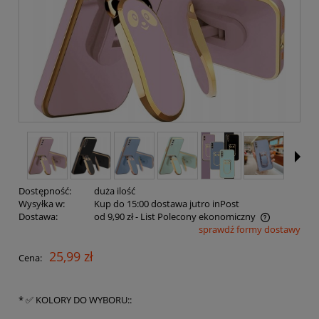
Dostępność:
duża ilość
Wysyłka w:
Kup do 15:00 dostawa jutro inPost
Dostawa:
od 9,90 zł
- List Polecony ekonomiczny
sprawdź formy dostawy
Cena nie zawiera ewentualnych kosztów płatności
25,99 zł
Cena:
*
✅ KOLORY DO WYBORU::