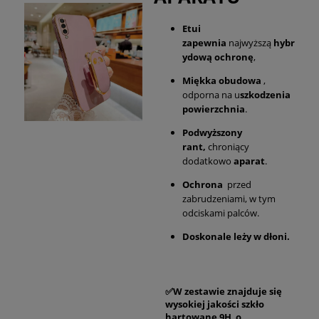
Etui
zapewnia
najwyższą
hybr
ydową ochronę
,
Miękka obudowa
,
odporna na u
szkodzenia
powierzchnia
.
Podwyższony
rant,
chroniący
dodatkowo
aparat
.
Ochrona
przed
zabrudzeniami, w tym
odciskami palców.
Doskonale leży w dłoni.
✅W zestawie znajduje się
wysokiej jakości szkło
hartowane 9H o