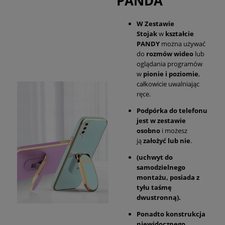
PANDA
W Zestawie
Stojak
w
kształcie
PANDY
można używać
do
rozmów wideo
lub
oglądania programów
w
pionie i poziomie
,
całkowicie uwalniając
ręce.
Podpórka do telefonu
jest w zestawie
osobno
i możesz
ją
założyć lub nie
.
(uchwyt do
samodzielnego
montażu, posiada z
tyłu taśmę
dwustronną).
Ponadto konstrukcja
niewidocznego