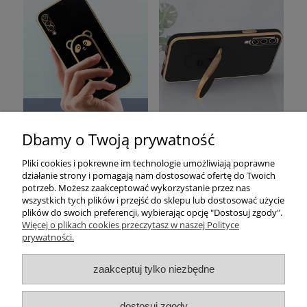
Dbamy o Twoją prywatność
Pomoc
Pliki cookies i pokrewne im technologie umożliwiają poprawne
działanie strony i pomagają nam dostosować ofertę do Twoich
Moje konto
potrzeb. Możesz zaakceptować wykorzystanie przez nas
wszystkich tych plików i przejść do sklepu lub dostosować użycie
plików do swoich preferencji, wybierając opcję "Dostosuj zgody".
Płatności i dostawa
Więcej o plikach cookies przeczytasz w naszej Polityce
prywatności.
Informacje
zaakceptuj tylko niezbędne
O nas
dostosuj zgody