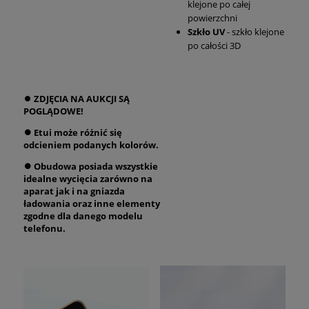
klejone po całej
powierzchni
Szkło UV
- szkło klejone
po całości 3D
⏺
ZDJĘCIA NA AUKCJI SĄ
POGLĄDOWE!
⏺ Etui może różnić się
odcieniem podanych kolorów.
⏺ Obudowa posiada wszystkie
idealne wycięcia zarówno na
aparat jak i na gniazda
ładowania oraz inne elementy
zgodne dla danego modelu
telefonu.