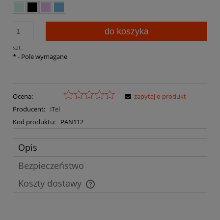
do koszyka
szt.
*
- Pole wymagane
Ocena:
zapytaj o produkt
Producent:
iTel
Kod produktu:
PAN112
Opis
Bezpieczeństwo
Koszty dostawy
Cena nie zawiera ewentualnych kosztów płatności