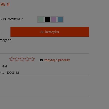
Cena nie zawiera ewentualnych kosztów
,99 zł
płatności
Y DO WYBORU::
do koszyka
.
ymagane
zapytaj o produkt
:
iTel
ktu:
DOG112
a ewentualnych kosztów