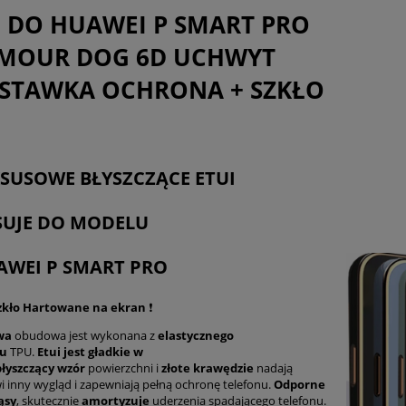
płatności
I DO HUAWEI P SMART PRO
MOUR DOG 6D UCHWYT
STAWKA OCHRONA + SZKŁO
KSUSOWE BŁYSZCZĄCE ETUI
ASUJE DO MODELU
AWEI P SMART PRO
Szkło Hartowane na ekran
❗
wa
obudowa jest wykonana z
elastycznego
łu
TPU.
Etui jest gładkie w
błyszczący
wzór
powierzchni i
złote krawędzie
nadają
i inny wygląd i zapewniają pełną ochronę telefonu.
Odporne
ąsy
, skutecznie
amortyzuje
uderzenia spadającego telefonu.