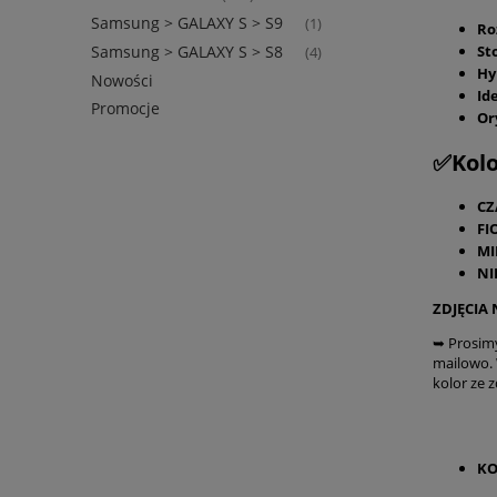
Samsung > GALAXY S > S9
(1)
Ro
St
Samsung > GALAXY S > S8
(4)
Hy
Nowości
Id
Promocje
Or
✅Kolo
CZ
FI
MI
NI
ZDJĘCIA
➥ Prosim
mailowo.
kolor ze 
KO