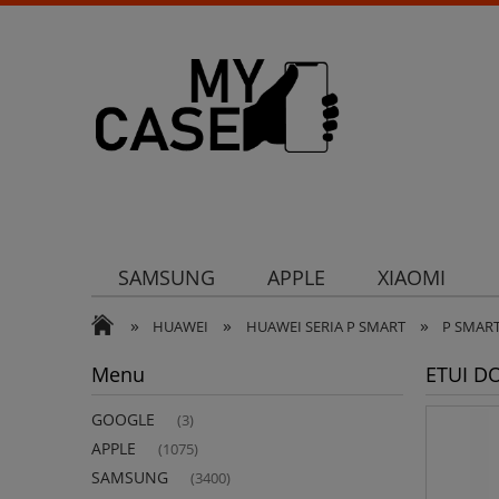
SAMSUNG
APPLE
XIAOMI
»
»
»
Uchwyty
Ochrona aparatu
Och
HUAWEI
HUAWEI SERIA P SMART
P SMAR
Menu
ETUI D
GOOGLE
(3)
APPLE
(1075)
SAMSUNG
(3400)