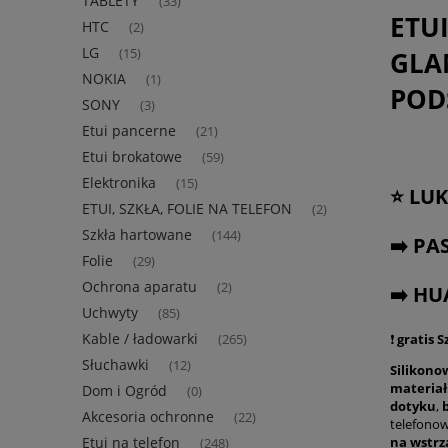
TABLETY
(33)
ETU
HTC
(2)
LG
GLA
(15)
NOKIA
(1)
POD
SONY
(3)
Etui pancerne
(21)
Etui brokatowe
(59)
Elektronika
(15)
⭐ LU
ETUI, SZKŁA, FOLIE NA TELEFON
(2)
Szkła hartowane
(144)
➡️ P
Folie
(29)
Ochrona aparatu
(2)
➡️ HU
Uchwyty
(85)
Kable / ładowarki
❗
gratis 
(265)
Słuchawki
(12)
Silikono
materia
Dom i Ogród
(0)
dotyku
,
Akcesoria ochronne
(22)
telefonow
na wstrz
Etui na telefon
(248)