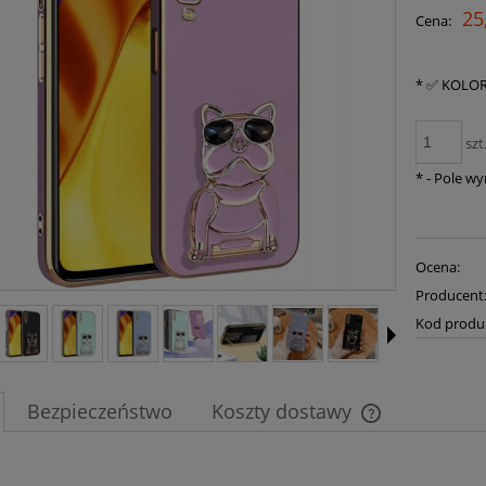
25
Cena:
*
✅ KOLOR
szt
*
- Pole w
Ocena:
Producent
Kod produ
Bezpieczeństwo
Koszty dostawy
Cena nie zawier