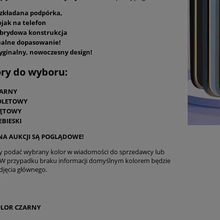
zkładana podpórka,
ojak na telefon
brydowa konstrukcja
ealne dopasowanie!
yginalny, nowoczesny design!
ry do wyboru:
ARNY
OLETOWY
ĘTOWY
EBIESKI
 NA AUKCJI SĄ POGLĄDOWE!
y podać wybrany kolor w wiadomości do sprzedawcy lub
 W przypadku braku informacji domyślnym kolorem będzie
zdjęcia głównego.
LOR CZARNY