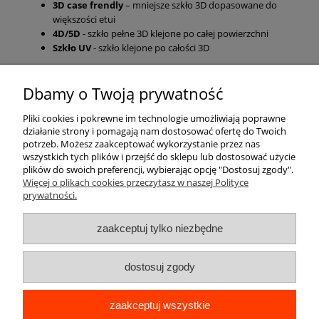
3D case frendly
– mniejsze szkło 3D dopasowane do
większości etui
4D/5D
- szkło pełne 3D klejone po całej powierzchni
Szkło UV
- szkło klejone po całości 3D
Dbamy o Twoją prywatność
Pomoc
Pliki cookies i pokrewne im technologie umożliwiają poprawne
działanie strony i pomagają nam dostosować ofertę do Twoich
Moje konto
potrzeb. Możesz zaakceptować wykorzystanie przez nas
wszystkich tych plików i przejść do sklepu lub dostosować użycie
plików do swoich preferencji, wybierając opcję "Dostosuj zgody".
Płatności i dostawa
Więcej o plikach cookies przeczytasz w naszej Polityce
prywatności.
Informacje
zaakceptuj tylko niezbędne
O nas
dostosuj zgody
zaakceptuj wszystkie