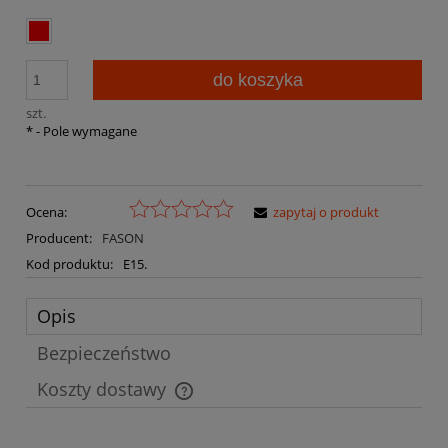
do koszyka
szt.
*
- Pole wymagane
Ocena:
zapytaj o produkt
Producent:
FASON
Kod produktu:
E15.
Opis
Bezpieczeństwo
Koszty dostawy
Cena nie zawiera ewentualnych kosztów płatności