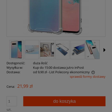
Dostępność:
duża ilość
Wysyłka w:
Kup do 15:00 dostawa jutro inPost
Dostawa:
od 9,90 zł
- List Polecony ekonomiczny
sprawdź formy dostawy
Cena nie zawiera ewentualnych kosztów płatności
21,99 zł
Cena:
do koszyka
szt.