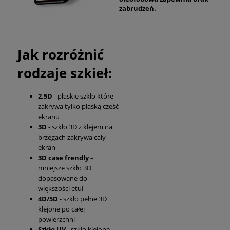
zabrudzeń.
Jak rozróżnić
rodzaje szkieł:
2.5D
- płaskie szkło które
zakrywa tylko płaską cześć
ekranu
3D
- szkło 3D z klejem na
brzegach zakrywa cały
ekran
3D case frendly
–
mniejsze szkło 3D
dopasowane do
większości etui
4D/5D
- szkło pełne 3D
klejone po całej
powierzchni
Szkło UV
- szkło klejone