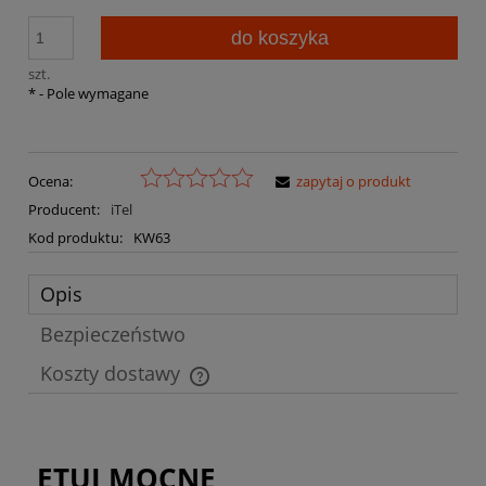
do koszyka
szt.
*
- Pole wymagane
Ocena:
zapytaj o produkt
Producent:
iTel
Kod produktu:
KW63
Opis
Bezpieczeństwo
Koszty dostawy
Cena nie zawiera ewentualnych kosztów płatności
ETUI MOCNE