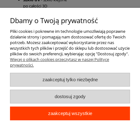
po całości 3D
Dbamy o Twoją prywatność
Pomoc
Pliki cookies i pokrewne im technologie umożliwiają poprawne
działanie strony i pomagają nam dostosować ofertę do Twoich
Moje konto
potrzeb. Możesz zaakceptować wykorzystanie przez nas
wszystkich tych plików i przejść do sklepu lub dostosować użycie
plików do swoich preferencji, wybierając opcję "Dostosuj zgody".
Płatności i dostawa
Więcej o plikach cookies przeczytasz w naszej Polityce
prywatności.
Informacje
zaakceptuj tylko niezbędne
O nas
dostosuj zgody
zaakceptuj wszystkie
pokaż pełną wersję strony