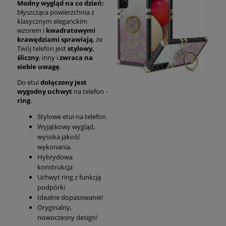
Modny wygląd na co dzień:
błyszcząca powierzchnia z
klasycznym eleganckim
wzorem i
kwadratowymi
krawędziami sprawiają
, że
Twój telefon jest
stylowy,
śliczny
, inny i
zwraca na
siebie uwagę
.
Do etui
dołączony jest
wygodny uchwyt
na telefon -
ring
.
Stylowe etui na telefon
Wyjątkowy wygląd,
wysoka jakość
wykonania.
Hybrydowa
konstrukcja
Uchwyt ring z funkcją
podpórki
Idealne dopasowanie!
Oryginalny,
nowoczesny design!